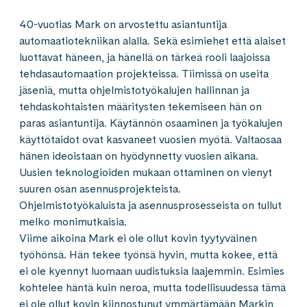
40-vuotias Mark on arvostettu asiantuntija
automaatiotekniikan alalla. Sekä esimiehet että alaiset
luottavat häneen, ja hänellä on tärkeä rooli laajoissa
tehdasautomaation projekteissa. Tiimissä on useita
jäseniä, mutta ohjelmistotyökalujen hallinnan ja
tehdaskohtaisten määritysten tekemiseen hän on
paras asiantuntija. Käytännön osaaminen ja työkalujen
käyttötaidot ovat kasvaneet vuosien myötä. Valtaosaa
hänen ideoistaan on hyödynnetty vuosien aikana.
Uusien teknologioiden mukaan ottaminen on vienyt
suuren osan asennusprojekteista.
Ohjelmistotyökaluista ja asennusprosesseista on tullut
melko monimutkaisia.
Viime aikoina Mark ei ole ollut kovin tyytyväinen
työhönsä. Hän tekee työnsä hyvin, mutta kokee, että
ei ole kyennyt luomaan uudistuksia laajemmin. Esimies
kohtelee häntä kuin neroa, mutta todellisuudessa tämä
ei ole ollut kovin kiinnostunut ymmärtämään Markin