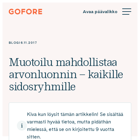
Siirry
Gofore
suoraan
We
sisältöön
offer
expert
knowledge
BLOGI
6.11.2017
in
digitalization.
Muotoilu mahdollistaa
arvonluonnin – kaikille
sidosryhmille
Kiva kun löysit tämän artikkelin! Se sisältää
varmasti hyvää tietoa, mutta pidäthän
mielessä, että se on kirjoitettu 9 vuotta
sitten.