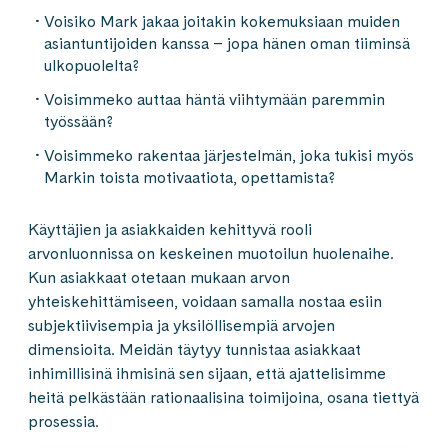
Voisiko Mark jakaa joitakin kokemuksiaan muiden
asiantuntijoiden kanssa – jopa hänen oman tiiminsä
ulkopuolelta?
Voisimmeko auttaa häntä viihtymään paremmin
työssään?
Voisimmeko rakentaa järjestelmän, joka tukisi myös
Markin toista motivaatiota, opettamista?
Käyttäjien ja asiakkaiden kehittyvä rooli
arvonluonnissa on keskeinen muotoilun huolenaihe.
Kun asiakkaat otetaan mukaan arvon
yhteiskehittämiseen, voidaan samalla nostaa esiin
subjektiivisempia ja yksilöllisempiä arvojen
dimensioita. Meidän täytyy tunnistaa asiakkaat
inhimillisinä ihmisinä sen sijaan, että ajattelisimme
heitä pelkästään rationaalisina toimijoina, osana tiettyä
prosessia.