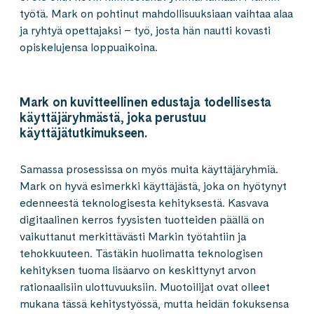
työtä. Mark on pohtinut mahdollisuuksiaan vaihtaa alaa
ja ryhtyä opettajaksi – työ, josta hän nautti kovasti
opiskelujensa loppuaikoina.
Mark on kuvitteellinen edustaja todellisesta
käyttäjäryhmästä, joka perustuu
käyttäjätutkimukseen.
Samassa prosessissa on myös muita käyttäjäryhmiä.
Mark on hyvä esimerkki käyttäjästä, joka on hyötynyt
edenneestä teknologisesta kehityksestä. Kasvava
digitaalinen kerros fyysisten tuotteiden päällä on
vaikuttanut merkittävästi Markin työtahtiin ja
tehokkuuteen. Tästäkin huolimatta teknologisen
kehityksen tuoma lisäarvo on keskittynyt arvon
rationaalisiin ulottuvuuksiin. Muotoilijat ovat olleet
mukana tässä kehitystyössä, mutta heidän fokuksensa