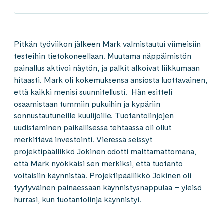
Pitkän työviikon jälkeen Mark valmistautui viimeisiin
testeihin tietokoneellaan. Muutama näppäimistön
painallus aktivoi näytön, ja palkit alkoivat liikkumaan
hitaasti. Mark oli kokemuksensa ansiosta luottavainen,
että kaikki menisi suunnitellusti. Hän esitteli
osaamistaan tummiin pukuihin ja kypäriin
sonnustautuneille kuulijoille. Tuotantolinjojen
uudistaminen paikallisessa tehtaassa oli ollut
merkittävä investointi. Vieressä seissyt
projektipäällikkö Jokinen odotti malttamattomana,
että Mark nyökkäisi sen merkiksi, että tuotanto
voitaisiin käynnistää. Projektipäällikkö Jokinen oli
tyytyväinen painaessaan käynnistysnappulaa – yleisö
hurrasi, kun tuotantolinja käynnistyi.