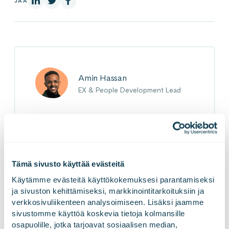
JAA
Amin Hassan
EX & People Development Lead
Amin on intohimoinen monimuotoisuuden,
tasa-arvon ja kestävän työelämän
puolestapuhuja. Hän uskoo, että eettinen ja
ihmislähtöinen digikehitys luo perustan
Tämä sivusto käyttää evästeitä
työelämälle, jossa kaikilla on aidosti yhtäläiset
Käytämme evästeitä käyttökokemuksesi parantamiseksi 
mahdollisuudet onnistua ja loistaa. Goforella
ja sivuston kehittämiseksi, markkinointitarkoituksiin ja 
hän työskentelee työntekijäkokemuksen,
verkkosivuliikenteen analysoimiseen. Lisäksi jaamme 
osaamisen kehittämisen sekä DEIB-teemojen
sivustomme käyttöä koskevia tietoja kolmansille 
parissa, kehittäen käytäntöjä ja rakenteita, jotka
osapuolille, jotka tarjoavat sosiaalisen median, 
tukevat sekä yksilöiden kasvua että yhteisön