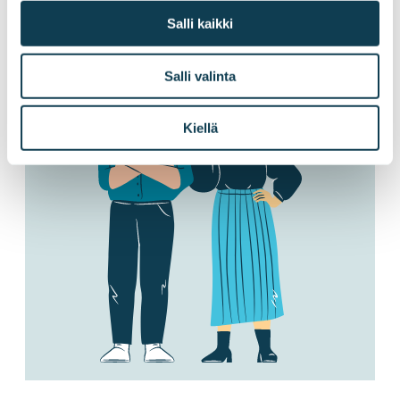
kuin huomisen digitaalisesta yhteiskunnasta.
Salli kaikki
Salli valinta
Kiellä