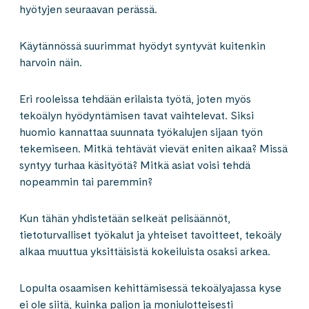
hyötyjen seuraavan perässä.
Käytännössä suurimmat hyödyt syntyvät kuitenkin
harvoin näin.
Eri rooleissa tehdään erilaista työtä, joten myös
tekoälyn hyödyntämisen tavat vaihtelevat. Siksi
huomio kannattaa suunnata työkalujen sijaan työn
tekemiseen. Mitkä tehtävät vievät eniten aikaa? Missä
syntyy turhaa käsityötä? Mitkä asiat voisi tehdä
nopeammin tai paremmin?
Kun tähän yhdistetään selkeät pelisäännöt,
tietoturvalliset työkalut ja yhteiset tavoitteet, tekoäly
alkaa muuttua yksittäisistä kokeiluista osaksi arkea.
Lopulta osaamisen kehittämisessä tekoälyajassa kyse
ei ole siitä, kuinka paljon ja moniulotteisesti