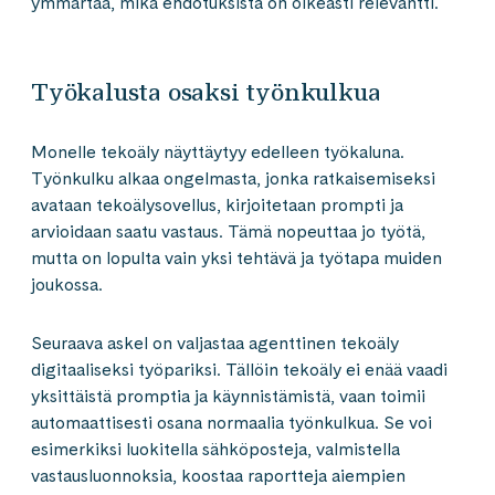
ymmärtää, mikä ehdotuksista on oikeasti relevantti.
Työkalusta osaksi työnkulkua
Monelle tekoäly näyttäytyy edelleen työkaluna.
Työnkulku alkaa ongelmasta, jonka ratkaisemiseksi
avataan tekoälysovellus, kirjoitetaan prompti ja
arvioidaan saatu vastaus. Tämä nopeuttaa jo työtä,
mutta on lopulta vain yksi tehtävä ja työtapa muiden
joukossa.
Seuraava askel on valjastaa agenttinen tekoäly
digitaaliseksi työpariksi. Tällöin tekoäly ei enää vaadi
yksittäistä promptia ja käynnistämistä, vaan toimii
automaattisesti osana normaalia työnkulkua. Se voi
esimerkiksi luokitella sähköposteja, valmistella
vastausluonnoksia, koostaa raportteja aiempien