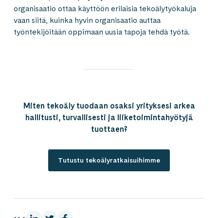
organisaatio ottaa käyttöön erilaisia tekoälytyökaluja
vaan siitä, kuinka hyvin organisaatio auttaa
työntekijöitään oppimaan uusia tapoja tehdä työtä.
Miten tekoäly tuodaan osaksi yrityksesi arkea
hallitusti, turvallisesti ja liiketoimintahyötyjä
tuottaen?
Tutustu tekoälyratkaisuihimme
LinkedInissä
X:ssä
Facebookissa