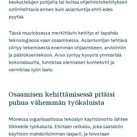
keskustelujen pohjalta tai hoitaa ohjelmistokehityksen
rutiinitehtäviä ennen kuin asiantuntija ehtii edes
pyytää.
Tässä muutoksessa merkittävin kehitys ei tapahdu
teknologiassa vaan osaamisessa. Asiantuntijan tehtävä
siirtyy tekemisestä enemmän ohjaamiseen, arviointiin
ja päätöksentekoon. Arvo syntyy kyvystä ymmärtää
kokonaisuutta, tunnistaa olennaiset kontekstit ja
varmistaa työn laatu.
Osaamisen kehittämisessä pitäisi
puhua vähemmän työkaluista
Monessa organisaatiossa tekoälyn käyttöönotto lähtee
liikkeelle työkalusta. Etsitään ratkaisu, joka saataisiin
käyttöön mahdollisimman laajasti, ja toivotaan