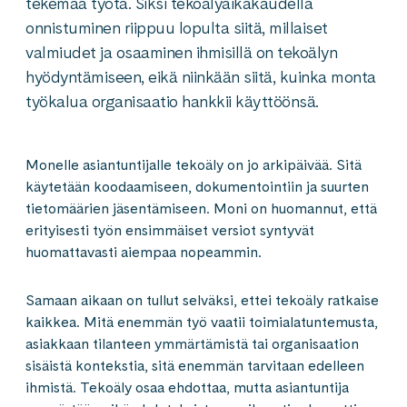
tekemää työtä. Siksi tekoälyaikakaudella
onnistuminen riippuu lopulta siitä, millaiset
valmiudet ja osaaminen ihmisillä on tekoälyn
hyödyntämiseen, eikä niinkään siitä, kuinka monta
työkalua organisaatio hankkii käyttöönsä.
Monelle asiantuntijalle tekoäly on jo arkipäivää. Sitä
käytetään koodaamiseen, dokumentointiin ja suurten
tietomäärien jäsentämiseen. Moni on huomannut, että
erityisesti työn ensimmäiset versiot syntyvät
huomattavasti aiempaa nopeammin.
Samaan aikaan on tullut selväksi, ettei tekoäly ratkaise
kaikkea. Mitä enemmän työ vaatii toimialatuntemusta,
asiakkaan tilanteen ymmärtämistä tai organisaation
sisäistä kontekstia, sitä enemmän tarvitaan edelleen
ihmistä. Tekoäly osaa ehdottaa, mutta asiantuntija