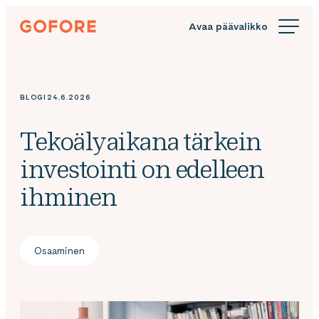
Siirry
Gofore
suoraan
We
sisältöön
offer
expert
knowledge
BLOGI
24.6.2026
in
digitalization.
Tekoälyaikana tärkein
investointi on edelleen
ihminen
Osaaminen