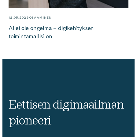
12.05.2026
OSAAMINEN
AI ei ole ongelma – digikehityksen
toimintamallisi on
Eettisen digimaailman
pioneeri