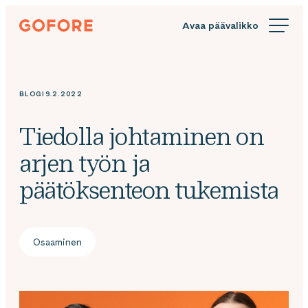
Siirry
Gofore
suoraan
We
sisältöön
offer
expert
knowledge
BLOGI
9.2.2022
in
digitalization.
Tiedolla johtaminen on
arjen työn ja
päätöksenteon tukemista
Osaaminen