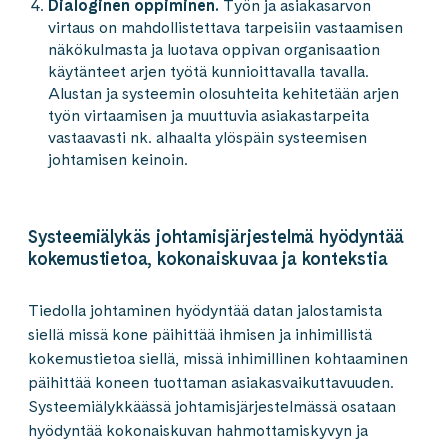
Dialoginen oppiminen.
Työn ja asiakasarvon
virtaus on mahdollistettava tarpeisiin vastaamisen
näkökulmasta ja luotava oppivan organisaation
käytänteet arjen työtä kunnioittavalla tavalla.
Alustan ja systeemin olosuhteita kehitetään arjen
työn virtaamisen ja muuttuvia asiakastarpeita
vastaavasti nk. alhaalta ylöspäin systeemisen
johtamisen keinoin.
Systeemiälykäs johtamisjärjestelmä hyödyntää
kokemustietoa, kokonaiskuvaa ja kontekstia
Tiedolla johtaminen hyödyntää datan jalostamista
siellä missä kone päihittää ihmisen ja inhimillistä
kokemustietoa siellä, missä inhimillinen kohtaaminen
päihittää koneen tuottaman asiakasvaikuttavuuden.
Systeemiälykkäässä johtamisjärjestelmässä osataan
hyödyntää kokonaiskuvan hahmottamiskyvyn ja