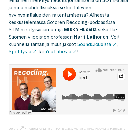
Millainen merkitys tiedolla johtamisella on SOTE-alalla
ja mitä mahdollisuuksia se luo tulevien
hyvinvointialueiden rakentamisessa? Aiheesta
keskustelemassa Goforen Recoding-podcastissa
STM:n erityisasiantuntija
Mikko Huovila
sekä Itä-
Suomen yliopiston professori
Harri Laihonen
.
Voit
kuunnella tämän ja muut jaksot
SoundCloudista
,
Spotifysta
tai
YouTubesta
!
Gofore
·
Tiedolla johtaminen SOTE-alalla. Vieraina Mikko Huovila ja Harri Laihonen