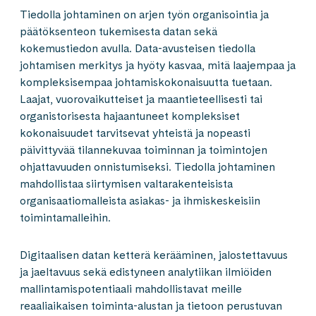
Tiedolla johtaminen on arjen työn organisointia ja
päätöksenteon tukemisesta datan sekä
kokemustiedon avulla. Data-avusteisen tiedolla
johtamisen merkitys ja hyöty kasvaa, mitä laajempaa ja
kompleksisempaa johtamiskokonaisuutta tuetaan.
Laajat, vuorovaikutteiset ja maantieteellisesti tai
organistorisesta hajaantuneet kompleksiset
kokonaisuudet tarvitsevat yhteistä ja nopeasti
päivittyvää tilannekuvaa toiminnan ja toimintojen
ohjattavuuden onnistumiseksi. Tiedolla johtaminen
mahdollistaa siirtymisen valtarakenteisista
organisaatiomalleista asiakas- ja ihmiskeskeisiin
toimintamalleihin.
Digitaalisen datan ketterä kerääminen, jalostettavuus
ja jaeltavuus sekä edistyneen analytiikan ilmiöiden
mallintamispotentiaali mahdollistavat meille
reaaliaikaisen toiminta-alustan ja tietoon perustuvan