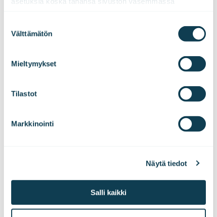
asetuksia koska tahansa sivuston vasemmassa 
alareunassa olevasta ikonista.
Suostumuksen
Välttämätön
valinta
We work with
47 third parties
who may receive and
process your information.
Mieltymykset
Tilastot
Markkinointi
Näytä tiedot
Salli kaikki