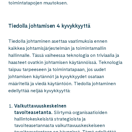
toimintatapojen muutoksen.
Tiedolla johtamisen 4 kyvykkyyttä
Tiedolla johtaminen asettaa vaatimuksia ennen
kaikkea johtamisjärjestelmän ja toimintamallin
hallinnalle. Tässä vaiheessa teknologia on triviaalia ja
haasteet ovatkin johtamisen käytännöissä. Teknologia
taipuu tarpeeseen ja toimintatapaan, jos uudet
johtamisen käytännöt ja kyvykkyydet osataan
määritellä ja viedä käytäntöön. Tiedolla johtaminen
edellyttää neljää kyvykkyyttä:
Vaikuttavuuskeskeinen
tavoiteasetanta.
Siirtymä organisaatioiden
hallintokeskeisistä strategioista ja
tavoiteasetannasta vaikuttavuuskeskeiseen
tavoiteasetantaan on käynnissä. Tämä edellyttää