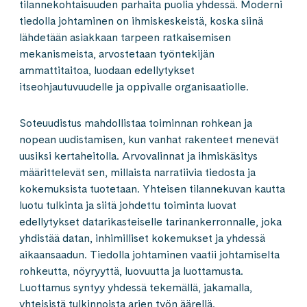
tilannekohtaisuuden parhaita puolia yhdessä. Moderni
tiedolla johtaminen on ihmiskeskeistä, koska siinä
lähdetään asiakkaan tarpeen ratkaisemisen
mekanismeista, arvostetaan työntekijän
ammattitaitoa, luodaan edellytykset
itseohjautuvuudelle ja oppivalle organisaatiolle.
Soteuudistus mahdollistaa toiminnan rohkean ja
nopean uudistamisen, kun vanhat rakenteet menevät
uusiksi kertaheitolla. Arvovalinnat ja ihmiskäsitys
määrittelevät sen, millaista narratiivia tiedosta ja
kokemuksista tuotetaan. Yhteisen tilannekuvan kautta
luotu tulkinta ja siitä johdettu toiminta luovat
edellytykset datarikasteiselle tarinankerronnalle, joka
yhdistää datan, inhimilliset kokemukset ja yhdessä
aikaansaadun. Tiedolla johtaminen vaatii johtamiselta
rohkeutta, nöyryyttä, luovuutta ja luottamusta.
Luottamus syntyy yhdessä tekemällä, jakamalla,
yhteisistä tulkinnoista arjen työn äärellä.