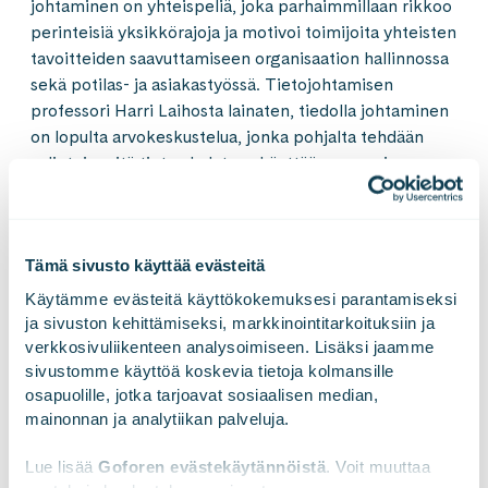
johtaminen on yhteispeliä, joka parhaimmillaan rikkoo
perinteisiä yksikkörajoja ja motivoi toimijoita yhteisten
tavoitteiden saavuttamiseen organisaation hallinnossa
sekä potilas- ja asiakastyössä. Tietojohtamisen
professori Harri Laihosta lainaten, tiedolla johtaminen
on lopulta arvokeskustelua, jonka pohjalta tehdään
valintoja mitä tietoa halutaan käyttää parempien
päätösten tukena.
Tämä sivusto käyttää evästeitä
Käytämme evästeitä käyttökokemuksesi parantamiseksi 
ja sivuston kehittämiseksi, markkinointitarkoituksiin ja 
verkkosivuliikenteen analysoimiseen. Lisäksi jaamme 
sivustomme käyttöä koskevia tietoja kolmansille 
osapuolille, jotka tarjoavat sosiaalisen median, 
mainonnan ja analytiikan palveluja.
Lue lisää 
Goforen evästekäytännöistä
. Voit muuttaa 