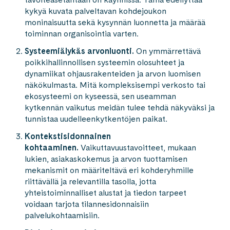
kykyä kuvata palveltavan kohdejoukon
moninaisuutta sekä kysynnän luonnetta ja määrää
toiminnan organisointia varten.
Systeemiälykäs arvonluonti.
On ymmärrettävä
poikkihallinnollisen systeemin olosuhteet ja
dynamiikat ohjausrakenteiden ja arvon luomisen
näkökulmasta. Mitä kompleksisempi verkosto tai
ekosysteemi on kyseessä, sen useamman
kytkennän vaikutus meidän tulee tehdä näkyväksi ja
tunnistaa uudelleenkytkentöjen paikat.
Kontekstisidonnainen
kohtaaminen.
Vaikuttavuustavoitteet, mukaan
lukien, asiakaskokemus ja arvon tuottamisen
mekanismit on määriteltävä eri kohderyhmille
riittävällä ja relevantilla tasolla, jotta
yhteistoiminnalliset alustat ja tiedon tarpeet
voidaan tarjota tilannesidonnaisiin
palvelukohtaamisiin.