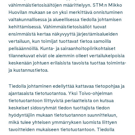
vähimmäistietosisältöjen määrittelyyn. STM:n Mikko
Huovilan mukaan se on yksi merkittävä onnistuminen
valtakunnallisessa ja alueellisessa tiedolla johtamisen
kehittämisessä. Vähimmäistietosisällöt tuovat
ensimmäistä kertaa näkyvyyttä järjestämisalueiden
vertailuun, kun toimijat tuottavat tietoa samoilla
pelisäännöillä. Kunta- ja sairaanhoitopiirikohtaiset
tilannekuvat eivät ole aiemmin olleet vertailukelpoisia
keskenään johtuen erilaisista tavoista tuottaa toiminta-
ja kustannustietoa.
Tiedolla johtaminen edellyttää kattavaa tietopohjaa ja
ajantasaista tietotuotantoa. Yksi Toivo-ohjelman
tietotuotantoon liittyvistä periaatteista on kutsua
keskeiset sidosryhmät tiedon tuottajista tiedon
hyödyntäjiin mukaan tietotuotannon suunnitteluun,
mikä tulee yhteisen ymmärryksen luomista liittyen
tavoitteiden mukaiseen tietotuotantoon. Tiedolla