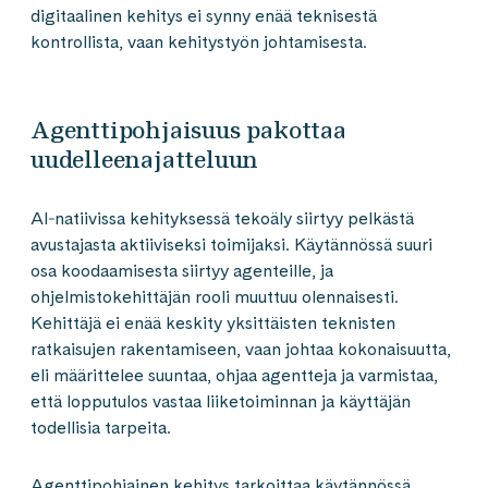
digitaalinen kehitys ei synny enää teknisestä
kontrollista, vaan kehitystyön johtamisesta.
Agenttipohjaisuus pakottaa
uudelleenajatteluun
AI‑natiivissa kehityksessä tekoäly siirtyy pelkästä
avustajasta aktiiviseksi toimijaksi. Käytännössä suuri
osa koodaamisesta siirtyy agenteille, ja
ohjelmistokehittäjän rooli muuttuu olennaisesti.
Kehittäjä ei enää keskity yksittäisten teknisten
ratkaisujen rakentamiseen, vaan johtaa kokonaisuutta,
eli määrittelee suuntaa, ohjaa agentteja ja varmistaa,
että lopputulos vastaa liiketoiminnan ja käyttäjän
todellisia tarpeita.
Agenttipohjainen kehitys tarkoittaa käytännössä