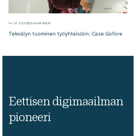
14.01.2025
OSAAMINEN
Tekoälyn tuominen työyhteisöön: Case Gofore
Eettisen digimaailman
pioneeri