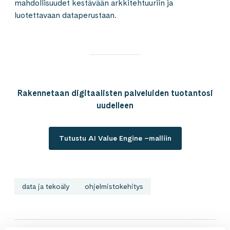
mahdollisuudet kestävään arkkitehtuuriin ja
luotettavaan dataperustaan.
Rakennetaan digitaalisten palveluiden tuotantosi
uudelleen
Tutustu AI Value Engine –malliin
data ja tekoäly
ohjelmistokehitys