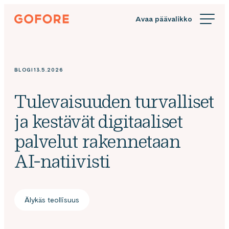
Siirry
Gofore
suoraan
We
sisältöön
offer
expert
knowledge
BLOGI
13.5.2026
in
digitalization.
Tulevaisuuden turvalliset
ja kestävät digitaaliset
palvelut rakennetaan
AI‑natiivisti
Älykäs teollisuus