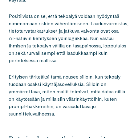
Positiivista on se, että tekoälyä voidaan hyödyntää
nimenomaan riskien vähentämiseen. Laadunvarmistus,
tietoturvatarkastukset ja jatkuva valvonta ovat osa
AI‑natiivin kehityksen ydinlogiikkaa. Kun vastuu
ihmisen ja tekoälyn välillä on tasapainossa, lopputulos
on sekä turvallisempi että laadukkaampi kuin
perinteisessä mallissa.
Erityisen tärkeäksi tämä nousee silloin, kun tekoäly
tuodaan osaksi käyttäjäsovelluksia. Silloin on
ymmärrettävä, miten mallit toimivat, mitä dataa niillä
on käytössään ja millaisiin väärinkäyttöihin, kuten
prompt‑hakkereihin, on varauduttava jo
suunnitteluvaiheessa.