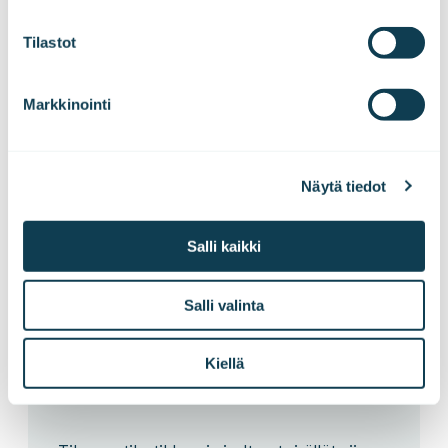
liiketoiminnasta, vastuullaan 250 kehittäjää ja
agenttisten työtapojen kehitys sekä
Tilastot
implememtointi.
Markkinointi
LinkedInissä
Näytä tiedot
Salli kaikki
Salli valinta
Avaa ovi
näkemyksille
Kiellä