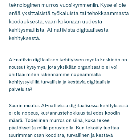
teknologinen murros vuosikymmeniin. Kyse ei ole
enää yksittäisistä työkaluista tai tehokkaammasta
koodauksesta, vaan kokonaan uudesta
kehitysmallista: AI‑natiivista digitaalisesta
kehityksestä.
AI-natiivin digitaalisen kehityksen myötä keskiöön on
noussut kysymys, jota yksikään organisaatio ei voi
ohittaa: miten rakennamme nopeammalla
kehityssyklillä turvallisia ja kestäviä digitaalisia
palveluita?
Suurin muutos AI-natiivissa digitaalisessa kehityksessä
ei ole nopeus, kustannustehokkuus tai edes koodin
määrä. Todellinen murros on siinä, kuka tekee
päätökset ja millä perusteella. Kun tekoäly tuottaa
suurimman osan koodista, turvallinen ja kestävä