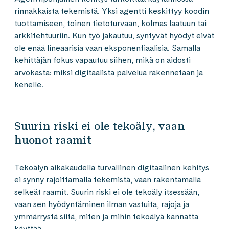
rinnakkaista tekemistä. Yksi agentti keskittyy koodin
tuottamiseen, toinen tietoturvaan, kolmas laatuun tai
arkkitehtuuriin. Kun työ jakautuu, syntyvät hyödyt eivät
ole enää lineaarisia vaan eksponentiaalisia. Samalla
kehittäjän fokus vapautuu siihen, mikä on aidosti
arvokasta: miksi digitaalista palvelua rakennetaan ja
kenelle.
Suurin riski ei ole tekoäly, vaan
huonot raamit
Tekoälyn aikakaudella turvallinen digitaalinen kehitys
ei synny rajoittamalla tekemistä, vaan rakentamalla
selkeät raamit. Suurin riski ei ole tekoäly itsessään,
vaan sen hyödyntäminen ilman vastuita, rajoja ja
ymmärrystä siitä, miten ja mihin tekoälyä kannatta
käyttää.