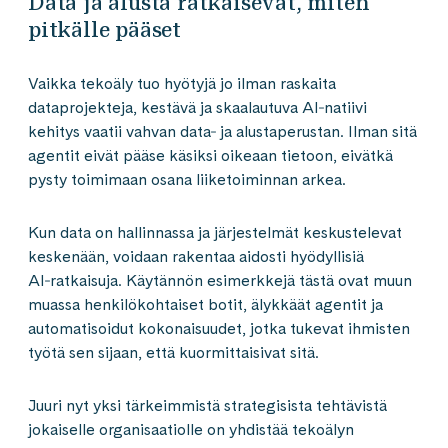
Data ja alusta ratkaisevat, miten
pitkälle pääset
Vaikka tekoäly tuo hyötyjä jo ilman raskaita
dataprojekteja, kestävä ja skaalautuva AI‑natiivi
kehitys vaatii vahvan data‑ ja alustaperustan. Ilman sitä
agentit eivät pääse käsiksi oikeaan tietoon, eivätkä
pysty toimimaan osana liiketoiminnan arkea.
Kun data on hallinnassa ja järjestelmät keskustelevat
keskenään, voidaan rakentaa aidosti hyödyllisiä
AI‑ratkaisuja. Käytännön esimerkkejä tästä ovat muun
muassa henkilökohtaiset botit, älykkäät agentit ja
automatisoidut kokonaisuudet, jotka tukevat ihmisten
työtä sen sijaan, että kuormittaisivat sitä.
Juuri nyt yksi tärkeimmistä strategisista tehtävistä
jokaiselle organisaatiolle on yhdistää tekoälyn