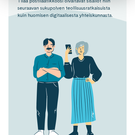
Tilaa postilaatikkoosi oivaltavat sisällöt niin
seuraavan sukupolven teollisuusratkaisuista
kuin huomisen digitaalisesta yhteiskunnasta.