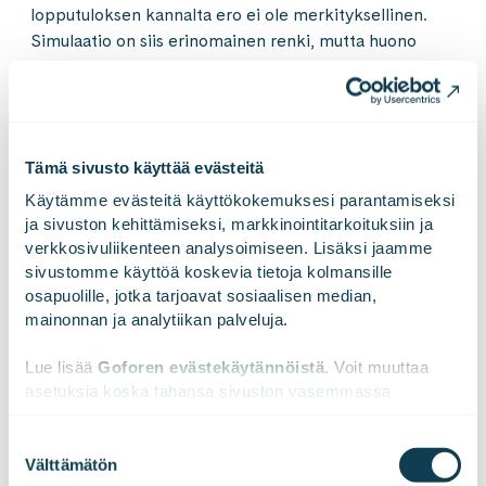
lopputuloksen kannalta ero ei ole merkityksellinen.
Simulaatio on siis erinomainen renki, mutta huono
isäntä.
Simulaattori­ratkaisuja tuotteen koko elinkaaren
Tämä sivusto käyttää evästeitä
ajalle: Simuloinnilla voidaan tehostaa koko
elinkaaren toimintaa aina tuotekonseptien
Käytämme evästeitä käyttökokemuksesi parantamiseksi 
ideoinnista kehitykseen, testaukseen,
ja sivuston kehittämiseksi, markkinointitarkoituksiin ja 
koulutukseen ja tuotetukeen asti.
verkkosivuliikenteen analysoimiseen. Lisäksi jaamme 
sivustomme käyttöä koskevia tietoja kolmansille 
osapuolille, jotka tarjoavat sosiaalisen median, 
Tutustu simulaattoritarjontaamme
mainonnan ja analytiikan palveluja.
Lue lisää 
Goforen evästekäytännöistä
. Voit muuttaa 
asetuksia koska tahansa sivuston vasemmassa 
alareunassa olevasta ikonista.
simulaattorit
tuotekehitys
Suostumuksen
tuotteen digitalisoitu elinkaari
Välttämätön
valinta