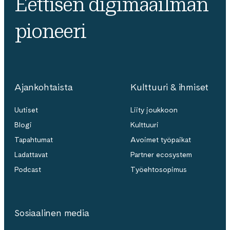
Eettisen digimaailman
pioneeri
Ajankohtaista
Kulttuuri & ihmiset
Uutiset
Liity joukkoon
Blogi
Kulttuuri
Tapahtumat
Avoimet työpaikat
Ladattavat
Partner ecosystem
Podcast
Työehtosopimus
Sosiaalinen media