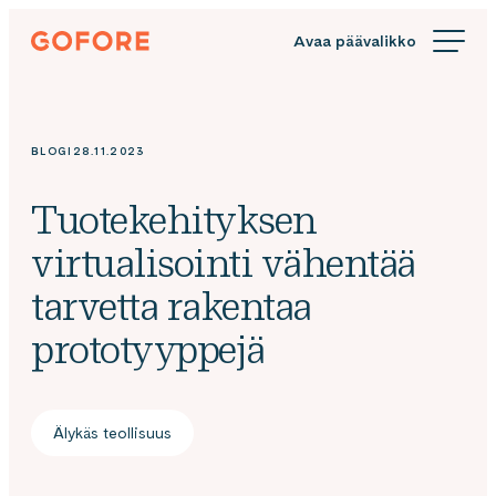
Siirry
Gofore
suoraan
We
sisältöön
offer
expert
knowledge
BLOGI
28.11.2023
in
digitalization.
Tuotekehityksen
virtualisointi vähentää
tarvetta rakentaa
prototyyppejä
Älykäs teollisuus