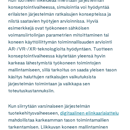
Kun tuotteen liikeideaa mietitään järjestelmän
konseptointivaiheessa, simulointia voi hyödyntää
erilaisten järjestelmän ratkaisujen konsepteissa ja
niistä saatavien hyötyjen arvioinnissa. Hyviä
esimerkkejä ovat työkoneen sähköisen
voimansiirtolinjan parametrien mitoittaminen tai
koneen käyttöliittymän toiminnallisuuden arviointi
AR-/VR-/XR-teknologioita hyödyntäen. Tuotteen
konseptointivaiheessa käytetään yleensä hyvin
karkeaa lähestymistä työkoneen toimintojen
mallintamiseen, sillä tarkoitus on saada yleisen tason
käsitys haluttujen ratkaisujen vaikutuksista
järjestelmän toimintaan ja vaikkapa sen
toteutuskustannuksiin.
Kun siirrytään varsinaiseen järjestelmän
tuotekehitysvaiheeseen,
digitaalinen elinkaariajattelu
mahdollistaa karkeamman tason toimintamallien
tarkentamisen. Liikkuvan koneen mallintaminen