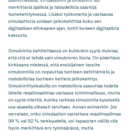
suunnittelussa. Virtualisointi ja simulointi tuo
merkittäviä ajallisia ja taloudellisia säästöjä
tuotekehityksessä. Lisäksi työkonetta ja vastaavaa
simulaattoria voidaan jatkokehittää koko sen
digitaalisen elinkaaren ajan, kohti koneen digitaalista
kaksosta.
Simulointia kehitettäessä on kuitenkin syytä muistaa,
että sitä ei tehdä vain simuloinnin ilosta. On pidettävä
kirkkaana mielessä, että ensisijainen tavoite
simuloinnilla on nopeuttaa tuotteen kehittämistä ja
mahdollistaa tuotteen ketterä jatkokehitys.
Simulointityökaluilla on mahdollista saavuttaa todella
lähelle reaalimaailmaa vastaava toiminnallisuus, mutta
on syytä miettiä, kuinka tarkkaa simulointia kyseisellä
osa-alueella oikeasti tarvitaan. Annan esimerkin: Jos
verrataan, onko simulaation vastattava reaalimaailmaa
99 % vai 92 % tarkkuudella, voi tapausten välillä olla
hyvin merkittävä ero työmäärässä, mutta