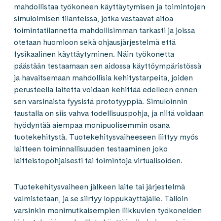
mahdollistaa työkoneen käyttäytymisen ja toimintojen
simuloimisen tilanteissa, jotka vastaavat aitoa
toimintatilannetta mahdollisimman tarkasti ja joissa
otetaan huomioon sekä ohjausjärjestelmä että
fysikaalinen käyttäytyminen. Näin työkonetta
päästään testaamaan sen aidossa käyttöympäristössä
ja havaitsemaan mahdollisia kehitystarpeita, joiden
perusteella laitetta voidaan kehittää edelleen ennen
sen varsinaista fyysistä prototyyppiä. Simuloinnin
taustalla on siis vahva todellisuuspohja, ja niitä voidaan
hyödyntää aiempaa monipuolisemmin osana
tuotekehitystä. Tuotekehitysvaiheeseen liittyy myös
laitteen toiminnallisuuden testaaminen joko
laitteistopohjaisesti tai toimintoja virtualisoiden.
Tuotekehitysvaiheen jälkeen laite tai järjestelmä
valmistetaan, ja se siirtyy loppukäyttäjälle. Tällöin
varsinkin monimutkaisempien liikkuvien työkoneiden