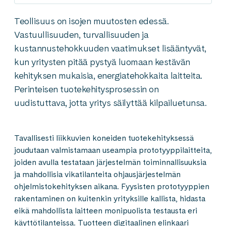
Teollisuus on isojen muutosten edessä.
Vastuullisuuden, turvallisuuden ja
kustannustehokkuuden vaatimukset lisääntyvät,
kun yritysten pitää pystyä luomaan kestävän
kehityksen mukaisia, energiatehokkaita laitteita.
Perinteisen tuotekehitysprosessin on
uudistuttava, jotta yritys säilyttää kilpailuetunsa.
Tavallisesti liikkuvien koneiden tuotekehityksessä
joudutaan valmistamaan useampia prototyyppilaitteita,
joiden avulla testataan järjestelmän toiminnallisuuksia
ja mahdollisia vikatilanteita ohjausjärjestelmän
ohjelmistokehityksen aikana. Fyysisten prototyyppien
rakentaminen on kuitenkin yrityksille kallista, hidasta
eikä mahdollista laitteen monipuolista testausta eri
käyttötilanteissa. Tuotteen digitaalinen elinkaari