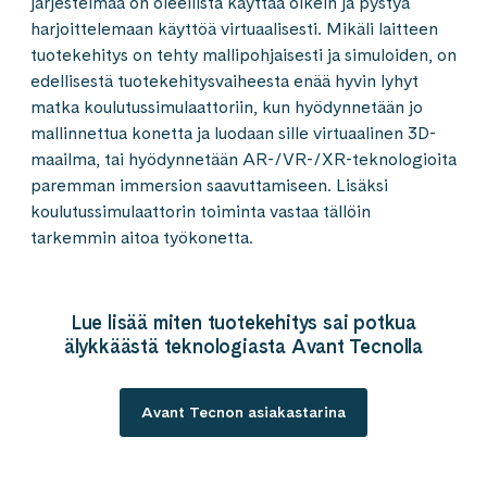
järjestelmää on oleellista käyttää oikein ja pystyä
harjoittelemaan käyttöä virtuaalisesti. Mikäli laitteen
tuotekehitys on tehty mallipohjaisesti ja simuloiden, on
edellisestä tuotekehitysvaiheesta enää hyvin lyhyt
matka koulutussimulaattoriin, kun hyödynnetään jo
mallinnettua konetta ja luodaan sille virtuaalinen 3D-
maailma, tai hyödynnetään AR-/VR-/XR-teknologioita
paremman immersion saavuttamiseen. Lisäksi
koulutussimulaattorin toiminta vastaa tällöin
tarkemmin aitoa työkonetta.
Lue lisää miten tuotekehitys sai potkua
älykkäästä teknologiasta Avant Tecnolla
Avant Tecnon asiakastarina