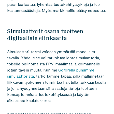
parantaa laatua, lyhentää tuotekehityssyklejä ja tuo
kustannussäästöjä. Myös markkinoille pääsy nopeutuu.
Simulaattorit osana tuotteen
digitaalista elinkaarta
Simulaattori-termi voidaan ymmärtää monella eri
tavalla. Yhdelle se voi tarkoittaa lentosimulaattoria,
toiselle pelinomaista FPV-maailmaa ja kolmannelle
jotain täysin muuta. Kun me
Goforella puhumme
simulaattorista
, tarkoitamme tapaa, jolla mallinnetaan
liikkuvan työkoneen toimintaa halutulla tarkkuustasolla
ja jolla hyödynnetään siitä saatuja tietoja tuotteen
konseptoinnissa, tuotekehityksessä ja käytön
aikaisessa koulutuksessa.