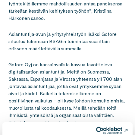
työntekijöillemme mahdollisuuden antaa panoksensa
tärkeään kestävän kehityksen työhön”, Kristiina
Härkönen sanoo.
Asiantuntija-avun ja yritysyhteistyön lisäksi Gofore
sitoutuu tukemaan BSAG:n toimintaa vuosittain
erikseen määriteltävällä summalla.
Gofore Oyj on kansainvälistä kasvua tavoitteleva
digitalisaation asiantuntija. Meitä on Suomessa,
Saksassa, Espanjassa ja Virossa yhteensä yli 700 alan
johtavaa asiantuntijaa, jotka ovat yrityksemme sydän,
aivot ja kädet. Kaikella tekemisellämme on
positiivinen vaikutus – oli kyse johdon konsultoinnista,
muotoilusta tai koodauksesta. Meillä tehdään töitä
ihmisistä, yhteisöistä ja organisaatioista välittäen.
Toimintaamme ohjaavat vahvat arvomme: olemme
jokaiselle hyvä työpaikka ja elämme asiakkaidemme