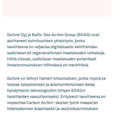
Gofore Oyj ja Baltic Sea Action Group (BSAG) ovat
aloittaneet kolmivuotisen yhteistyön, jonka
tavoitteena on valjastaa digitalisaatio kehittämään
uudistavan eli regeneratiivisen maatalouden ratkaisuja.
Hiiltä sitovan, uudistavan maatalouden potentiaali
ilmastonmuutoksen hillinnässä on merkittävä.
Gofore on tehnyt Itämeri-sitoumuksen, jonka myötä se
tarjoaa työpanostaan ja asiantuntemustaan dataa
hyödyttäviin teknologioihin liittyen BSAG:n
tavoitteiden saavuttamiseksi. Erityisesti tavoitteena on
nopeuttaa Carbon Action -alustan työtä maaperän
hiilensidonnan lisäämiseksi ja vesistökuormituksen