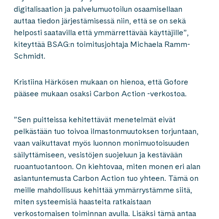
digitalisaation ja palvelumuotoilun osaamisellaan
auttaa tiedon järjestämisessä niin, että se on sekä
helposti saatavilla että ymmärrettävää käyttäjille”,
kiteyttää BSAG:n toimitusjohtaja Michaela Ramm-
Schmidt.
Kristiina Härkösen mukaan on hienoa, että Gofore
pääsee mukaan osaksi Carbon Action -verkostoa.
”Sen puitteissa kehitettävät menetelmät eivät
pelkästään tuo toivoa ilmastonmuutoksen torjuntaan,
vaan vaikuttavat myös luonnon monimuotoisuuden
säilyttämiseen, vesistöjen suojeluun ja kestävään
ruoantuotantoon. On kiehtovaa, miten monen eri alan
asiantuntemusta Carbon Action tuo yhteen. Tämä on
meille mahdollisuus kehittää ymmärrystämme siitä,
miten systeemisiä haasteita ratkaistaan
verkostomaisen toiminnan avulla. Lisäksi tämä antaa