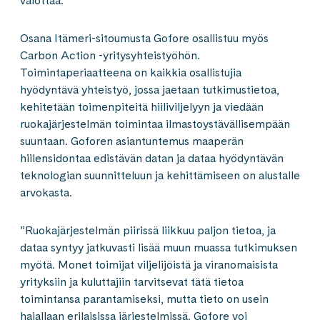
valottaa.
Osana Itämeri-sitoumusta Gofore osallistuu myös
Carbon Action -yritysyhteistyöhön.
Toimintaperiaatteena on kaikkia osallistujia
hyödyntävä yhteistyö, jossa jaetaan tutkimustietoa,
kehitetään toimenpiteitä hiiliviljelyyn ja viedään
ruokajärjestelmän toimintaa ilmastoystävällisempään
suuntaan. Goforen asiantuntemus maaperän
hiilensidontaa edistävän datan ja dataa hyödyntävän
teknologian suunnitteluun ja kehittämiseen on alustalle
arvokasta.
”Ruokajärjestelmän piirissä liikkuu paljon tietoa, ja
dataa syntyy jatkuvasti lisää muun muassa tutkimuksen
myötä. Monet toimijat viljelijöistä ja viranomaisista
yrityksiin ja kuluttajiin tarvitsevat tätä tietoa
toimintansa parantamiseksi, mutta tieto on usein
hajallaan erilaisissa järjestelmissä. Gofore voi