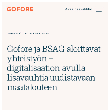
Siirry
Gofore
suoraan
We
sisältöön
offer
expert
knowledge
LEHDISTÖTIEDOTE
15.9.2020
in
digitalization.
Gofore ja BSAG aloittavat
yhteistyön –
digitalisaation avulla
lisävauhtia uudistavaan
maatalouteen