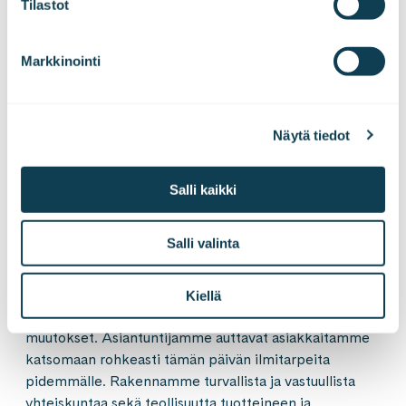
Tilastot
ravinnevalumia Itämereen ja muihin vesistöihin.
Markkinointi
Kuvat: Baltic Sea Action Group
Näytä tiedot
LinkedInissä
X:ssä
Facebookissa
JAA
Salli kaikki
Salli valinta
Gofore on eurooppalainen konsultointi-, teknologia- ja
ratkaisutalo. Olemme alan pioneeri, joka yhdistää niin
käsin kosketeltavan ja digitaalisen maailman kuin
Kiellä
teknologiset mahdollisuudet ja ihmisten toiminnan
muutokset. Asiantuntijamme auttavat asiakkaitamme
katsomaan rohkeasti tämän päivän ilmitarpeita
pidemmälle. Rakennamme turvallista ja vastuullista
yhteiskuntaa sekä teollisuutta tuotteineen ja