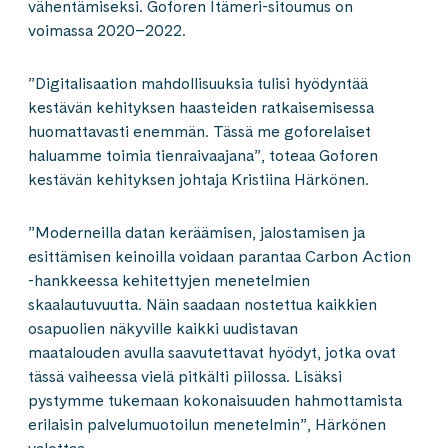
vähentämiseksi. Goforen Itämeri-sitoumus on
voimassa 2020–2022.
”Digitalisaation mahdollisuuksia tulisi hyödyntää
kestävän kehityksen haasteiden ratkaisemisessa
huomattavasti enemmän. Tässä me goforelaiset
haluamme toimia tienraivaajana”, toteaa Goforen
kestävän kehityksen johtaja Kristiina Härkönen.
”Moderneilla datan keräämisen, jalostamisen ja
esittämisen keinoilla voidaan parantaa Carbon Action
-hankkeessa kehitettyjen menetelmien
skaalautuvuutta. Näin saadaan nostettua kaikkien
osapuolien näkyville kaikki uudistavan
maatalouden avulla saavutettavat hyödyt, jotka ovat
tässä vaiheessa vielä pitkälti piilossa. Lisäksi
pystymme tukemaan kokonaisuuden hahmottamista
erilaisin palvelumuotoilun menetelmin”, Härkönen