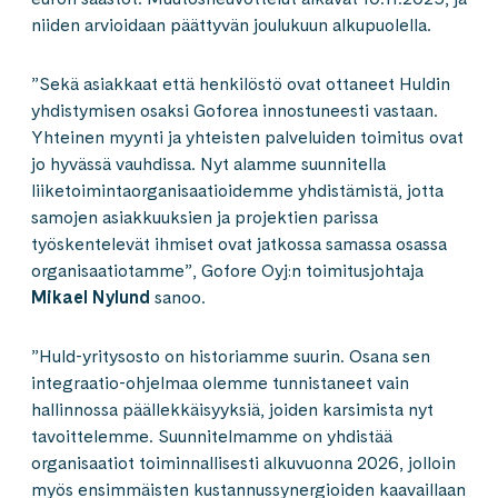
niiden arvioidaan päättyvän joulukuun alkupuolella.
”Sekä asiakkaat että henkilöstö ovat ottaneet Huldin
yhdistymisen osaksi Goforea innostuneesti vastaan.
Yhteinen myynti ja yhteisten palveluiden toimitus ovat
jo hyvässä vauhdissa. Nyt alamme suunnitella
liiketoimintaorganisaatioidemme yhdistämistä, jotta
samojen asiakkuuksien ja projektien parissa
työskentelevät ihmiset ovat jatkossa samassa osassa
organisaatiotamme”, Gofore Oyj:n toimitusjohtaja
Mikael Nylund
sanoo.
”Huld-yritysosto on historiamme suurin. Osana sen
integraatio-ohjelmaa olemme tunnistaneet vain
hallinnossa päällekkäisyyksiä, joiden karsimista nyt
tavoittelemme. Suunnitelmamme on yhdistää
organisaatiot toiminnallisesti alkuvuonna 2026, jolloin
myös ensimmäisten kustannussynergioiden kaavaillaan