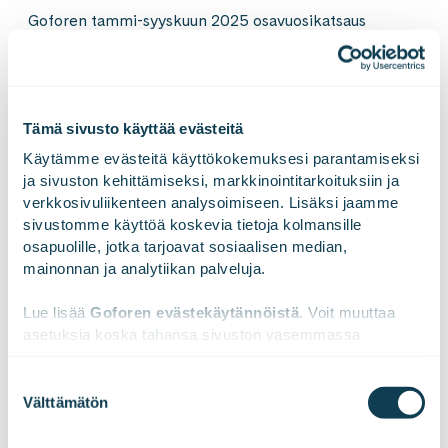
Goforen tammi-syyskuun 2025 osavuosikatsaus
23.10.2025
https://gofore.com/uutiset/gofore-oyjn-
osavuosikatsaus-1-1-30-9-2025-kolmannen-
neljanneksen-kannattavuus-vuoden-parhaalla-tasolla/
Tämä sivusto käyttää evästeitä
Käytämme evästeitä käyttökokemuksesi parantamiseksi 
Mikael Nylund, toimitusjohtaja, Gofore Oyj
ja sivuston kehittämiseksi, markkinointitarkoituksiin ja 
p. 040 540 2280
verkkosivuliikenteen analysoimiseen. Lisäksi jaamme 
mikael.nylund@gofore.com
sivustomme käyttöä koskevia tietoja kolmansille 
osapuolille, jotka tarjoavat sosiaalisen median, 
mainonnan ja analytiikan palveluja.
Lue lisää 
Goforen evästekäytännöistä
. Voit muuttaa 
LinkedInissä
X:ssä
Facebookissa
JAA
asetuksia koska tahansa sivuston vasemmassa 
alareunassa olevasta ikonista.
Suostumuksen
Välttämätön
valinta
Gofore on eurooppalainen konsultointi-, teknologia- ja
We work with
47 third parties
who may receive and
ratkaisutalo. Olemme alan pioneeri, joka yhdistää niin