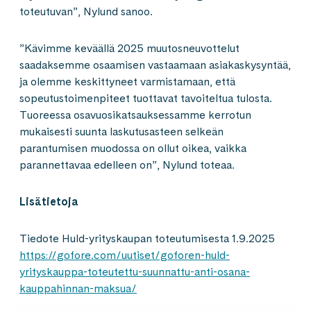
toteutuvan”, Nylund sanoo.
”Kävimme keväällä 2025 muutosneuvottelut
saadaksemme osaamisen vastaamaan asiakaskysyntää,
ja olemme keskittyneet varmistamaan, että
sopeutustoimenpiteet tuottavat tavoiteltua tulosta.
Tuoreessa osavuosikatsauksessamme kerrotun
mukaisesti suunta laskutusasteen selkeän
parantumisen muodossa on ollut oikea, vaikka
parannettavaa edelleen on”, Nylund toteaa.
Lisätietoja
Tiedote Huld-yrityskaupan toteutumisesta 1.9.2025
https://gofore.com/uutiset/goforen-huld-
yrityskauppa-toteutettu-suunnattu-anti-osana-
kauppahinnan-maksua/