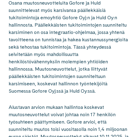
Osana muutosneuvotteluita Gofore ja Huld
suunnittelevat myös karsivansa päällekkäisiä
tukitoimintoja emoyhtiö Gofore Oyj:n ja Huld Oy:n
hallinnosta. Päällekkäisten tukitoimintojen suunniteltu
karsiminen on osa integraatio-ohjelmaa, jossa yhtenä
tavoitteena on tunnistaa ja hakea kustannussynergioita
sekä tehostaa tukitoimintoja. Tässä yhteydessä
selvitetään myös mahdollisuutta
henkilöstövähennyksiin molempien yhtiöiden
hallinnossa. Muutosneuvottelut, jotka liittyvät
päällekkäisten tukitoimintojen suunniteltuun
karsimiseen, koskevat hallinnon työntekijöitä
Suomessa Gofore Oyj:ssä ja Huld Oy:ssä.
Alustavan arvion mukaan hallintoa koskevat
muutosneuvottelut voivat johtaa noin 17 henkilön
työsuhteen päättymiseen. Gofore arvioi, että
suunniteltu muutos toisi vuositasolla noin 1,4 miljoonan
euron säästöt. Muutosneuvottelut alkavat 10.11.2025, ja