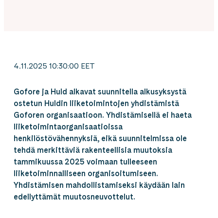
4.11.2025 10:30:00 EET
Gofore ja Huld alkavat suunnitella alkusyksystä
ostetun Huldin liiketoimintojen yhdistämistä
Goforen organisaatioon. Yhdistämisellä ei haeta
liiketoimintaorganisaatioissa
henkilöstövähennyksiä, eikä suunnitelmissa ole
tehdä merkittäviä rakenteellisia muutoksia
tammikuussa 2025 voimaan tulleeseen
liiketoiminnalliseen organisoitumiseen.
Yhdistämisen mahdollistamiseksi käydään lain
edellyttämät muutosneuvottelut.