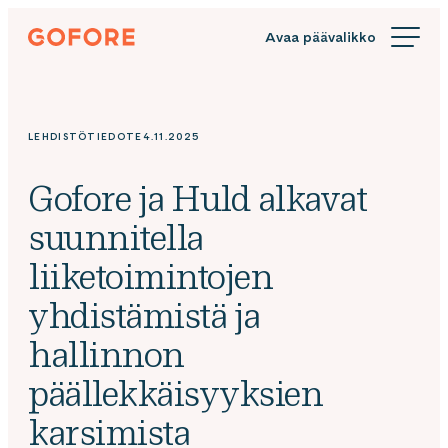
Siirry
Gofore
suoraan
We
sisältöön
offer
expert
knowledge
LEHDISTÖTIEDOTE
4.11.2025
in
digitalization.
Gofore ja Huld alkavat
suunnitella
liiketoimintojen
yhdistämistä ja
hallinnon
päällekkäisyyksien
karsimista