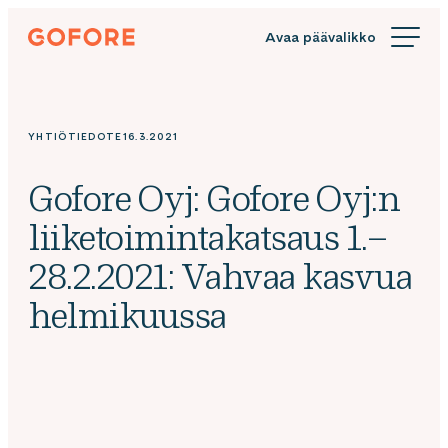
Siirry
Gofore
suoraan
We
sisältöön
offer
expert
knowledge
YHTIÖTIEDOTE
16.3.2021
in
digitalization.
Gofore Oyj: Gofore Oyj:n
liiketoimintakatsaus 1.–
28.2.2021: Vahvaa kasvua
helmikuussa