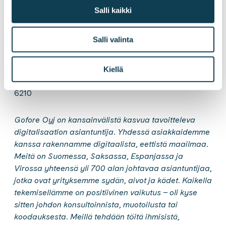
Salli kaikki
Lisätietoja:
Mikael Nylund, toimitusjohtaja, Gofore Oyj
Salli valinta
p. 040 540 2280
mikael.nylund@gofore.com
Kiellä
Hyväksytty neuvonantaja: Evli Pankki Oyj, p. 040 579
6210
Gofore Oyj on kansainvälistä kasvua tavoitteleva
digitalisaation asiantuntija. Yhdessä asiakkaidemme
kanssa rakennamme digitaalista, eettistä maailmaa.
Meitä on Suomessa, Saksassa, Espanjassa ja
Virossa yhteensä yli 700 alan johtavaa asiantuntijaa,
jotka ovat yrityksemme sydän, aivot ja kädet. Kaikella
tekemisellämme on positiivinen vaikutus – oli kyse
sitten johdon konsultoinnista, muotoilusta tai
koodauksesta. Meillä tehdään töitä ihmisistä,