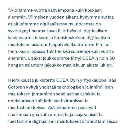
“Aloitamme vuotta vahvempana kuin koskaan
aiemmin. Viimeisen vuoden aikana kykymme auttaa
asiakkaitamme digitaalisessa muutoksessa on
syventynyt huomattavasti, erityisesti digitaalisen
laadunvarmistuksen ja ihmiskeskeisen digitaalisen
muutoksen asiantuntijapalveluilla. Goforen tiimi oli
helmikuun lopussa 158 henkeä suurempi kuin vuotta
aiemmin. Lisäksi joukkoomme liittyi CCEA:n noin 50
hengen asiantuntijajoukko maaliskuun alusta lukien.
Helmikuussa julkistettu CCEA Oy:n yrityskauppa lisää
Goforen kykyä yhdistää teknologisen ja inhimillisen
muutoksen johtaminen sekä auttaa asiakkaita
onnistumaan kaikkein vaativimmissakin
muutoshankkeissa. Asiakkaamme pääsevät
nauttimaan yhä vahvemmasta ja laaja-alaisesta
tuestamme digitaalisen muutoksensa toteuttamisessa.