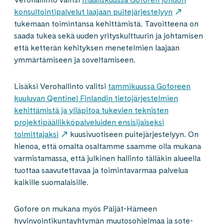
konsultointipalvelut laajaan puitejärjestelyyn
tukemaan toimintansa kehittämistä. Tavoitteena on
saada tukea sekä uuden yrityskulttuurin ja johtamisen
että ketterän kehityksen menetelmien laajaan
ymmärtämiseen ja soveltamiseen.
Lisäksi Verohallinto valitsi
tammikuussa Goforeen
kuuluvan Qentinel Finlandin tietojärjestelmien
kehittämistä ja ylläpitoa tukevien teknisten
projektipäällikköpalveluiden ensisijaiseksi
toimittajaksi
kuusivuotiseen puitejärjestelyyn. On
hienoa, että omalta osaltamme saamme olla mukana
varmistamassa, että julkinen hallinto tälläkin alueella
tuottaa saavutettavaa ja toimintavarmaa palvelua
kaikille suomalaisille.
Gofore on mukana myös Päijät-Hämeen
hyvinvointikuntayhtymän muutosohjelmaa ja sote-