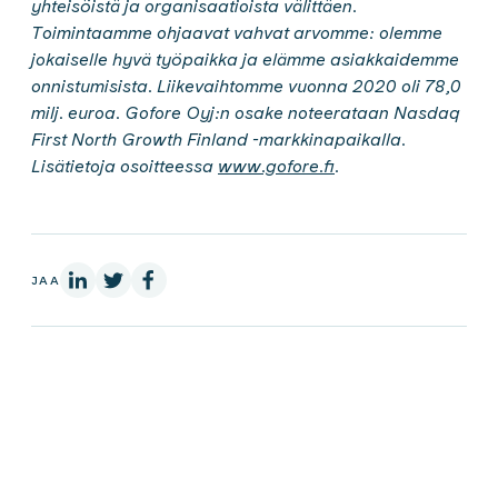
yhteisöistä ja organisaatioista välittäen.
Toimintaamme ohjaavat vahvat arvomme: olemme
jokaiselle hyvä työpaikka ja elämme asiakkaidemme
onnistumisista. Liikevaihtomme vuonna 2020 oli 78,0
milj. euroa. Gofore Oyj:n osake noteerataan Nasdaq
First North Growth Finland -markkinapaikalla.
Lisätietoja osoitteessa
www.gofore.fi
.
LinkedInissä
X:ssä
Facebookissa
JAA