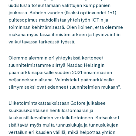
uudistusta toteuttamaan valittujen kumppanien
joukossa. Kahden vuoden (lisäksi optiovuodet 1+1)
puitesopimus mahdollistaa yhteistyön ICT:n ja
toiminnan kehittämisessä. Olen iloinen, että olemme
mukana myös tässä ihmisten arkeen ja hyvinvointiin
vaikuttavassa tärkeässä työssä.
Olemme aiemmin eri yhteyksissä kertoneet
suunnitelmistamme siirtyä Nasdaq Helsingin
päämarkkinapaikalle vuoden 2021 ensimmäisen
neljänneksen aikana. Valmistelut päämarkkinalle
siirtymiseksi ovat edenneet suunnitelmien mukaan”.
Liiketoimintakatsauksissaan Gofore julkaisee
kuukausikohtaisen henkilöstömäärän ja
kuukausiliikevaihdon vertailutietoineen. Katsaukset
sisältävät myös muita tunnuslukuja ja tunnuslukujen
vertailun eri kausien välillä, mikä helpottaa yhtiön