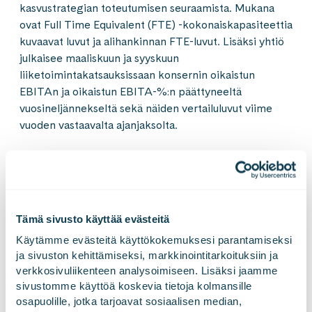
kasvustrategian toteutumisen seuraamista. Mukana
ovat Full Time Equivalent (FTE) -kokonaiskapasiteettia
kuvaavat luvut ja alihankinnan FTE-luvut. Lisäksi yhtiö
julkaisee maaliskuun ja syyskuun
liiketoimintakatsauksissaan konsernin oikaistun
EBITAn ja oikaistun EBITA-%:n päättyneeltä
vuosineljännekseltä sekä näiden vertailuluvut viime
vuoden vastaavalta ajanjaksolta.
Luvut ovat tilintarkastamattomia.
Liikevaihto,
Työpäivien
miljoonaa
Kokonais-
lukumäärä
Henkilöstö-
Alihankinta,
Kuukausi
Tämä sivusto käyttää evästeitä
euroa
kapasiteetti,
Suomessa
2
4
(2021)
määrä
FTE
(liikevaihto
3
(työpäivien
FTE
Käytämme evästeitä käyttökokemuksesi parantamiseksi 
1
määrä 2020)
2020)
Helmikuu
8,1 (5,9)
736
20 (20)
689
111
ja sivuston kehittämiseksi, markkinointitarkoituksiin ja 
Tammikuu
7,5 (6,1)
727
19 (21)
679
109
verkkosivuliikenteen analysoimiseen. Lisäksi jaamme 
sivustomme käyttöä koskevia tietoja kolmansille 
1
osapuolille, jotka tarjoavat sosiaalisen median, 
Liikevaihto, miljoonaa euroa (liikevaihto vuonna