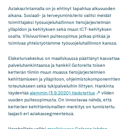
Asiakasrintamalla on jo ehtinyt tapahtua alkuvuoden
aikana. Sosiaali- ja terveysministeriö valitsi meidät
toimittajaksi työsuojeluhallinnon tietojärjestelmän
ylläpidon ja kehityksen sekä muun ICT-kehityksen
osalta. Viisivuotinen puitesopimus jatkaa pitkää ja
toimivaa yhteistyötämme työsuojeluhallinnon kanssa.
Eläketurvakeskus on maaliskuussa päättänyt kasvattaa
palveluhankintaansa ja hankkii Goforelta toisen
ketterän tiimin muun muassa tietojärjestelmien
kehittämiseen ja ylläpitoon, ohjelmistokomponenttien
toteutukseen sekä tukipalveluihin liittyen. Hankinta
täydentää
aiemmin (3.9.2020) tiedotettua
viiden
vuoden puitesopimusta. On innostavaa nähdä, että
ketterien kehittämismallien merkitys on tunnistettu
laajasti eri asiakassegmenteissä.
Verohallinto valitsi
maaliskuussa Goforen johdon