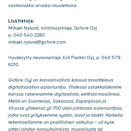
vastaavaksi arvoksi muutettuna.
Lisätietoja:
Mikael Nylund, toimitusjohtaja, Gofore Oyj
p. 040 540 2280
mikael.nylund@gofore.com
Hyväksytty neuvonantaja: Evli Pankki Oyj, p. 040 579
6210
Gofore Oyj on kansainvälistä kasvua tavoitteleva
digitalisaation asiantuntija. Yhdessä asiakkaidemme
kanssa rakennamme digitaalista, eettistä maailmaa.
Meitä on Suomessa, Saksassa, Espanjassa ja
Virossa yhteensä yli 700 alan johtavaa asiantuntijaa,
jotka ovat yrityksemme sydän, aivot ja kädet. Kaikella
tekemisellämme on positiivinen vaikutus – oli kyse
sitten johdon konsultoinnista, muotoilusta tai