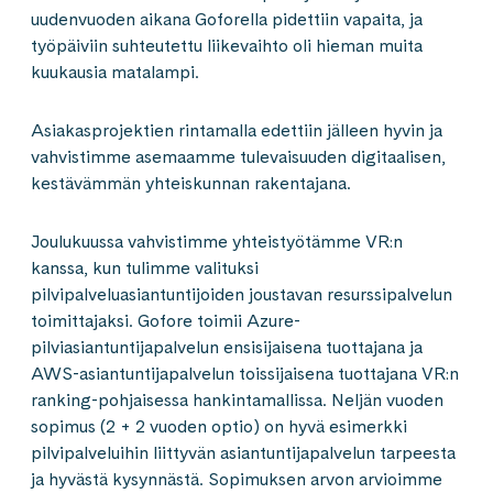
uudenvuoden aikana Goforella pidettiin vapaita, ja
työpäiviin suhteutettu liikevaihto oli hieman muita
kuukausia matalampi.
Asiakasprojektien rintamalla edettiin jälleen hyvin ja
vahvistimme asemaamme tulevaisuuden digitaalisen,
kestävämmän yhteiskunnan rakentajana.
Joulukuussa vahvistimme yhteistyötämme VR:n
kanssa, kun tulimme valituksi
pilvipalveluasiantuntijoiden joustavan resurssipalvelun
toimittajaksi. Gofore toimii Azure-
pilviasiantuntijapalvelun ensisijaisena tuottajana ja
AWS-asiantuntijapalvelun toissijaisena tuottajana VR:n
ranking-pohjaisessa hankintamallissa. Neljän vuoden
sopimus (2 + 2 vuoden optio) on hyvä esimerkki
pilvipalveluihin liittyvän asiantuntijapalvelun tarpeesta
ja hyvästä kysynnästä. Sopimuksen arvon arvioimme