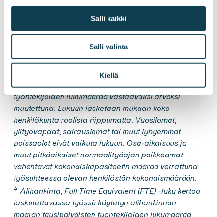
1
Liikevaihto, milj. euroa (liikevaihto vuonna 2019)
Salli kaikki
kertoo kyseisen kuukauden tilintarkastamattoman
liikevaihdon.
2
Salli valinta
Henkilöstömäärä katsauskauden päättyessä.
3
Kokonaiskapasiteetti, Full Time Equivalent (FTE) -
luku kertoo konsernin henkilöstön
Kiellä
kokonaiskapasiteetin määrän täysipäiväisten
työntekijöiden lukumäärää vastaavaksi arvoksi
muutettuna. Lukuun lasketaan mukaan koko
henkilökunta roolista riippumatta. Vuosilomat,
ylityövapaat, sairauslomat tai muut lyhyemmät
poissaolot eivät vaikuta lukuun. Osa-aikaisuus ja
muut pitkäaikaiset normaalityöajan poikkeamat
vähentävät kokonaiskapasiteetin määrää verrattuna
työsuhteessa olevan henkilöstön
kokonaismäärään.
4
Alihankinta, Full Time Equivalent (FTE) -luku kertoo
laskutettavassa työssä käytetyn alihankinnan
määrän täysipäiväisten työntekijöiden lukumäärää