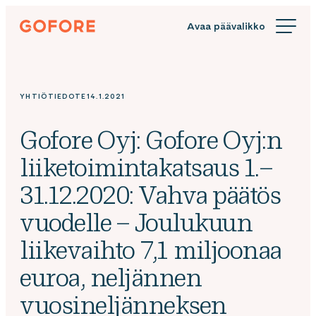
Siirry
Gofore
suoraan
We
sisältöön
offer
expert
knowledge
YHTIÖTIEDOTE
14.1.2021
in
digitalization.
Gofore Oyj: Gofore Oyj:n
liiketoimintakatsaus 1.–
31.12.2020: Vahva päätös
vuodelle – Joulukuun
liikevaihto 7,1 miljoonaa
euroa, neljännen
vuosineljänneksen