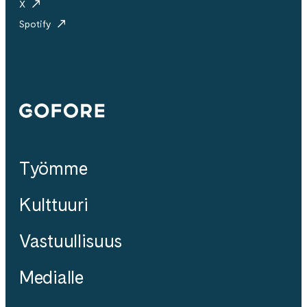
X
Spotify
Gofore
Työmme
Kulttuuri
Vastuullisuus
Medialle