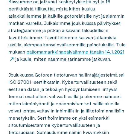
Kasvumme on jatkunut keskeytyksettä nyt jo 16
peräkkäistä tilikautta, mistä kiitos kuuluu
asiakkaillemme ja kaikille goforelaisille nyt ja aiemmin
matkan varrella. Julkaisimme joulukuussa päivitykset
strategiaamme ja pitkän aikavälin taloudellisiin
tavoitteisiimme. Tavoittelemme kasvun jatkamista
uusilla, aiempaa kansainvälisemmillä painotuksilla. Tule
mukaan
pääomamarkkinapäiväämme tänään 14.1.2021
ja kuule, miten näemme tarinamme jatkuvan.
Joulukuussa Goforen tietoturvan hallintajärjestelmä sai
ISO 27001 -sertifikaatin. Kyberturvallisuuteen sekä
eettisen datan ja tekoälyn hyödyntämiseen liittyvät
teemat ovat olleet vahvasti esillä ja olemme nähneet
miten laiminlyönnit ja epäonnistumiset näillä alueilla
voivat johtaa valtaviin inhimillisiin ja liiketoiminnallisiin
menetyksiin. Sertifiointimme on yksi esimerkki
sitoutumisestamme kyberturvallisuuteen ja
tietosuojaan. Suhtaudumme näihin kysymyksiin