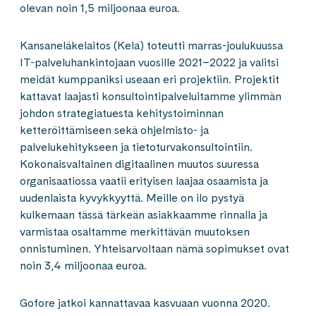
olevan noin 1,5 miljoonaa euroa.
Kansaneläkelaitos (Kela) toteutti marras-joulukuussa
IT-palveluhankintojaan vuosille 2021–2022 ja valitsi
meidät kumppaniksi useaan eri projektiin. Projektit
kattavat laajasti konsultointipalveluitamme ylimmän
johdon strategiatuesta kehitystoiminnan
ketteröittämiseen sekä ohjelmisto- ja
palvelukehitykseen ja tietoturvakonsultointiin.
Kokonaisvaltainen digitaalinen muutos suuressa
organisaatiossa vaatii erityisen laajaa osaamista ja
uudenlaista kyvykkyyttä. Meille on ilo pystyä
kulkemaan tässä tärkeän asiakkaamme rinnalla ja
varmistaa osaltamme merkittävän muutoksen
onnistuminen. Yhteisarvoltaan nämä sopimukset ovat
noin 3,4 miljoonaa euroa.
Gofore jatkoi kannattavaa kasvuaan vuonna 2020.