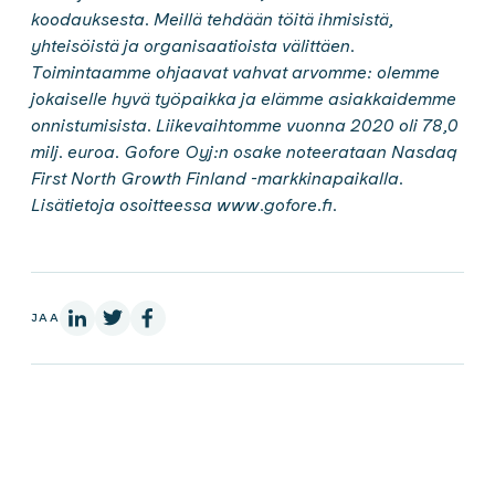
koodauksesta. Meillä tehdään töitä ihmisistä,
yhteisöistä ja organisaatioista välittäen.
Toimintaamme ohjaavat vahvat arvomme: olemme
jokaiselle hyvä työpaikka ja elämme asiakkaidemme
onnistumisista. Liikevaihtomme vuonna 2020 oli
78,0
milj. euroa. Gofore Oyj:n osake noteerataan Nasdaq
First North Growth Finland -markkinapaikalla.
Lisätietoja osoitteessa www.gofore.fi.
LinkedInissä
X:ssä
Facebookissa
JAA