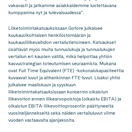
vakavasti ja jatkamme asiakkaidemme luotettavana
kumppanina nyt ja tulevaisuudessa”.
Liiketoimintakatsauksissaan Gofore julkaisee
kuukausikohtaisen henkilöstömäärän ja
kuukausiliikevaihdon vertailutietoineen. Katsaukset
sisältävät myös muita tunnuslukuja ja tunnuslukujen
vertailun eri kausien välillä, mikä helpottaa yhtiön
kasvustrategian toteutumisen seuraamista. Mukana
ovat Full Time Equivalent (FTE) -kokonaiskapasiteettia
kuvaavat luvut ja alihankinnan FTE-luvut. Lisäksi yhtiö
julkaisee maaliskuun ja syyskuun
liiketoimintakatsauksissaan konsernin oikaistun
liikevoiton ennen liikearvopoistoja (oikaistu EBITA) ja
oikaistun EBITA-liikevoittoprosentin päättyneeltä
vuosineljännekseltä sekä näiden vertailuluvut viime
vuoden vastaavalta ajanjaksolta.