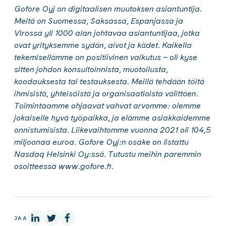
Gofore Oyj on digitaalisen muutoksen asiantuntija.
Meitä on Suomessa, Saksassa, Espanjassa ja
Virossa yli 1000 alan johtavaa asiantuntijaa, jotka
ovat yrityksemme sydän, aivot ja kädet. Kaikella
tekemisellämme on positiivinen vaikutus – oli kyse
sitten johdon konsultoinnista, muotoilusta,
koodauksesta tai testauksesta. Meillä tehdään töitä
ihmisistä, yhteisöistä ja organisaatioista välittäen.
Toimintaamme ohjaavat vahvat arvomme: olemme
jokaiselle hyvä työpaikka, ja elämme asiakkaidemme
onnistumisista. Liikevaihtomme vuonna 2021 oli 104,5
miljoonaa euroa. Gofore Oyj:n osake on listattu
Nasdaq Helsinki Oy:ssä. Tutustu meihin paremmin
osoitteessa www.gofore.fi.
LinkedInissä
X:ssä
Facebookissa
JAA