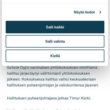
hallituksen päättämiin tarkoituksiin.
Näytä tiedot
Valtuutus on voimassa 30.6.2023 saakka. Valtuutus
kumoaa aikaisemmat käyttämättömät osakeantia ja
Salli kaikki
optio-oikeuksien sekä muiden osakkeisiin oikeuttavien
erityisten oikeuksien antamista koskevat valtuutukset.
Salli valinta
Gofore Oyj:n hallituksen järjestäytymiskokouksen
päätökset
Kiellä
Gofore Oyj:n varsinaisen yhtiökokouksen nimittämä
hallitus järjestäytyi välittömästi yhtiökokouksen
jälkeen. Kokouksessa hallitus valitsi keskuudestaan
hallituksen puheenjohtajan ja valiokuntiensa jäsenet.
Hallituksen puheenjohtajana jatkaa Timur Kärki.