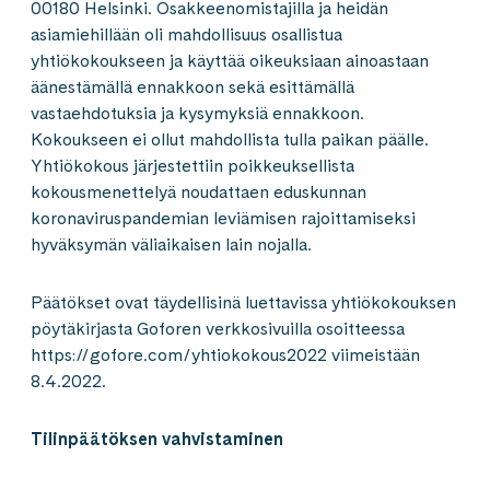
00180 Helsinki. Osakkeenomistajilla ja heidän
asiamiehillään oli mahdollisuus osallistua
yhtiökokoukseen ja käyttää oikeuksiaan ainoastaan
äänestämällä ennakkoon sekä esittämällä
vastaehdotuksia ja kysymyksiä ennakkoon.
Kokoukseen ei ollut mahdollista tulla paikan päälle.
Yhtiökokous järjestettiin poikkeuksellista
kokousmenettelyä noudattaen eduskunnan
koronaviruspandemian leviämisen rajoittamiseksi
hyväksymän väliaikaisen lain nojalla.
Päätökset ovat täydellisinä luettavissa yhtiökokouksen
pöytäkirjasta Goforen verkkosivuilla osoitteessa
https://gofore.com/yhtiokokous2022 viimeistään
8.4.2022.
Tilinpäätöksen vahvistaminen