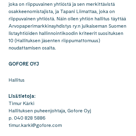
joka on riippuvainen yhtiöstä ja sen merkittävistä
osakkeenomistajista, ja Tapani Liimattaa, joka on
riippuvainen yhtiöstä. Näin ollen yhtiön hallitus täyttää
Arvopaperimarkkinayhdistys ry:n julkaiseman Suomen
listayhtiöiden hallinnointikoodin kriteerit suosituksen
10 (Hallituksen jäsenten riippumattomuus)
noudattamisen osalta.
GOFORE OYJ
Hallitus
Lisätietoja:
Timur Kärki
Hallituksen puheenjohtaja, Gofore Oyj
p. 040 828 5886
timur.karki@gofore.com