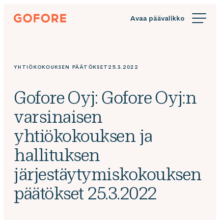
Siirry
Gofore
suoraan
We
sisältöön
offer
expert
knowledge
YHTIÖKOKOUKSEN PÄÄTÖKSET
25.3.2022
in
digitalization.
Gofore Oyj: Gofore Oyj:n
varsinaisen
yhtiökokouksen ja
hallituksen
järjestäytymiskokouksen
päätökset 25.3.2022