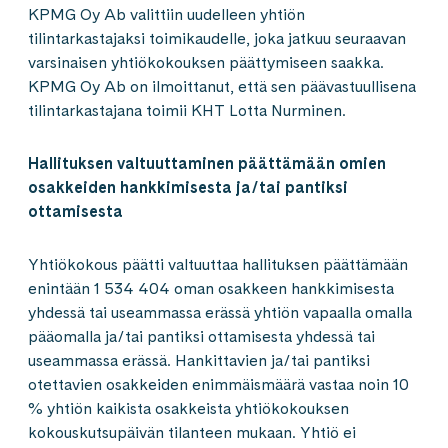
KPMG Oy Ab valittiin uudelleen yhtiön
tilintarkastajaksi toimikaudelle, joka jatkuu seuraavan
varsinaisen yhtiökokouksen päättymiseen saakka.
KPMG Oy Ab on ilmoittanut, että sen päävastuullisena
tilintarkastajana toimii KHT Lotta Nurminen.
Hallituksen valtuuttaminen päättämään omien
osakkeiden hankkimisesta ja/tai pantiksi
ottamisesta
Yhtiökokous päätti valtuuttaa hallituksen päättämään
enintään 1 534 404 oman osakkeen hankkimisesta
yhdessä tai useammassa erässä yhtiön vapaalla omalla
pääomalla ja/tai pantiksi ottamisesta yhdessä tai
useammassa erässä. Hankittavien ja/tai pantiksi
otettavien osakkeiden enimmäismäärä vastaa noin 10
% yhtiön kaikista osakkeista yhtiökokouksen
kokouskutsupäivän tilanteen mukaan. Yhtiö ei