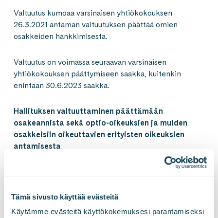
Valtuutus kumoaa varsinaisen yhtiökokouksen
26.3.2021 antaman valtuutuksen päättää omien
osakkeiden hankkimisesta.
Valtuutus on voimassa seuraavan varsinaisen
yhtiökokouksen päättymiseen saakka, kuitenkin
enintään 30.6.2023 saakka.
Hallituksen valtuuttaminen päättämään
osakeannista sekä optio-oikeuksien ja muiden
osakkeisiin oikeuttavien erityisten oikeuksien
antamisesta
Yhtiökokous päätti valtuuttaa hallituksen päättämään
osakeannista sekä osakeyhtiölain 10 luvun 1 §:n
tarkoittamien optioiden ja muiden osakkeisiin
Tämä sivusto käyttää evästeitä
oikeuttavien erityisten oikeuksien antamisesta
Käytämme evästeitä käyttökokemuksesi parantamiseksi 