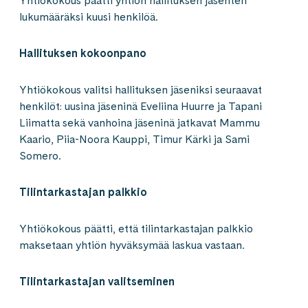
Yhtiökokous päätti yhtiön hallituksen jäsenten
lukumääräksi kuusi henkilöä.
Hallituksen kokoonpano
Yhtiökokous valitsi hallituksen jäseniksi seuraavat
henkilöt: uusina jäseninä Eveliina Huurre ja Tapani
Liimatta sekä vanhoina jäseninä jatkavat Mammu
Kaario, Piia-Noora Kauppi, Timur Kärki ja Sami
Somero.
Tilintarkastajan palkkio
Yhtiökokous päätti, että tilintarkastajan palkkio
maksetaan yhtiön hyväksymää laskua vastaan.
Tilintarkastajan valitseminen