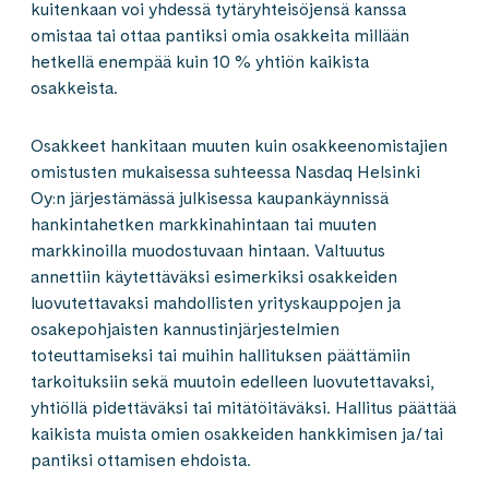
kuitenkaan voi yhdessä tytäryhteisöjensä kanssa
omistaa tai ottaa pantiksi omia osakkeita millään
hetkellä enempää kuin 10 % yhtiön kaikista
osakkeista.
Osakkeet hankitaan muuten kuin osakkeenomistajien
omistusten mukaisessa suhteessa Nasdaq Helsinki
Oy:n järjestämässä julkisessa kaupankäynnissä
hankintahetken markkinahintaan tai muuten
markkinoilla muodostuvaan hintaan. Valtuutus
annettiin käytettäväksi esimerkiksi osakkeiden
luovutettavaksi mahdollisten yrityskauppojen ja
osakepohjaisten kannustinjärjestelmien
toteuttamiseksi tai muihin hallituksen päättämiin
tarkoituksiin sekä muutoin edelleen luovutettavaksi,
yhtiöllä pidettäväksi tai mitätöitäväksi. Hallitus päättää
kaikista muista omien osakkeiden hankkimisen ja/tai
pantiksi ottamisen ehdoista.