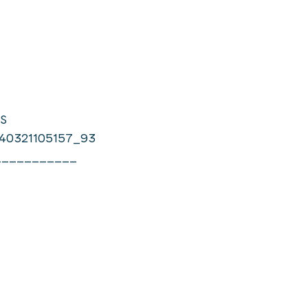
US
40321105157_93
___________