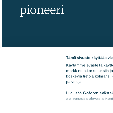
pioneeri
Tämä sivusto käyttää eväs
Käytämme evästeitä käyttö
markkinointitarkoituksiin 
Gofore
koskevia tietoja kolmansill
palveluja.
Lue lisää 
Goforen eväste
alareunassa olevasta ikoni
2026 Gofore Oyj