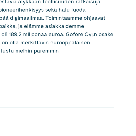
estäviä älykkään teollisuuden ratkaisuja.
ioneerihenkisyys sekä halu luoda
empää digimaailmaa. Toimintaamme ohjaavat
öpaikka, ja elämme asiakkaidemme
oli 189,2 miljoonaa euroa. Gofore Oyj:n osake
e on olla merkittävin eurooppalainen
Tutustu meihin paremmin