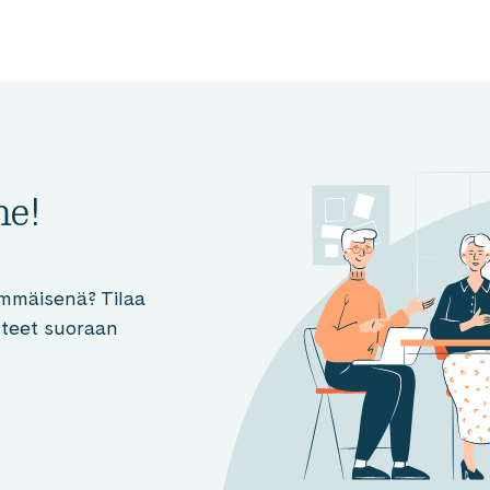
me!
mmäisenä? Tilaa
otteet suoraan