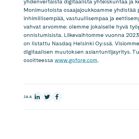
yhdenvertaista digitaalista yhteiskuntaa ja k
Monimuotoista osaajajoukkoamme yhdistää p
inhimillisempää, vastuullisempaa ja eettis
vahvat arvomme: olemme jokaiselle hyvä ty
onnistumisista. Liikevaihtomme vuonna 2023 
on listattu Nasdaq Helsinki Oy:ssä. Visiomm
digitaalisen muutoksen asiantuntijayritys. 
osoitteessa
www.gofore.com
.
LinkedInissä
X:ssä
Facebookissa
JAA