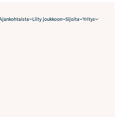
Ajankohtaista
Liity joukkoon
Sijoita
Yritys