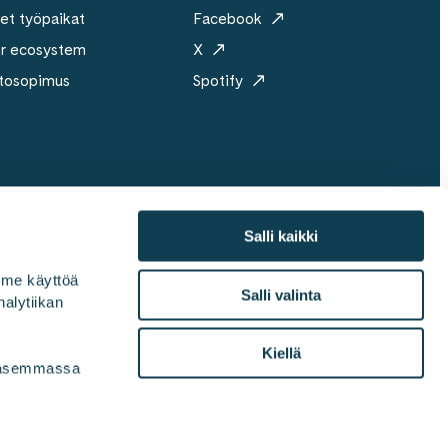
et työpaikat
Facebook
er ecosystem
X
tosopimus
Spotify
Salli kaikki
mme käyttöä 
ri
Vastuullisuus
Medialle
Toimistot
Salli valinta
alytiikan 
Kiellä
vasemmassa 
toturvapolitiikka
ISO 27001 -sertifikaatti
Brandbook