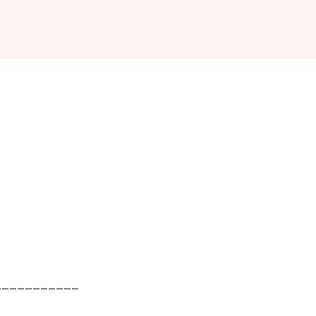
___________