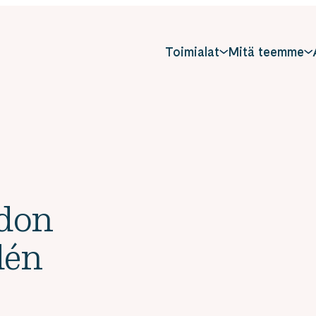
Toimialat
Mitä teemme
hdon
dén