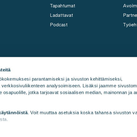
Tapahtumat
Avoim
Ladattavat
Partn
Podcast
Työeh
teitä
kokemuksesi parantamiseksi ja sivuston kehittämiseksi, 
ja verkkosivuliikenteen analysoimiseen. Lisäksi jaamme sivusto
Työmme
Kulttuu
e osapuolille, jotka tarjoavat sosiaalisen median, mainonnan ja an
käytännöistä
. Voit muuttaa asetuksia koska tahansa sivuston 
sta.
Evästeasetukset
Väärinkäytösilmoitukset
Tietosuojaseloste
Tie