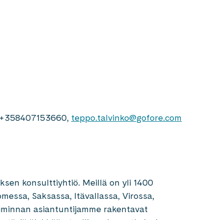
j, +358407153660,
teppo.talvinko@gofore.com
sen konsulttiyhtiö. Meillä on yli 1400
messa, Saksassa, Itävallassa, Virossa,
etoiminnan asiantuntijamme rakentavat