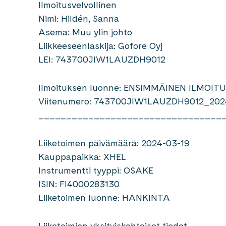
Ilmoitusvelvollinen
Nimi: Hildén, Sanna
Asema: Muu ylin johto
Liikkeeseenlaskija: Gofore Oyj
LEI: 743700JIW1LAUZDH9012
Ilmoituksen luonne: ENSIMMÄINEN ILMOIT
Viitenumero: 743700JIW1LAUZDH9012_202
_________________________________
Liiketoimen päivämäärä: 2024-03-19
Kauppapaikka: XHEL
Instrumentti tyyppi: OSAKE
ISIN: FI4000283130
Liiketoimen luonne: HANKINTA
Liiketoimien yksityiskohtaiset tiedot