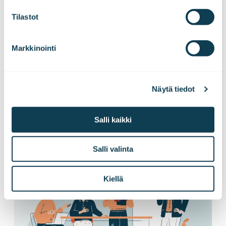
Tilastot
Tilaa tiedotteemme!
Markkinointi
Haluatko kuulla uutisemme ensimmäisenä?
Tilaa pörssitiedotteet ja lehdistötiedotteet
Näytä tiedot
suoraan sähköpostiisi!
Salli kaikki
Tilaa tiedotteet
Salli valinta
Kiellä