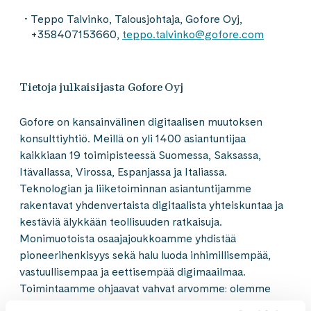
Teppo Talvinko, Talousjohtaja, Gofore Oyj,
+358407153660,
teppo.talvinko@gofore.com
Tietoja julkaisijasta Gofore Oyj
Gofore on kansainvälinen digitaalisen muutoksen
konsulttiyhtiö. Meillä on yli 1400 asiantuntijaa
kaikkiaan 19 toimipisteessä Suomessa, Saksassa,
Itävallassa, Virossa, Espanjassa ja Italiassa.
Teknologian ja liiketoiminnan asiantuntijamme
rakentavat yhdenvertaista digitaalista yhteiskuntaa ja
kestäviä älykkään teollisuuden ratkaisuja.
Monimuotoista osaajajoukkoamme yhdistää
pioneerihenkisyys sekä halu luoda inhimillisempää,
vastuullisempaa ja eettisempää digimaailmaa.
Toimintaamme ohjaavat vahvat arvomme: olemme
jokaiselle hyvä työpaikka, ja elämme asiakkaidemme