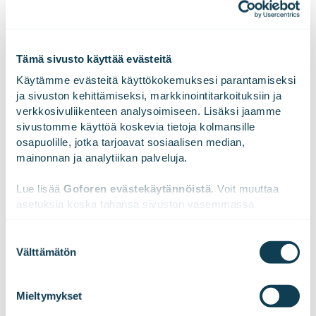
onnistumisista. Liikevaihtomme vuonna 2023 oli 189,2
miljoonaa euroa. Gofore Oyj:n osake on listattu Nasdaq
Helsinki Oy:ssä. Visiomme on olla merkittävin
Tämä sivusto käyttää evästeitä
eurooppalainen digitaalisen muutoksen
asiantuntijayritys. Tutustu meihin paremmin
Käytämme evästeitä käyttökokemuksesi parantamiseksi 
osoitteessa
www.gofore.com
.
ja sivuston kehittämiseksi, markkinointitarkoituksiin ja 
verkkosivuliikenteen analysoimiseen. Lisäksi jaamme 
sivustomme käyttöä koskevia tietoja kolmansille 
osapuolille, jotka tarjoavat sosiaalisen median, 
mainonnan ja analytiikan palveluja.
LinkedInissä
X:ssä
Facebookissa
JAA
Lue lisää 
Goforen evästekäytännöistä
. Voit muuttaa 
asetuksia koska tahansa sivuston vasemmassa 
alareunassa olevasta ikonista.
Suostumuksen
Välttämätön
valinta
We work with
47 third parties
who may receive and
process your information.
Mieltymykset