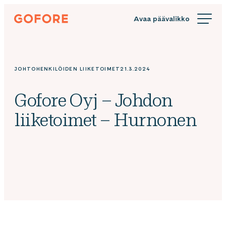
Siirry
Gofore
suoraan
We
sisältöön
offer
expert
knowledge
JOHTOHENKILÖIDEN LIIKETOIMET
21.3.2024
in
digitalization.
Gofore Oyj – Johdon
liiketoimet – Hurnonen