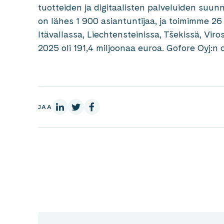
tuotteiden ja digitaalisten palveluiden suunn
on lähes 1 900 asiantuntijaa, ja toimimme 
Itävallassa, Liechtensteinissa, Tšekissä, Vi
2025 oli 191,4 miljoonaa euroa. Gofore Oyj:n 
LinkedInissä
X:ssä
Facebookissa
JAA