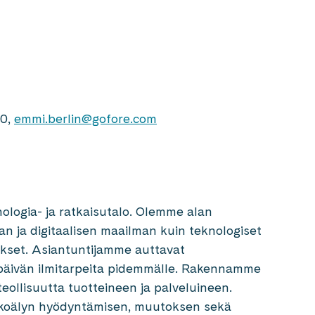
60,
emmi.berlin@gofore.com
ologia- ja ratkaisutalo. Olemme alan
van ja digitaalisen maailman kuin teknologiset
kset. Asiantuntijamme auttavat
äivän ilmitarpeita pidemmälle. Rakennamme
teollisuutta tuotteineen ja palveluineen.
ekoälyn hyödyntämisen, muutoksen sekä