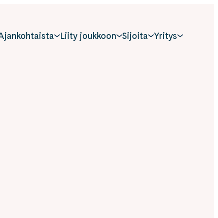
Ajankohtaista
Liity joukkoon
Sijoita
Yritys