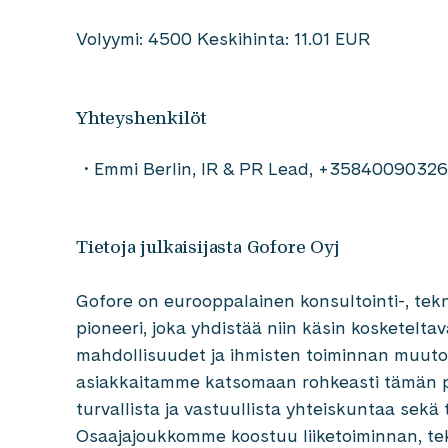
Volyymi: 4500 Keskihinta: 11.01 EUR
Yhteyshenkilöt
Emmi Berlin, IR & PR Lead, +3584009032
Tietoja julkaisijasta Gofore Oyj
Gofore on eurooppalainen konsultointi-, tekn
pioneeri, joka yhdistää niin käsin kosketelta
mahdollisuudet ja ihmisten toiminnan muuto
asiakkaitamme katsomaan rohkeasti tämän p
turvallista ja vastuullista yhteiskuntaa sekä 
Osaajajoukkomme koostuu liiketoiminnan, t