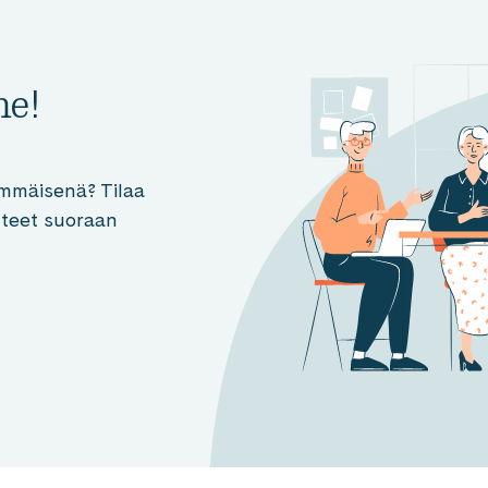
me!
mmäisenä? Tilaa
otteet suoraan