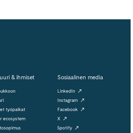
uuri & ihmiset
Sosiaalinen media
joukkoon
LinkedIn
ri
Instagram
et työpaikat
Facebook
er ecosystem
X
tosopimus
Spotify