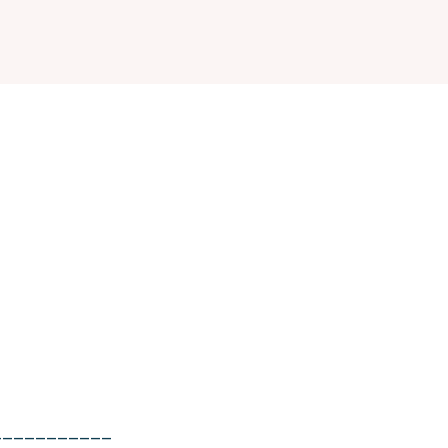
___________