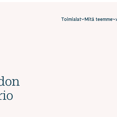
Toimialat
Mitä teemme
hdon
rio