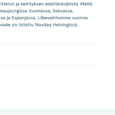
ittelun ja kehityksen edelläkävijöistä. Meitä
26 kaupungissa Suomessa, Saksassa,
rossa ja Espanjassa. Liikevaihtomme vuonna
osake on listattu Nasdaq Helsingissä.