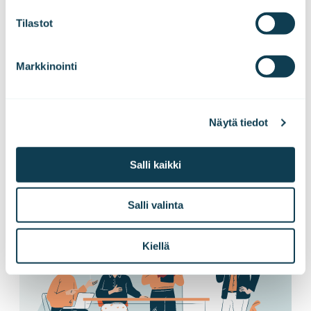
Tilastot
Tilaa tiedotteemme!
Markkinointi
Haluatko kuulla uutisemme ensimmäisenä?
Tilaa pörssitiedotteet ja lehdistötiedotteet
Näytä tiedot
suoraan sähköpostiisi!
Salli kaikki
Tilaa tiedotteet
Salli valinta
Kiellä