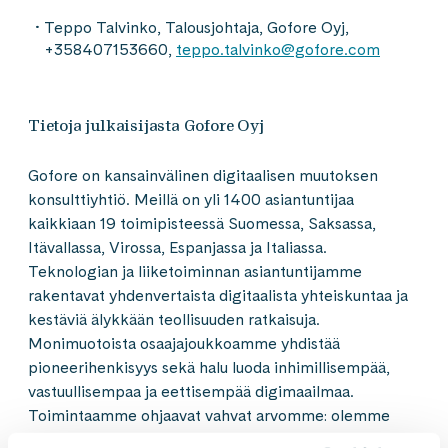
Teppo Talvinko, Talousjohtaja, Gofore Oyj,
+358407153660,
teppo.talvinko@gofore.com
Tietoja julkaisijasta Gofore Oyj
Gofore on kansainvälinen digitaalisen muutoksen
konsulttiyhtiö. Meillä on yli 1400 asiantuntijaa
kaikkiaan 19 toimipisteessä Suomessa, Saksassa,
Itävallassa, Virossa, Espanjassa ja Italiassa.
Teknologian ja liiketoiminnan asiantuntijamme
rakentavat yhdenvertaista digitaalista yhteiskuntaa ja
kestäviä älykkään teollisuuden ratkaisuja.
Monimuotoista osaajajoukkoamme yhdistää
pioneerihenkisyys sekä halu luoda inhimillisempää,
vastuullisempaa ja eettisempää digimaailmaa.
Toimintaamme ohjaavat vahvat arvomme: olemme
jokaiselle hyvä työpaikka, ja elämme asiakkaidemme