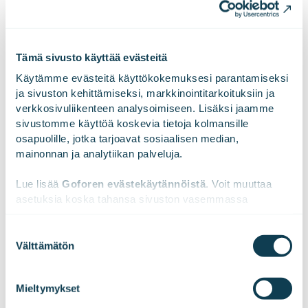
onnistumisista. Liikevaihtomme vuonna 2023 oli 189,2
miljoonaa euroa. Gofore Oyj:n osake on listattu Nasdaq
Helsinki Oy:ssä. Visiomme on olla merkittävin
Tämä sivusto käyttää evästeitä
eurooppalainen digitaalisen muutoksen
asiantuntijayritys. Tutustu meihin paremmin
Käytämme evästeitä käyttökokemuksesi parantamiseksi 
osoitteessa
www.gofore.com
.
ja sivuston kehittämiseksi, markkinointitarkoituksiin ja 
verkkosivuliikenteen analysoimiseen. Lisäksi jaamme 
sivustomme käyttöä koskevia tietoja kolmansille 
osapuolille, jotka tarjoavat sosiaalisen median, 
mainonnan ja analytiikan palveluja.
LinkedInissä
Facebookissa
JAA
Lue lisää 
Goforen evästekäytännöistä
. Voit muuttaa 
asetuksia koska tahansa sivuston vasemmassa 
alareunassa olevasta ikonista.
Suostumuksen
Välttämätön
valinta
We work with
47 third parties
who may receive and
process your information.
Mieltymykset