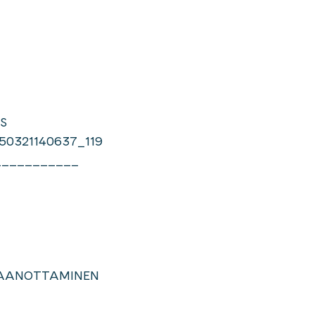
US
50321140637_119
___________
STAANOTTAMINEN