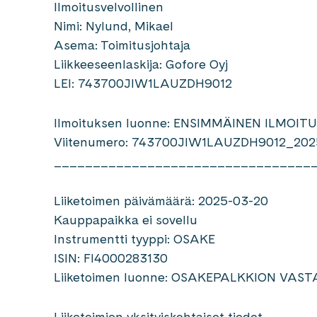
Ilmoitusvelvollinen
Nimi: Nylund, Mikael
Asema: Toimitusjohtaja
Liikkeeseenlaskija: Gofore Oyj
LEI: 743700JIW1LAUZDH9012
Ilmoituksen luonne: ENSIMMÄINEN ILMOIT
Viitenumero: 743700JIW1LAUZDH9012_202
_________________________________
Liiketoimen päivämäärä: 2025-03-20
Kauppapaikka ei sovellu
Instrumentti tyyppi: OSAKE
ISIN: FI4000283130
Liiketoimen luonne: OSAKEPALKKION VA
Liiketoimien yksityiskohtaiset tiedot