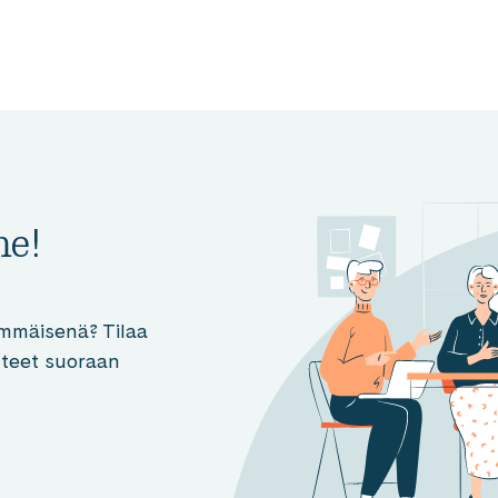
me!
mmäisenä? Tilaa
otteet suoraan