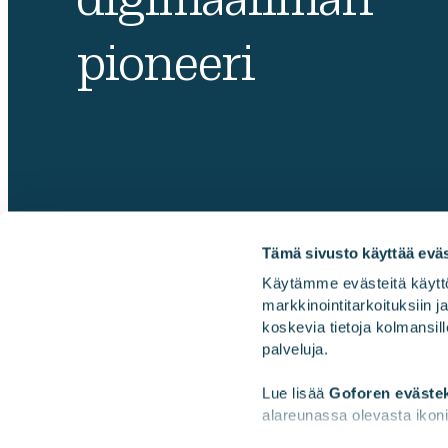
pioneeri
Tämä sivusto käyttää eväs
Käytämme evästeitä käyttö
markkinointitarkoituksiin 
Gofore
koskevia tietoja kolmansill
palveluja.
Lue lisää 
Goforen eväste
alareunassa olevasta ikoni