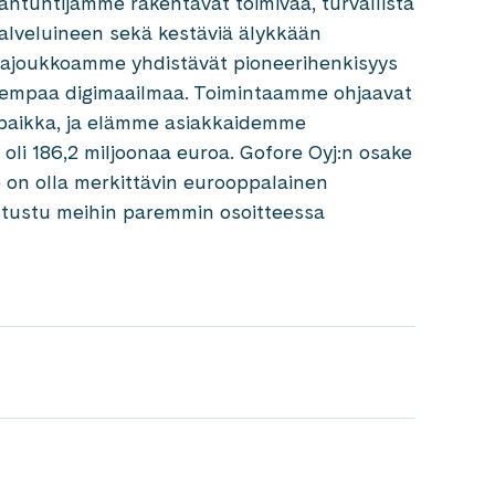
iantuntijamme rakentavat toimivaa, turvallista
palveluineen sekä kestäviä älykkään
ajajoukkoamme yhdistävät pioneerihenkisyys
lisempaa digimaailmaa. Toimintaamme ohjaavat
öpaikka, ja elämme asiakkaidemme
oli 186,2 miljoonaa euroa. Gofore Oyj:n osake
e on olla merkittävin eurooppalainen
Tutustu meihin paremmin osoitteessa