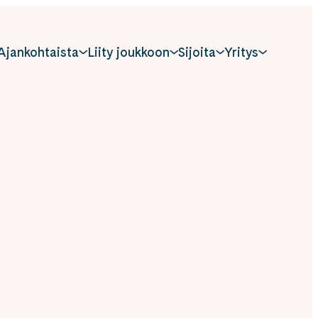
Ajankohtaista
Liity joukkoon
Sijoita
Yritys