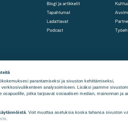
Blogi ja artikkelit
Kulttuu
Tapahtumat
Avoim
Ladattavat
Partn
Podcast
Työeh
teitä
kokemuksesi parantamiseksi ja sivuston kehittämiseksi, 
ja verkkosivuliikenteen analysoimiseen. Lisäksi jaamme sivusto
Työmme
Kulttuu
e osapuolille, jotka tarjoavat sosiaalisen median, mainonnan ja an
käytännöistä
. Voit muuttaa asetuksia koska tahansa sivuston 
sta.