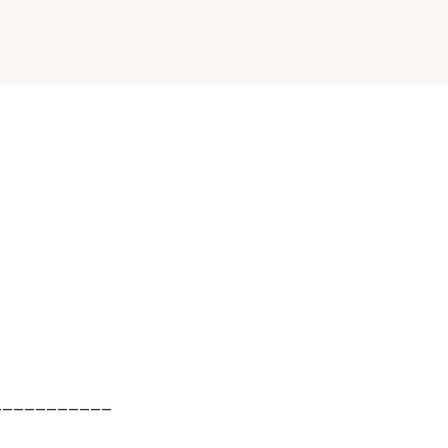
___________