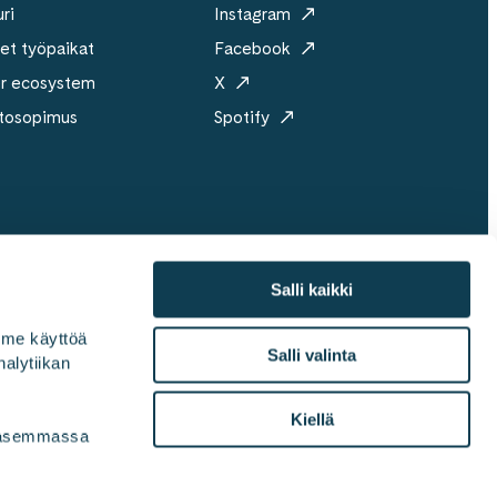
ri
Instagram
et työpaikat
Facebook
er ecosystem
X
tosopimus
Spotify
Salli kaikki
mme käyttöä 
ri
Vastuullisuus
Medialle
Toimistot
Salli valinta
alytiikan 
Kiellä
vasemmassa 