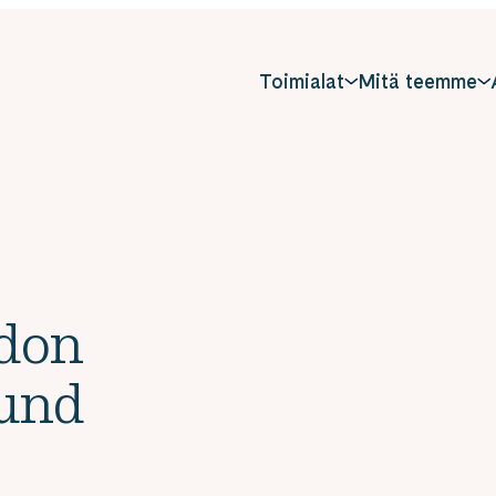
Toimialat
Mitä teemme
hdon
lund