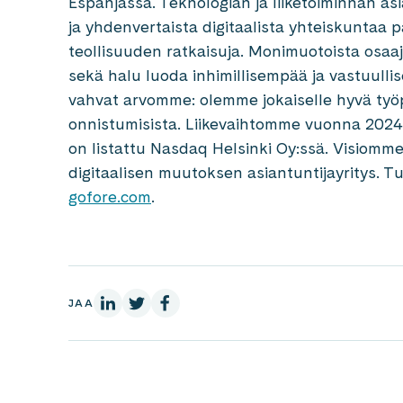
Espanjassa. Teknologian ja liiketoiminnan as
ja yhdenvertaista digitaalista yhteiskuntaa 
teollisuuden ratkaisuja. Monimuotoista osa
sekä halu luoda inhimillisempää ja vastuul
vahvat arvomme: olemme jokaiselle hyvä ty
onnistumisista. Liikevaihtomme vuonna 2024 
on listattu Nasdaq Helsinki Oy:ssä. Visiomm
digitaalisen muutoksen asiantuntijayritys. 
gofore.com
.
LinkedInissä
X:ssä
Facebookissa
JAA