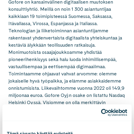
Gofore on kansainvälinen digitaalisen muutoksen
konsulttiyhtiö. Meillä on noin 1 300 asiantuntijaa
kaikkiaan 19 toimipisteessä Suomessa, Saksassa,
Itävallassa, Virossa, Espanjassa ja Italiassa.
Teknologian ja liiketoiminnan asiantuntijamme
rakentavat yhdenvertaista digitaalista yhteiskuntaa ja
kestäviä älykkään teollisuuden ratkaisuja.
Monimuotoista osaajajoukkoamme yhdistää
pioneerihenkisyys sekä halu luoda inhimillisempää,
vastuullisempaa ja eettisempää digimaailmaa.
Toimintaamme ohjaavat vahvat arvomme: olemme
jokaiselle hyvä työpaikka, ja elämme asiakkaidemme
onnistumisista. Liikevaihtomme vuonna 2022 oli 149,9
miljoonaa euroa. Gofore Oyj:n osake on listattu Nasdaq
Helsinki Oy:ssä. Visiomme on olla merkittävin
eurooppalainen digitaalisen muutoksen
asiantuntijayritys. Tutustu meihin paremmin
osoitteessa
www.gofore.com
.
Tämä sivusto käyttää evästeitä