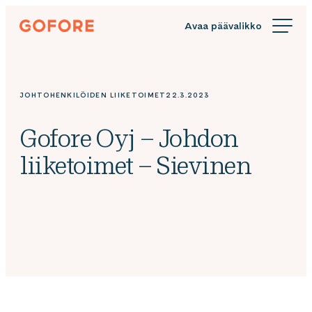
Siirry
Gofore
suoraan
We
sisältöön
offer
expert
knowledge
JOHTOHENKILÖIDEN LIIKETOIMET
22.3.2023
in
digitalization.
Gofore Oyj – Johdon
liiketoimet – Sievinen