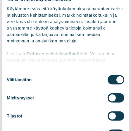
Käytämme evästeitä käyttökokemuksesi parantamiseksi 
ja sivuston kehittämiseksi, markkinointitarkoituksiin ja 
LinkedInissä
X:ssä
Facebookissa
JAA
verkkosivuliikenteen analysoimiseen. Lisäksi jaamme 
sivustomme käyttöä koskevia tietoja kolmansille 
osapuolille, jotka tarjoavat sosiaalisen median, 
mainonnan ja analytiikan palveluja.
Lue lisää 
Goforen evästekäytännöistä
. Voit muuttaa 
asetuksia koska tahansa sivuston vasemmassa 
alareunassa olevasta ikonista.
Suostumuksen
Välttämätön
valinta
We work with
47 third parties
who may receive and
process your information.
Tilaa tiedotteemme!
Mieltymykset
Tilastot
Haluatko kuulla uutisemme ensimmäisenä?
Tilaa pörssitiedotteet ja lehdistötiedotteet