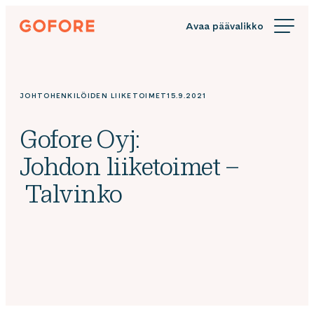
Siirry
Gofore
suoraan
We
sisältöön
offer
expert
knowledge
JOHTOHENKILÖIDEN LIIKETOIMET
15.9.2021
in
digitalization.
Gofore Oyj:
Johdon liiketoimet –
Talvinko