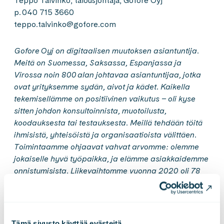
Teppo Talvinko, talousjohtaja, Gofore Oyj
p. 040 715 3660
teppo.talvinko@gofore.com
Gofore
Oyj on digitaalisen muutoksen asiantuntija.
Meitä on Suomessa, Saksassa, Espanjassa ja
Virossa noin 800 alan johtavaa asiantuntijaa, jotka
ovat yrityksemme sydän, aivot ja kädet. Kaikella
tekemisellämme on positiivinen vaikutus – oli kyse
sitten johdon konsultoinnista, muotoilusta,
koodauksesta tai testauksesta. Meillä tehdään töitä
ihmisistä, yhteisöistä ja organisaatioista välittäen.
Toimintaamme ohjaavat vahvat arvomme: olemme
jokaiselle hyvä työpaikka, ja elämme asiakkaidemme
onnistumisista. Liikevaihtomme vuonna 2020 oli 78
miljoonaa euroa.
Gofore
Oyj:n osake on
listattu Nasdaq Helsinki Oy:ssä.
Tutustu
meihin
paremmin
osoitteessa
www.gofore.fi
.
Tämä sivusto käyttää evästeitä