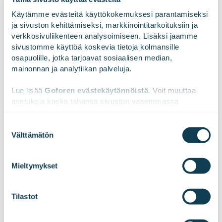
Käytämme evästeitä käyttökokemuksesi parantamiseksi 
ja sivuston kehittämiseksi, markkinointitarkoituksiin ja 
LinkedInissä
X:ssä
Facebookissa
JAA
verkkosivuliikenteen analysoimiseen. Lisäksi jaamme 
sivustomme käyttöä koskevia tietoja kolmansille 
osapuolille, jotka tarjoavat sosiaalisen median, 
mainonnan ja analytiikan palveluja.
Lue lisää 
Goforen evästekäytännöistä
. Voit muuttaa 
asetuksia koska tahansa sivuston vasemmassa 
alareunassa olevasta ikonista.
Suostumuksen
Välttämätön
valinta
We work with
47 third parties
who may receive and
process your information.
Tilaa tiedotteemme!
Mieltymykset
Tilastot
Haluatko kuulla uutisemme ensimmäisenä?
Tilaa pörssitiedotteet ja lehdistötiedotteet