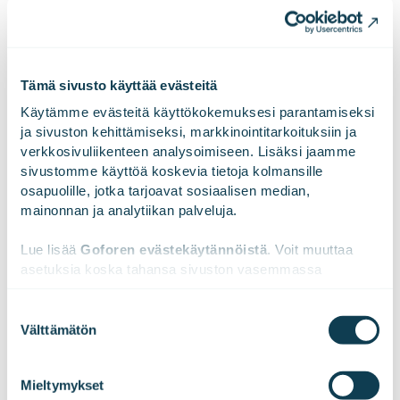
jokaiselle hyvä työpaikka, ja elämme asiakkaidemme
onnistumisista. Liikevaihtomme vuonna 2023 oli 189,2
miljoonaa euroa. Gofore Oyj:n osake on listattu Nasdaq
Helsinki Oy:ssä. Visiomme on olla merkittävin
Tämä sivusto käyttää evästeitä
eurooppalainen digitaalisen muutoksen
Käytämme evästeitä käyttökokemuksesi parantamiseksi 
asiantuntijayritys. Tutustu meihin paremmin
ja sivuston kehittämiseksi, markkinointitarkoituksiin ja 
osoitteessa
www.gofore.com
.
verkkosivuliikenteen analysoimiseen. Lisäksi jaamme 
sivustomme käyttöä koskevia tietoja kolmansille 
osapuolille, jotka tarjoavat sosiaalisen median, 
mainonnan ja analytiikan palveluja.
LinkedInissä
X:ssä
Facebookissa
JAA
Lue lisää 
Goforen evästekäytännöistä
. Voit muuttaa 
asetuksia koska tahansa sivuston vasemmassa 
alareunassa olevasta ikonista.
Suostumuksen
Välttämätön
valinta
We work with
47 third parties
who may receive and
process your information.
Mieltymykset