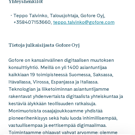
Yhteyshenkilöt
Teppo Talvinko, Talousjohtaja, Gofore Oyj,
+358407153660,
teppo.talvinko@gofore.com
Tietoja julkaisijasta Gofore Oyj
Gofore on kansainvälinen digitaalisen muutoksen
konsulttiyhtiö. Meillä on yli 1400 asiantuntijaa
kaikkiaan 19 toimipisteessä Suomessa, Saksassa,
Itävallassa, Virossa, Espanjassa ja Italiassa.
Teknologian ja liiketoiminnan asiantuntijamme
rakentavat yhdenvertaista digitaalista yhteiskuntaa ja
kestäviä älykkään teollisuuden ratkaisuja.
Monimuotoista osaajajoukkoamme yhdistää
pioneerihenkisyys sekä halu luoda inhimillisempää,
vastuullisempaa ja eettisempää digimaailmaa.
Toimintaamme ohjaavat vahvat arvomme: olemme