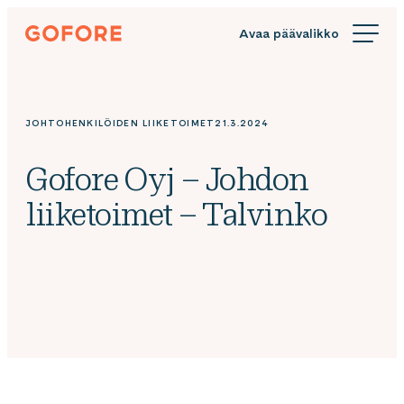
Siirry
Gofore
suoraan
We
sisältöön
offer
expert
knowledge
JOHTOHENKILÖIDEN LIIKETOIMET
21.3.2024
in
digitalization.
Gofore Oyj – Johdon
liiketoimet – Talvinko