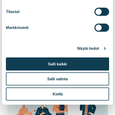
Tilastot
Tilaa tiedotteemme!
Markkinointi
Haluatko kuulla uutisemme ensimmäisenä?
Näytä tiedot
Tilaa pörssitiedotteet ja lehdistötiedotteet
suoraan sähköpostiisi!
Salli kaikki
Tilaa tiedotteet
Salli valinta
Kiellä