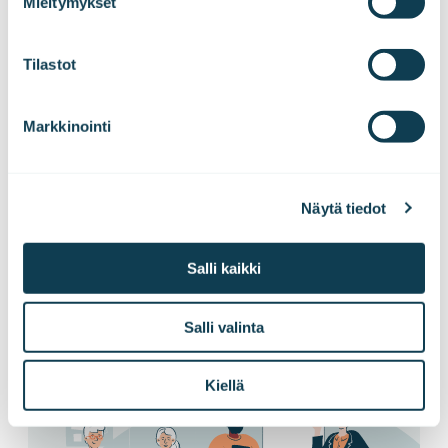
Mieltymykset
Tilastot
Tilaa tiedotteemme!
Markkinointi
Haluatko kuulla uutisemme ensimmäisenä?
Näytä tiedot
Tilaa pörssitiedotteet ja lehdistötiedotteet
suoraan sähköpostiisi!
Salli kaikki
Salli valinta
Tilaa tiedotteet
Kiellä