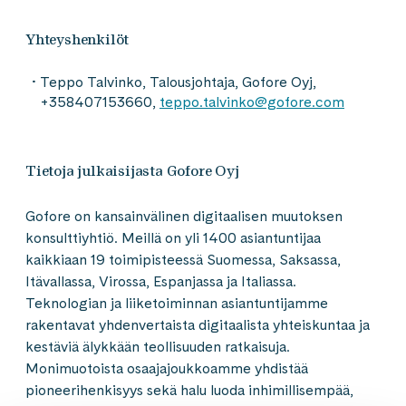
Yhteyshenkilöt
Teppo Talvinko, Talousjohtaja, Gofore Oyj,
+358407153660,
teppo.talvinko@gofore.com
Tietoja julkaisijasta Gofore Oyj
Gofore on kansainvälinen digitaalisen muutoksen
konsulttiyhtiö. Meillä on yli 1400 asiantuntijaa
kaikkiaan 19 toimipisteessä Suomessa, Saksassa,
Itävallassa, Virossa, Espanjassa ja Italiassa.
Teknologian ja liiketoiminnan asiantuntijamme
rakentavat yhdenvertaista digitaalista yhteiskuntaa ja
kestäviä älykkään teollisuuden ratkaisuja.
Monimuotoista osaajajoukkoamme yhdistää
pioneerihenkisyys sekä halu luoda inhimillisempää,