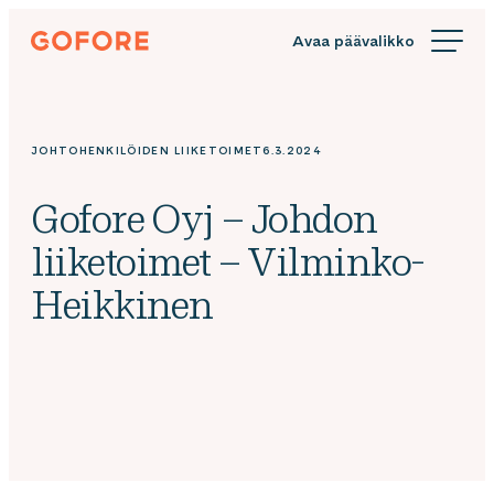
Siirry
Gofore
suoraan
We
sisältöön
offer
expert
knowledge
JOHTOHENKILÖIDEN LIIKETOIMET
6.3.2024
in
digitalization.
Gofore Oyj – Johdon
liiketoimet – Vilminko-
Heikkinen