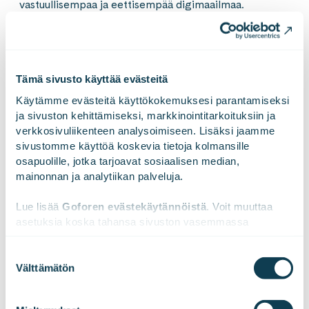
vastuullisempaa ja eettisempää digimaailmaa.
Toimintaamme ohjaavat vahvat arvomme: olemme
jokaiselle hyvä työpaikka, ja elämme asiakkaidemme
onnistumisista. Liikevaihtomme vuonna 2023 oli 189,2
miljoonaa euroa. Gofore Oyj:n osake on listattu Nasdaq
Tämä sivusto käyttää evästeitä
Helsinki Oy:ssä. Visiomme on olla merkittävin
Käytämme evästeitä käyttökokemuksesi parantamiseksi 
eurooppalainen digitaalisen muutoksen
ja sivuston kehittämiseksi, markkinointitarkoituksiin ja 
asiantuntijayritys. Tutustu meihin paremmin
verkkosivuliikenteen analysoimiseen. Lisäksi jaamme 
osoitteessa
www.gofore.com
.
sivustomme käyttöä koskevia tietoja kolmansille 
osapuolille, jotka tarjoavat sosiaalisen median, 
mainonnan ja analytiikan palveluja.
LinkedInissä
X:ssä
Facebookissa
Lue lisää 
Goforen evästekäytännöistä
. Voit muuttaa 
JAA
asetuksia koska tahansa sivuston vasemmassa 
alareunassa olevasta ikonista.
Suostumuksen
Välttämätön
valinta
We work with
47 third parties
who may receive and
process your information.