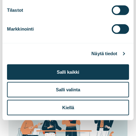
Tilastot
Tilaa tiedotteemme!
Markkinointi
Haluatko kuulla uutisemme ensimmäisenä?
Tilaa pörssitiedotteet ja lehdistötiedotteet
Näytä tiedot
suoraan sähköpostiisi!
Salli kaikki
Tilaa tiedotteet
Salli valinta
Kiellä