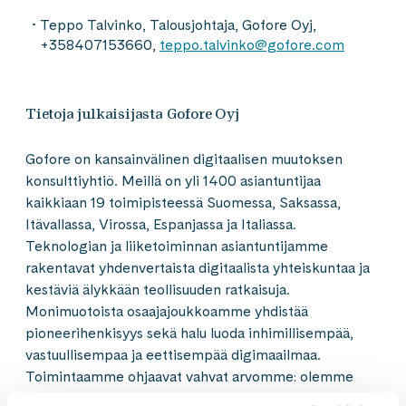
Teppo Talvinko, Talousjohtaja, Gofore Oyj,
+358407153660,
teppo.talvinko@gofore.com
Tietoja julkaisijasta Gofore Oyj
Gofore on kansainvälinen digitaalisen muutoksen
konsulttiyhtiö. Meillä on yli 1400 asiantuntijaa
kaikkiaan 19 toimipisteessä Suomessa, Saksassa,
Itävallassa, Virossa, Espanjassa ja Italiassa.
Teknologian ja liiketoiminnan asiantuntijamme
rakentavat yhdenvertaista digitaalista yhteiskuntaa ja
kestäviä älykkään teollisuuden ratkaisuja.
Monimuotoista osaajajoukkoamme yhdistää
pioneerihenkisyys sekä halu luoda inhimillisempää,
vastuullisempaa ja eettisempää digimaailmaa.
Toimintaamme ohjaavat vahvat arvomme: olemme
jokaiselle hyvä työpaikka, ja elämme asiakkaidemme