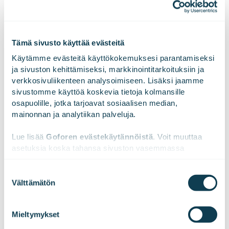
onnistumisista. Liikevaihtomme vuonna 2023 oli 189,2
miljoonaa euroa. Gofore Oyj:n osake on listattu Nasdaq
Helsinki Oy:ssä. Visiomme on olla merkittävin
Tämä sivusto käyttää evästeitä
eurooppalainen digitaalisen muutoksen
asiantuntijayritys. Tutustu meihin paremmin
Käytämme evästeitä käyttökokemuksesi parantamiseksi 
osoitteessa
www.gofore.com
.
ja sivuston kehittämiseksi, markkinointitarkoituksiin ja 
verkkosivuliikenteen analysoimiseen. Lisäksi jaamme 
sivustomme käyttöä koskevia tietoja kolmansille 
osapuolille, jotka tarjoavat sosiaalisen median, 
mainonnan ja analytiikan palveluja.
LinkedInissä
X:ssä
Facebookissa
JAA
Lue lisää 
Goforen evästekäytännöistä
. Voit muuttaa 
asetuksia koska tahansa sivuston vasemmassa 
alareunassa olevasta ikonista.
Suostumuksen
Välttämätön
valinta
We work with
47 third parties
who may receive and
process your information.
Mieltymykset