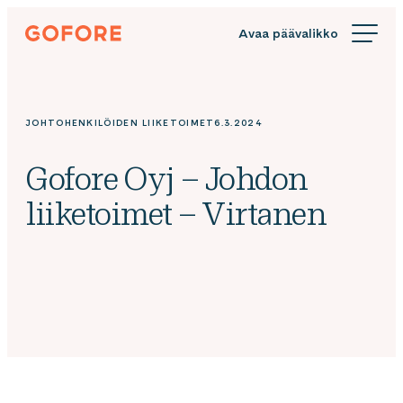
Siirry
Gofore
suoraan
We
sisältöön
offer
expert
knowledge
JOHTOHENKILÖIDEN LIIKETOIMET
6.3.2024
in
digitalization.
Gofore Oyj – Johdon
liiketoimet – Virtanen