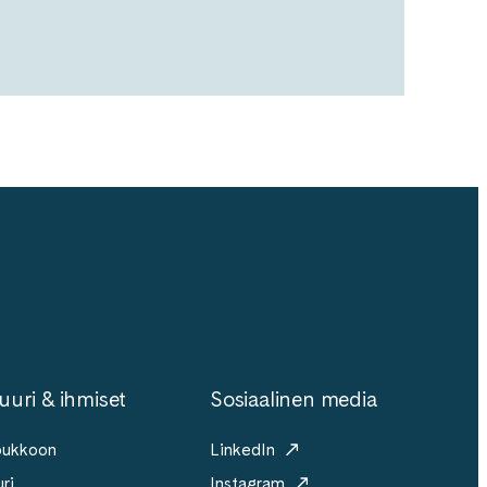
uuri & ihmiset
Sosiaalinen media
joukkoon
LinkedIn
ri
Instagram