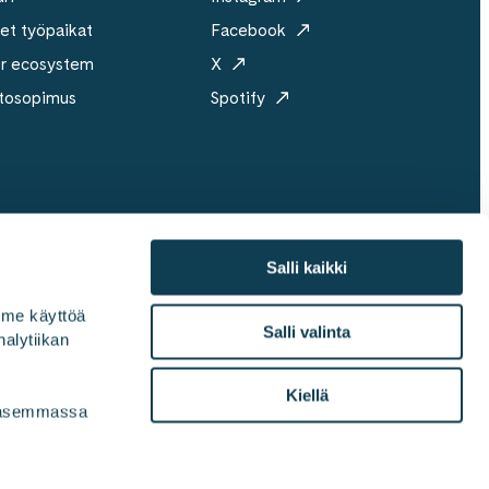
et työpaikat
Facebook
er ecosystem
X
tosopimus
Spotify
Salli kaikki
mme käyttöä 
ri
Vastuullisuus
Medialle
Toimistot
Salli valinta
alytiikan 
Kiellä
vasemmassa 