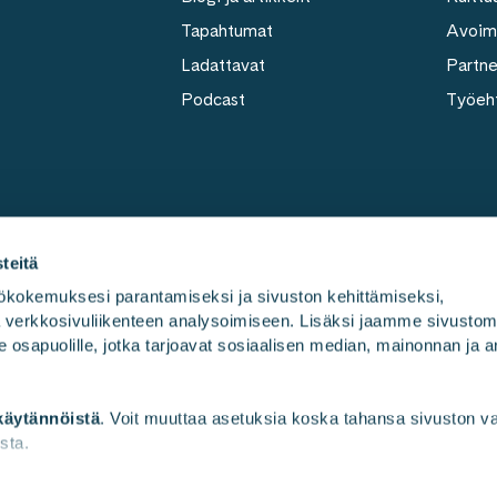
Tapahtumat
Avoim
Ladattavat
Partn
Podcast
Työeh
teitä
kokemuksesi parantamiseksi ja sivuston kehittämiseksi, 
ja verkkosivuliikenteen analysoimiseen. Lisäksi jaamme sivusto
Työmme
Kulttuu
e osapuolille, jotka tarjoavat sosiaalisen median, mainonnan ja an
käytännöistä
. Voit muuttaa asetuksia koska tahansa sivuston 
sta.