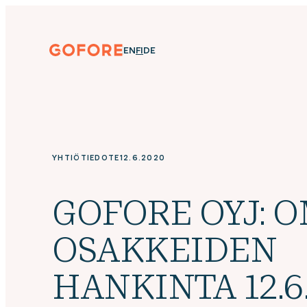
Siirry
suoraan
sisältöön
Gofore
ENGLISH
SUOMI
DEUTSCH
EN
FI
DE
We
offer
expert
knowledge
in
digitalization.
YHTIÖTIEDOTE
12.6.2020
GOFORE OYJ: 
OSAKKEIDEN
HANKINTA 12.6