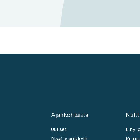
Ajankohtaista
Kultt
Uutiset
Liity 
Blogi ja artikkelit
Kulttuu