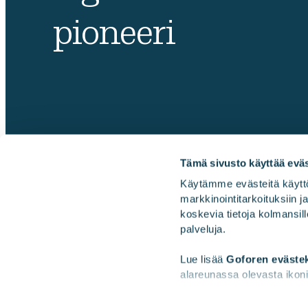
pioneeri
Tämä sivusto käyttää eväs
Käytämme evästeitä käyttö
markkinointitarkoituksiin 
Gofore
koskevia tietoja kolmansill
palveluja.
Lue lisää 
Goforen eväste
alareunassa olevasta ikoni