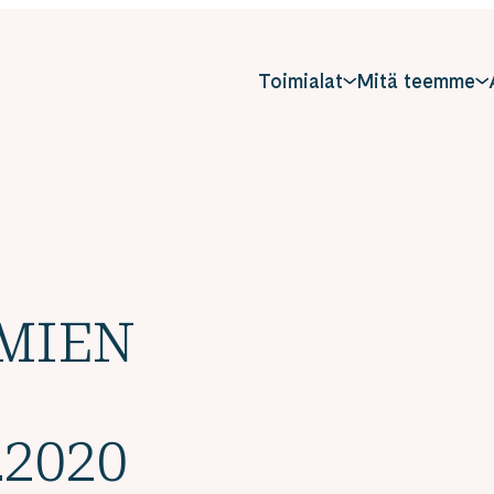
Toimialat
Mitä teemme
OMIEN
.2020