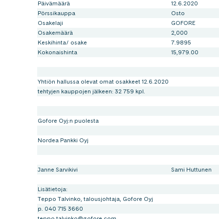
Päivämäärä
12.6.2020
Pörssikauppa
Osto
Osakelaji
GOFORE
Osakemäärä
2,000
Keskihinta/ osake
7.9895
Kokonaishinta
15,979.00
Yhtiön hallussa olevat omat osakkeet 12.6.2020
tehtyjen kauppojen jälkeen: 32 759 kpl.
Gofore Oyj:n puolesta
Nordea Pankki Oyj
Janne Sarvikivi
Sami Huttunen
Lisätietoja:
Teppo Talvinko, talousjohtaja, Gofore Oyj
p. 040 715 3660
teppo.talvinko@gofore.com