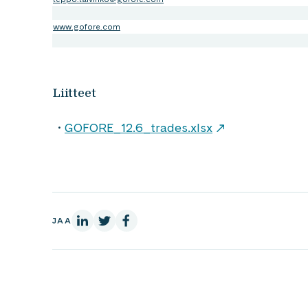
www.gofore.com
Liitteet
GOFORE_12.6_trades.xlsx
LinkedInissä
X:ssä
Facebookissa
JAA