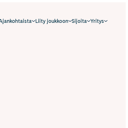
Ajankohtaista
Liity joukkoon
Sijoita
Yritys