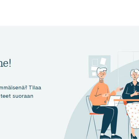
me!
mmäisenä? Tilaa
otteet suoraan