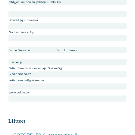
tehtyjen kauppojen jälkeen: 8 584 kpl.
Gofore Oyj:n puolesta
Nordea Pankki Oyj
Janne Sarvikivi
Sami Huttunen
Lisätietoja:
Petteri Venola, talousjohtaja, Gofore Oyj
p. 040 080 5487
petteri.venola@gofore.com
www.gofore.com
Liitteet