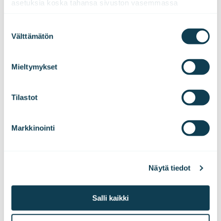
asetuksia koska tahansa sivuston vasemmassa 
Haluatko kuulla uutisemme ensimmäisenä?
alareunassa olevasta ikonista.
Tilaa pörssitiedotteet ja lehdistötiedotteet
Suostumuksen
suoraan sähköpostiisi!
Välttämätön
valinta
We work with
47 third parties
who may receive and
process your information.
Mieltymykset
Tilaa tiedotteet
Tilastot
Markkinointi
Näytä tiedot
Salli kaikki