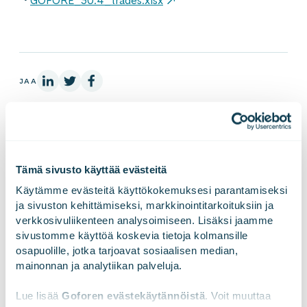
GOFORE_30.4_trades.xlsx
LinkedInissä
X:ssä
Facebookissa
JAA
Tämä sivusto käyttää evästeitä
Käytämme evästeitä käyttökokemuksesi parantamiseksi 
ja sivuston kehittämiseksi, markkinointitarkoituksiin ja 
verkkosivuliikenteen analysoimiseen. Lisäksi jaamme 
sivustomme käyttöä koskevia tietoja kolmansille 
osapuolille, jotka tarjoavat sosiaalisen median, 
Tilaa tiedotteemme!
mainonnan ja analytiikan palveluja.
Lue lisää 
Goforen evästekäytännöistä
. Voit muuttaa 