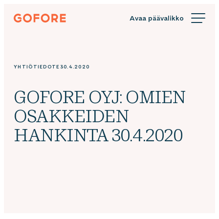
Siirry
Gofore
suoraan
We
sisältöön
offer
expert
knowledge
YHTIÖTIEDOTE
30.4.2020
in
digitalization.
GOFORE OYJ: OMIEN
OSAKKEIDEN
HANKINTA 30.4.2020