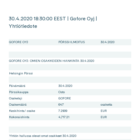
30.4.2020 18:30:00 EEST | Gofore Oyj |
Yhtiötiedote
GOFORE OYJ
PÖRSSI-ILMOITUS
30.4.2020
GOFORE OYJ: OMIEN OSAKKEIDEN HANKINTA 30.4.2020
Helsingin Pörssi
Päivämäärä
30.4.2020
Pörssikauppa
Osto
Osakelaji
GOFORE
Osakemäärä
647
osaketta
Keskihinta/ osake
7.2909
EUR
Kokonaishinta
4,717.21
EUR
Yhtiön hallussa olevat omat osakkeet 30.4.2020