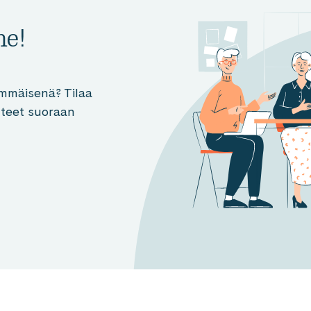
me!
mmäisenä? Tilaa
otteet suoraan