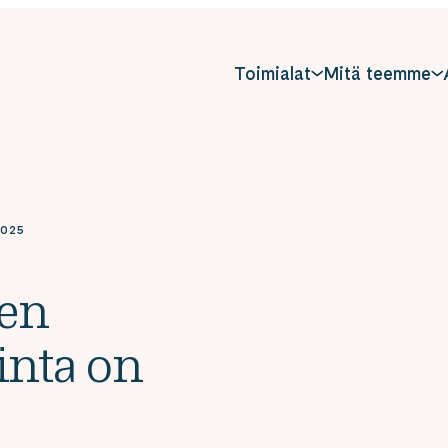
Toimialat
Mitä teemme
2025
ien
inta on