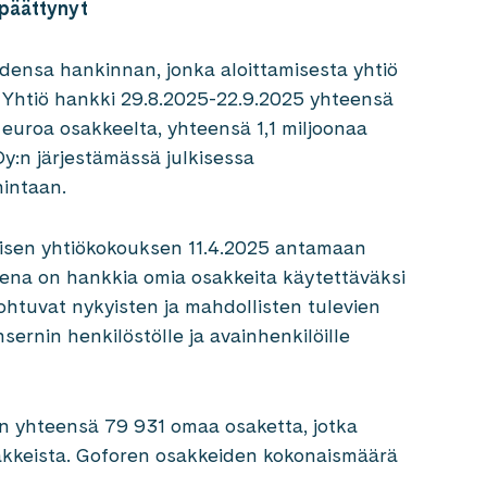
 päättynyt
ensa hankinnan, jonka aloittamisesta yhtiö
i. Yhtiö hankki 29.8.2025-22.9.2025 yhteensä
euroa osakkeelta, yhteensä 1,1 miljoonaa
y:n järjestämässä julkisessa
hintaan.
aisen yhtiökokouksen 11.4.2025 antamaan
ena on hankkia omia osakkeita käytettäväksi
 johtuvat nykyisten ja mahdollisten tulevien
ernin henkilöstölle ja avainhenkilöille
on yhteensä 79 931 omaa osaketta, jotka
sakkeista. Goforen osakkeiden kokonaismäärä