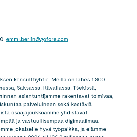
60,
emmi.berlin@gofore.com
sen konsulttiyhtiö. Meillä on lähes 1 800
essa, Saksassa, Itävallassa, Tšekissä,
oiminnan asiantuntijamme rakentavat toimivaa,
teiskuntaa palveluineen sekä kestäviä
oista osaajajoukkoamme yhdistävät
sempää ja vastuullisempaa digimaailmaa.
mme jokaiselle hyvä työpaikka, ja elämme