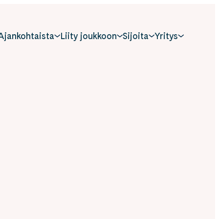
Ajankohtaista
Liity joukkoon
Sijoita
Yritys