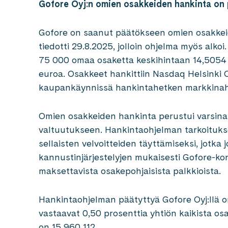
Gofore Oyj:n omien osakkeiden hankinta on
Gofore on saanut päätökseen omien osakkeid
tiedotti 29.8.2025, jolloin ohjelma myös alko
75 000 omaa osaketta keskihintaan 14,5054 
euroa. Osakkeet hankittiin Nasdaq Helsinki O
kaupankäynnissä hankintahetken markkina
Omien osakkeiden hankinta perustui varsin
valtuutukseen. Hankintaohjelman tarkoituks
sellaisten velvoitteiden täyttämiseksi, jotka
kannustinjärjestelyjen mukaisesti Gofore-kons
maksettavista osakepohjaisista palkkioista.
Hankintaohjelman päätyttyä Gofore Oyj:llä 
vastaavat 0,50 prosenttia yhtiön kaikista o
on 15 960 112.