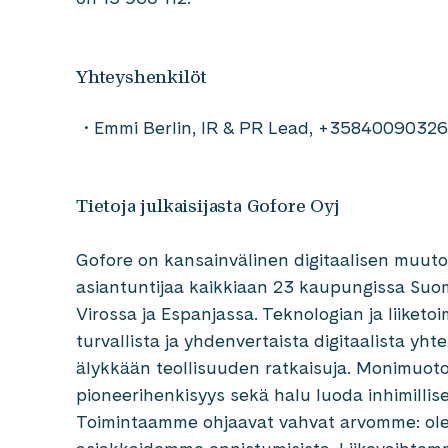
Yhteyshenkilöt
Emmi Berlin, IR & PR Lead, +3584009032
Tietoja julkaisijasta Gofore Oyj
Gofore on kansainvälinen digitaalisen muutok
asiantuntijaa kaikkiaan 23 kaupungissa Suom
Virossa ja Espanjassa. Teknologian ja liiket
turvallista ja yhdenvertaista digitaalista yh
älykkään teollisuuden ratkaisuja. Monimuot
pioneerihenkisyys sekä halu luoda inhimilli
Toimintaamme ohjaavat vahvat arvomme: ole