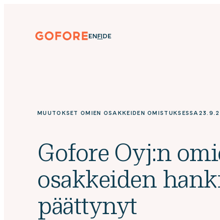
Siirry
suoraan
sisältöön
Gofore
ENGLISH
SUOMI
DEUTSCH
EN
FI
DE
We
offer
expert
knowledge
in
digitalization.
MUUTOKSET OMIEN OSAKKEIDEN OMISTUKSESSA
23.9.
Gofore Oyj:n om
osakkeiden hank
päättynyt