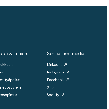
uuri & ihmiset
Sosiaalinen media
joukkoon
LinkedIn
ri
Instagram
et työpaikat
Facebook
er ecosystem
X
tosopimus
Spotify