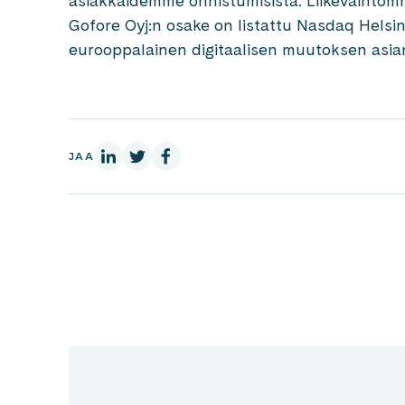
asiakkaidemme onnistumisista. Liikevaihtomm
Gofore Oyj:n osake on listattu Nasdaq Helsin
eurooppalainen digitaalisen muutoksen asian
LinkedInissä
X:ssä
Facebookissa
JAA