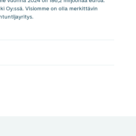
e vuonna 2024 oli 186,2 miljoonaa euroa.
ki Oy:ssä. Visiomme on olla merkittävin
tuntijayritys.