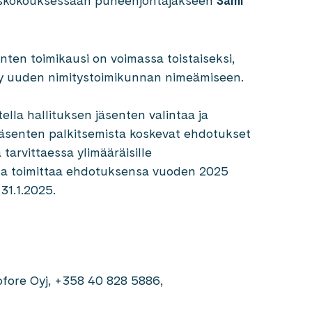
miskokouksessaan puheenjohtajakseen
Sami
ten toimikausi on voimassa toistaiseksi,
tyy uuden nimitystoimikunnan nimeämiseen.
lla hallituksen jäsenten valintaa ja
 jäsenten palkitsemista koskevat ehdotukset
 tarvittaessa ylimääräisille
unta toimittaa ehdotuksensa vuoden 2025
31.1.2025.
ofore Oyj, +358 40 828 5886,