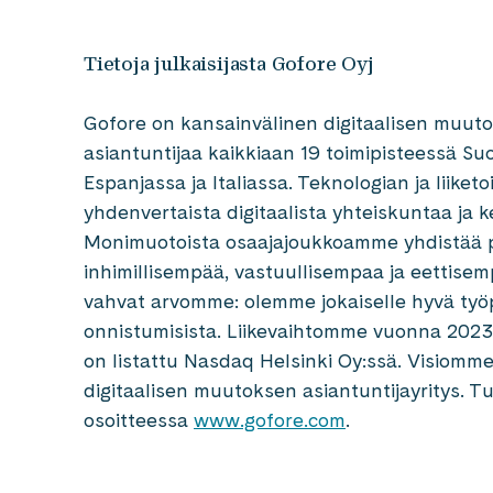
Tietoja julkaisijasta Gofore Oyj
Gofore on kansainvälinen digitaalisen muutok
asiantuntijaa kaikkiaan 19 toimipisteessä Suo
Espanjassa ja Italiassa. Teknologian ja liik
yhdenvertaista digitaalista yhteiskuntaa ja k
Monimuotoista osaajajoukkoamme yhdistää p
inhimillisempää, vastuullisempaa ja eettis
vahvat arvomme: olemme jokaiselle hyvä ty
onnistumisista. Liikevaihtomme vuonna 2023 
on listattu Nasdaq Helsinki Oy:ssä. Visiomm
digitaalisen muutoksen asiantuntijayritys. 
osoitteessa
www.gofore.com
.