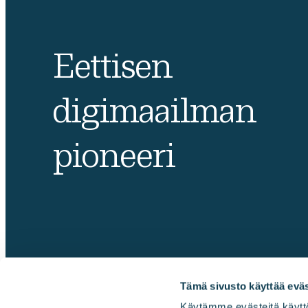
Eettisen
digimaailman
pioneeri
Tämä sivusto käyttää eväs
Käytämme evästeitä käyttö