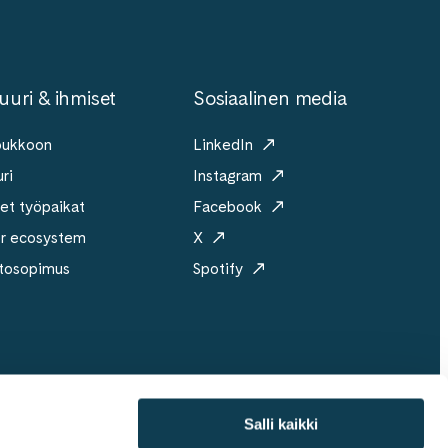
uuri & ihmiset
Sosiaalinen media
joukkoon
LinkedIn
ri
Instagram
et työpaikat
Facebook
er ecosystem
X
tosopimus
Spotify
Salli kaikki