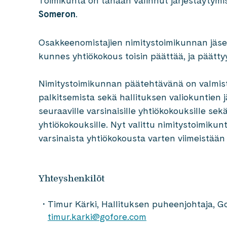
Toimikunta on tänään valinnut järjestäyty
Someron
.
Osakkeenomistajien nimitystoimikunnan jäsen
kunnes yhtiökokous toisin päättää, ja päät
Nimitystoimikunnan päätehtävänä on valmiste
palkitsemista sekä hallituksen valiokuntien
seuraaville varsinaisille yhtiökokouksille sekä
yhtiökokouksille. Nyt valittu nimitystoimik
varsinaista yhtiökokousta varten viimeistään 
Yhteyshenkilöt
Timur Kärki, Hallituksen puheenjohtaja, G
timur.karki@gofore.com