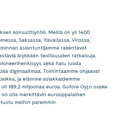
sen konsulttiyhtiö. Meillä on yli 1400
messa, Saksassa, Itävallassa, Virossa,
etoiminnan asiantuntijamme rakentavat
estäviä älykkään teollisuuden ratkaisuja.
ioneerihenkisyys sekä halu luoda
empää digimaailmaa. Toimintaamme ohjaavat
öpaikka, ja elämme asiakkaidemme
oli 189,2 miljoonaa euroa. Gofore Oyj:n osake
e on olla merkittävin eurooppalainen
Tutustu meihin paremmin