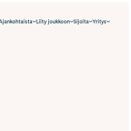
Ajankohtaista
Liity joukkoon
Sijoita
Yritys