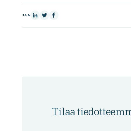
LinkedInissä
X:ssä
Facebookissa
JAA
Tilaa tiedotteem