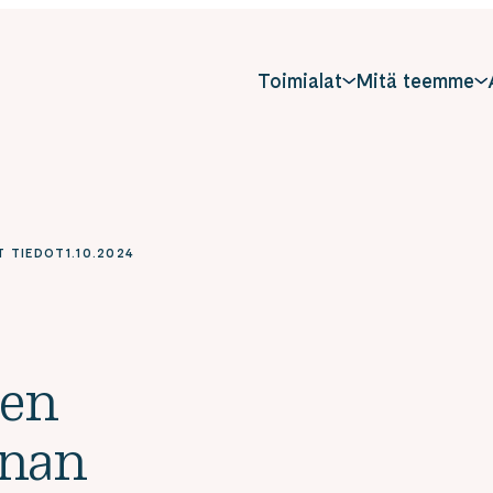
Toimialat
Mitä teemme
T TIEDOT
1.10.2024
ien
nnan