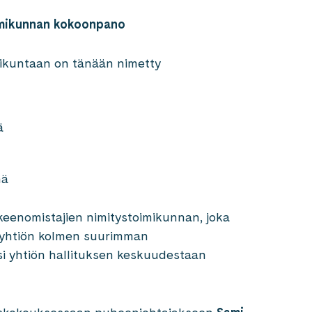
oimikunnan kokoonpano
mikuntaan on tänään nimetty
nä
nä
keenomistajien nimitystoimikunnan, joka
n yhtiön kolmen suurimman
si yhtiön hallituksen keskuudestaan