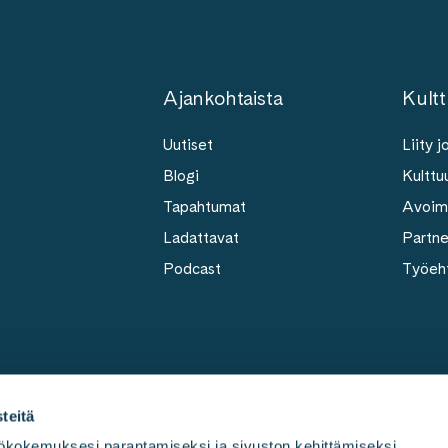
Ajankohtaista
Kultt
Uutiset
Liity 
Blogi
Kulttuu
Tapahtumat
Avoim
Ladattavat
Partn
Podcast
Työeh
teitä
kokemuksesi parantamiseksi ja sivuston kehittämiseksi, 