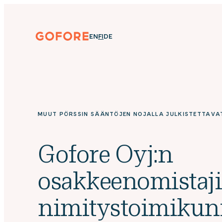
Siirry
suoraan
sisältöön
Gofore
ENGLISH
SUOMI
DEUTSCH
EN
FI
DE
We
offer
expert
knowledge
in
digitalization.
MUUT PÖRSSIN SÄÄNTÖJEN NOJALLA JULKISTETTAVA
Gofore Oyj:n
osakkeenomistaj
nimitystoimiku