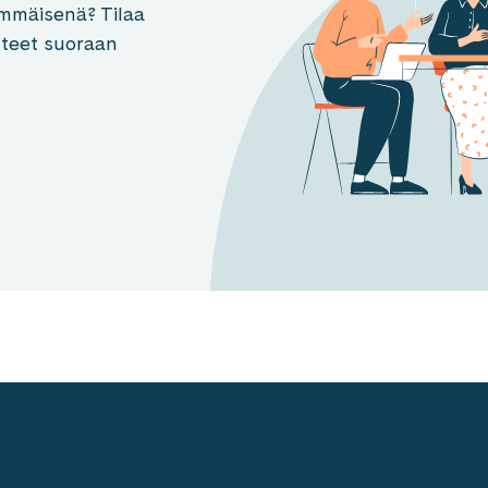
mmäisenä? Tilaa
otteet suoraan