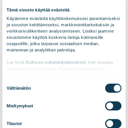
asiantuntijayritys. Tutustu meihin paremmin
Tämä sivusto käyttää evästeitä
osoitteessa
gofore.com
.
Käytämme evästeitä käyttökokemuksesi parantamiseksi 
ja sivuston kehittämiseksi, markkinointitarkoituksiin ja 
verkkosivuliikenteen analysoimiseen. Lisäksi jaamme 
sivustomme käyttöä koskevia tietoja kolmansille 
LinkedInissä
X:ssä
Facebookissa
JAA
osapuolille, jotka tarjoavat sosiaalisen median, 
mainonnan ja analytiikan palveluja.
Lue lisää 
Goforen evästekäytännöistä
. Voit muuttaa 
asetuksia koska tahansa sivuston vasemmassa 
alareunassa olevasta ikonista.
Suostumuksen
Välttämätön
valinta
We work with
47 third parties
who may receive and
process your information.
Mieltymykset
Tilaa tiedotteemme!
Tilastot