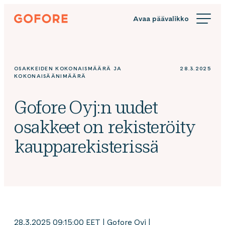
Siirry
Gofore
suoraan
We
sisältöön
offer
expert
knowledge
OSAKKEIDEN KOKONAISMÄÄRÄ JA
28.3.2025
in
KOKONAISÄÄNIMÄÄRÄ
digitalization.
Gofore Oyj:n uudet
osakkeet on rekisteröity
kaupparekisterissä
28.3.2025 09:15:00 EET | Gofore Oyj |