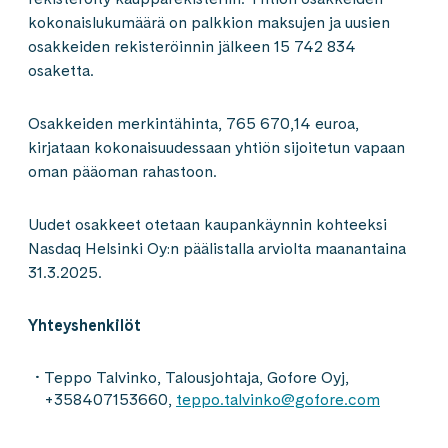
kokonaislukumäärä on palkkion maksujen ja uusien
osakkeiden rekisteröinnin jälkeen 15 742 834
osaketta.
Osakkeiden merkintähinta, 765 670,14 euroa,
kirjataan kokonaisuudessaan yhtiön sijoitetun vapaan
oman pääoman rahastoon.
Uudet osakkeet otetaan kaupankäynnin kohteeksi
Nasdaq Helsinki Oy:n päälistalla arviolta maanantaina
31.3.2025.
Yhteyshenkilöt
Teppo Talvinko, Talousjohtaja, Gofore Oyj,
+358407153660,
teppo.talvinko@gofore.com