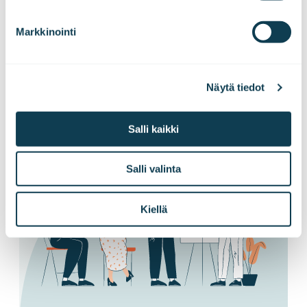
Haluatko kuulla uutisemme ensimmäisenä?
Markkinointi
Tilaa pörssitiedotteet ja lehdistötiedotteet
suoraan sähköpostiisi!
Näytä tiedot
Tilaa tiedotteet
Salli kaikki
Salli valinta
Kiellä