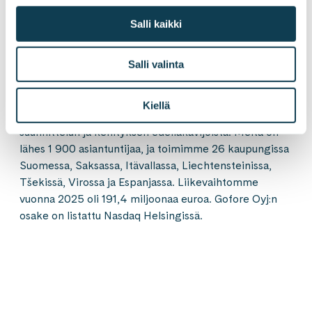
muutokset. Asiantuntijamme auttavat asiakkaitamme
Salli kaikki
katsomaan rohkeasti tämän päivän ilmitarpeita
pidemmälle. Rakennamme turvallista ja vastuullista
Salli valinta
yhteiskuntaa sekä teollisuutta tuotteineen ja
palveluineen. Osaajajoukkomme koostuu
liiketoiminnan, tekoälyn hyödyntämisen, muutoksen
Kiellä
sekä tuotteiden ja digitaalisten palveluiden
suunnittelun ja kehityksen edelläkävijöistä. Meitä on
lähes 1 900 asiantuntijaa, ja toimimme 26 kaupungissa
Suomessa, Saksassa, Itävallassa, Liechtensteinissa,
Tšekissä, Virossa ja Espanjassa. Liikevaihtomme
vuonna 2025 oli 191,4 miljoonaa euroa. Gofore Oyj:n
osake on listattu Nasdaq Helsingissä.