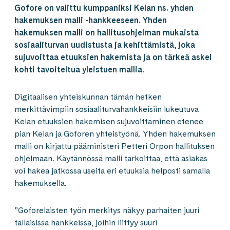
Gofore on valittu kumppaniksi Kelan ns. yhden
hakemuksen malli -hankkeeseen. Yhden
hakemuksen malli on hallitusohjelman mukaista
sosiaaliturvan uudistusta ja kehittämistä, joka
sujuvoittaa etuuksien hakemista ja on tärkeä askel
kohti tavoiteltua yleistuen mallia.
Digitaalisen yhteiskunnan tämän hetken
merkittävimpiin sosiaaliturvahankkeisiin lukeutuva
Kelan etuuksien hakemisen sujuvoittaminen etenee
pian Kelan ja Goforen yhteistyönä. Yhden hakemuksen
malli on kirjattu pääministeri Petteri Orpon hallituksen
ohjelmaan. Käytännössä malli tarkoittaa, että asiakas
voi hakea jatkossa useita eri etuuksia helposti samalla
hakemuksella.
”Goforelaisten työn merkitys näkyy parhaiten juuri
tällaisissa hankkeissa, joihin liittyy suuri