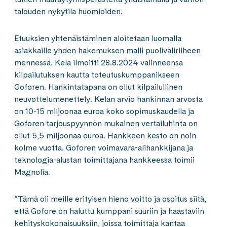
talouden nykytila huomioiden.
Etuuksien yhtenäistäminen aloitetaan luomalla
asiakkaille yhden hakemuksen malli puoliväliriiheen
mennessä. Kela ilmoitti 28.8.2024 valinneensa
kilpailutuksen kautta toteutuskumppanikseen
Goforen. Hankintatapana on ollut kilpailullinen
neuvottelumenettely. Kelan arvio hankinnan arvosta
on 10-15 miljoonaa euroa koko sopimuskaudella ja
Goforen tarjouspyynnön mukainen vertailuhinta on
ollut 5,5 miljoonaa euroa. Hankkeen kesto on noin
kolme vuotta. Goforen voimavara-alihankkijana ja
teknologia-alustan toimittajana hankkeessa toimii
Magnolia.
”Tämä oli meille erityisen hieno voitto ja osoitus siitä,
että Gofore on haluttu kumppani suuriin ja haastaviin
kehityskokonaisuuksiin, joissa toimittaja kantaa