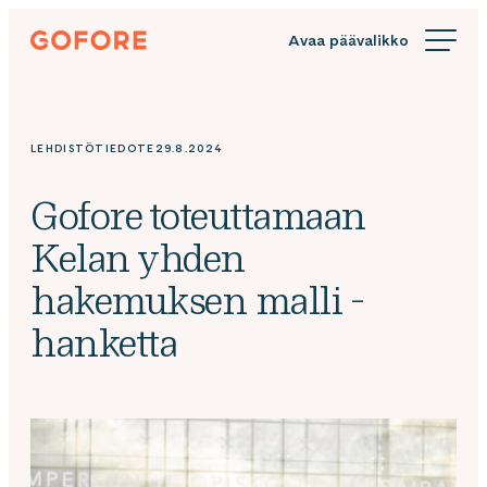
Siirry
Gofore
suoraan
We
sisältöön
offer
expert
knowledge
LEHDISTÖTIEDOTE
29.8.2024
in
digitalization.
Gofore toteuttamaan
Kelan yhden
hakemuksen malli -
hanketta