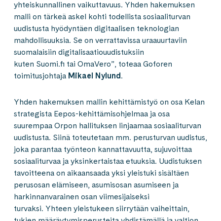
yhteiskunnallinen vaikuttavuus. Yhden hakemuksen
malli on tärkeä askel kohti todellista sosiaaliturvan
uudistusta hyödyntäen digitaalisen teknologian
mahdollisuuksia. Se on verrattavissa uraauurtaviin
suomalaisiin digitalisaatiouudistuksiin
kuten Suomi.fi tai OmaVero”, toteaa Goforen
toimitusjohtaja
Mikael Nylund
.
Yhden hakemuksen mallin kehittämistyö on osa Kelan
strategista Eepos-kehittämisohjelmaa ja osa
suurempaa Orpon hallituksen linjaamaa sosiaaliturvan
uudistusta. Siinä toteutetaan mm. perusturvan uudistus,
joka parantaa työnteon kannattavuutta, sujuvoittaa
sosiaaliturvaa ja yksinkertaistaa etuuksia. Uudistuksen
tavoitteena on aikaansaada yksi yleistuki sisältäen
perusosan elämiseen, asumisosan asumiseen ja
harkinnanvarainen osan viimesijaiseksi
turvaksi. Yhteen yleistukeen siirrytään vaiheittain,
tukien määräytymisperusteita yhdistämällä ja valtion