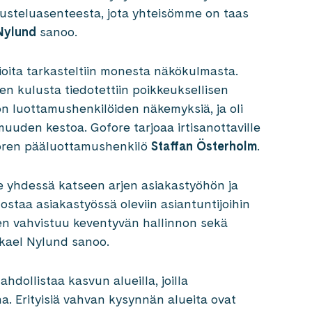
skusteluasenteesta, jota yhteisömme on taas
Nylund
sanoo.
ioita tarkasteltiin monesta näkökulmasta.
en kulusta tiedotettiin poikkeuksellisen
on luottamushenkilöiden näkemyksiä, ja oli
uuden kestoa. Gofore tarjoaa irtisanottaville
oren pääluottamushenkilö
Staffan Österholm
.
yhdessä katseen arjen asiakastyöhön ja
taa asiakastyössä oleviin asiantuntijoihin
en vahvistuu keventyvän hallinnon sekä
kael Nylund sanoo.
dollistaa kasvun alueilla, joilla
. Erityisiä vahvan kysynnän alueita ovat