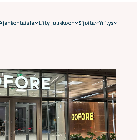
Ajankohtaista
Liity joukkoon
Sijoita
Yritys