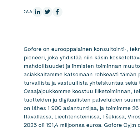
LinkedInissä
X:ssä
Facebookissa
JAA
Gofore on eurooppalainen konsultointi-, tekn
pioneeri, joka yhdistää niin käsin kosketelta
mahdollisuudet ja ihmisten toiminnan muuto
asiakkaitamme katsomaan rohkeasti tämän p
turvallista ja vastuullista yhteiskuntaa sekä 
Osaajajoukkomme koostuu liiketoiminnan, t
tuotteiden ja digitaalisten palveluiden suunn
on lähes 1 900 asiantuntijaa, ja toimimme 
Itävallassa, Liechtensteinissa, Tšekissä, Vi
2025 oli 191,4 miljoonaa euroa. Gofore Oyj:n 