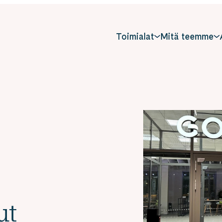
Toimialat
Mitä teemme
ut