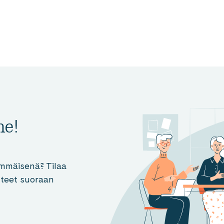
me!
mmäisenä? Tilaa
otteet suoraan