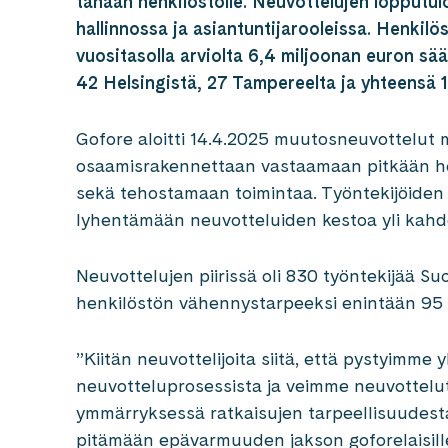
tänään henkilöstölle. Neuvottelujen lopputu
hallinnossa ja asiantuntijarooleissa. Henkilö
vuositasolla arviolta 6,4 miljoonan euron sää
42 Helsingistä, 27 Tampereelta ja yhteensä 1
Gofore aloitti 14.4.2025 muutosneuvottelut
osaamisrakennettaan vastaamaan pitkään h
sekä tehostamaan toimintaa. Työntekijöiden 
lyhentämään neuvotteluiden kestoa yli kahdel
Neuvottelujen piirissä oli 830 työntekijää Su
henkilöstön vähennystarpeeksi enintään 95 he
”Kiitän neuvottelijoita siitä, että pystyimme
neuvotteluprosessista ja veimme neuvottelut
ymmärryksessä ratkaisujen tarpeellisuudesta
pitämään epävarmuuden jakson goforelaisill