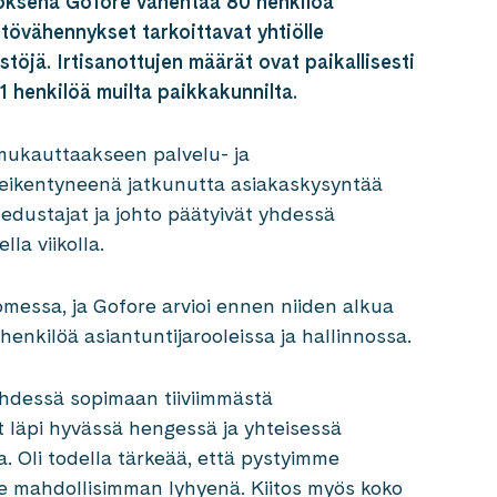
loksena Gofore vähentää 80 henkilöä
stövähennykset tarkoittavat yhtiölle
stöjä. Irtisanottujen määrät ovat paikallisesti
1 henkilöä muilta paikkakunnilta.
 mukauttaakseen palvelu- ja
eikentyneenä jatkunutta asiakaskysyntää
edustajat ja johto päätyivät yhdessä
la viikolla.
omessa, ja Gofore arvioi ennen niiden alkua
nkilöä asiantuntijarooleissa ja hallinnossa.
 yhdessä sopimaan tiiviimmästä
 läpi hyvässä hengessä ja yhteisessä
. Oli todella tärkeää, että pystyimme
e mahdollisimman lyhyenä. Kiitos myös koko