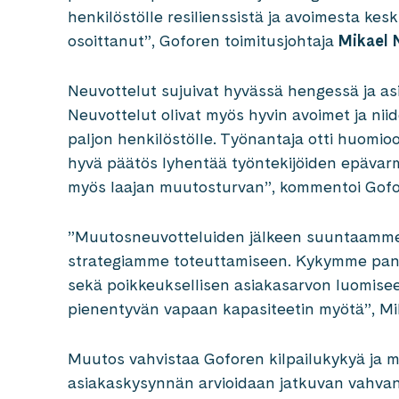
henkilöstölle resilienssistä ja avoimesta ke
osoittanut”, Goforen toimitusjohtaja
Mikael 
Neuvottelut sujuivat hyvässä hengessä ja as
Neuvottelut olivat myös hyvin avoimet ja niid
paljon henkilöstölle. Työnantaja otti huomio
hyvä päätös lyhentää työntekijöiden epävarm
myös laajan muutosturvan”, kommentoi Gof
”Muutosneuvotteluiden jälkeen suuntaamme 
strategiamme toteuttamiseen. Kykymme panos
sekä poikkeuksellisen asiakasarvon luomise
pienentyvän vapaan kapasiteetin myötä”, Mi
Muutos vahvistaa Goforen kilpailukykyä ja mah
asiakaskysynnän arvioidaan jatkuvan vahvana