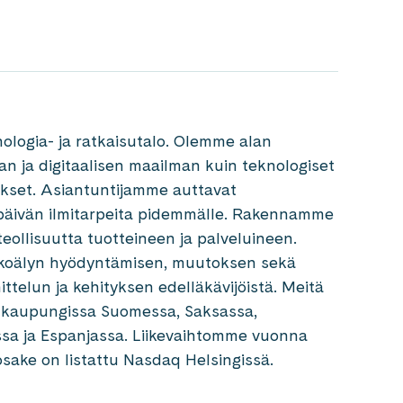
ologia- ja ratkaisutalo. Olemme alan
van ja digitaalisen maailman kuin teknologiset
kset. Asiantuntijamme auttavat
äivän ilmitarpeita pidemmälle. Rakennamme
teollisuutta tuotteineen ja palveluineen.
ekoälyn hyödyntämisen, muutoksen sekä
ittelun ja kehityksen edelläkävijöistä. Meitä
26 kaupungissa Suomessa, Saksassa,
rossa ja Espanjassa. Liikevaihtomme vuonna
osake on listattu Nasdaq Helsingissä.