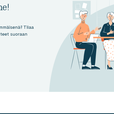
me!
mmäisenä? Tilaa
otteet suoraan