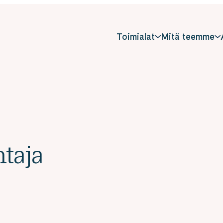
Toimialat
Mitä teemme
taja