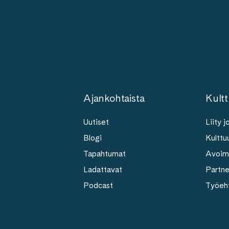
Ajankohtaista
Kultt
Uutiset
Liity 
Blogi
Kulttuu
Tapahtumat
Avoim
Ladattavat
Partn
Podcast
Työeh