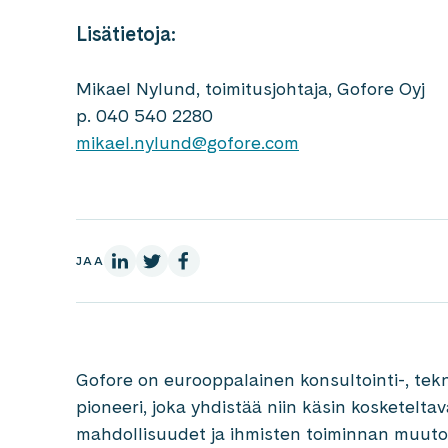
Lisätietoja:
Mikael Nylund, toimitusjohtaja, Gofore Oyj
p. 040 540 2280
mikael.nylund@gofore.com
LinkedInissä
X:ssä
Facebookissa
JAA
Gofore on eurooppalainen konsultointi-, tekn
pioneeri, joka yhdistää niin käsin kosketelta
mahdollisuudet ja ihmisten toiminnan muuto