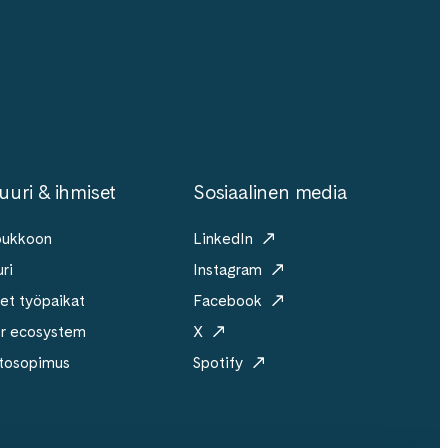
uuri & ihmiset
Sosiaalinen media
joukkoon
LinkedIn
ri
Instagram
et työpaikat
Facebook
er ecosystem
X
tosopimus
Spotify