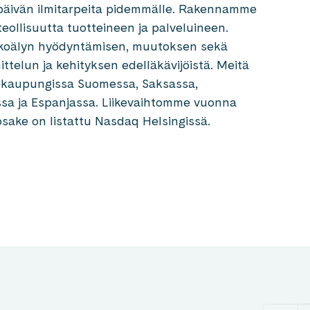
äivän ilmitarpeita pidemmälle. Rakennamme
teollisuutta tuotteineen ja palveluineen.
ekoälyn hyödyntämisen, muutoksen sekä
ittelun ja kehityksen edelläkävijöistä. Meitä
26 kaupungissa Suomessa, Saksassa,
rossa ja Espanjassa. Liikevaihtomme vuonna
osake on listattu Nasdaq Helsingissä.