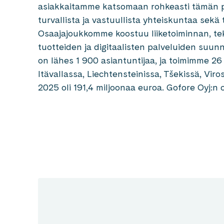
asiakkaitamme katsomaan rohkeasti tämän p
turvallista ja vastuullista yhteiskuntaa sekä 
Osaajajoukkomme koostuu liiketoiminnan, t
tuotteiden ja digitaalisten palveluiden suunn
on lähes 1 900 asiantuntijaa, ja toimimme 
Itävallassa, Liechtensteinissa, Tšekissä, Vi
2025 oli 191,4 miljoonaa euroa. Gofore Oyj:n 