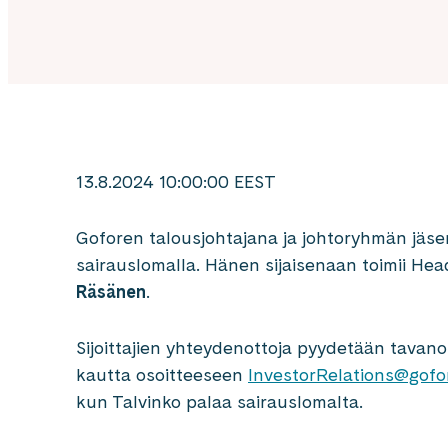
13.8.2024 10:00:00 EEST
Goforen talousjohtajana ja johtoryhmän jäs
sairauslomalla. Hänen sijaisenaan toimii Hea
Räsänen
.
Sijoittajien yhteydenottoja pyydetään tava
kautta osoitteeseen
InvestorRelations@gofo
kun Talvinko palaa sairauslomalta.