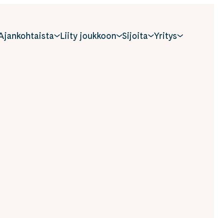
Ajankohtaista
Liity joukkoon
Sijoita
Yritys