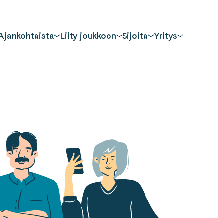
Ajankohtaista
Liity joukkoon
Sijoita
Yritys