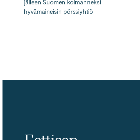
jälleen Suomen kolmanneksi
hyvämaineisin pörssiyhtiö
Artikkelien
sivutus