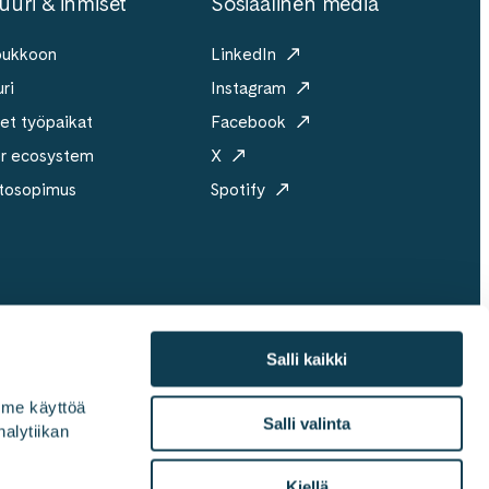
uuri & ihmiset
Sosiaalinen media
joukkoon
LinkedIn
ri
Instagram
et työpaikat
Facebook
er ecosystem
X
tosopimus
Spotify
Salli kaikki
mme käyttöä 
ri
Vastuullisuus
Medialle
Toimistot
Salli valinta
alytiikan 
Kiellä