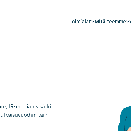
Toimialat
Mitä teemme
me, IR-median sisällöt
julkaisuvuoden tai -