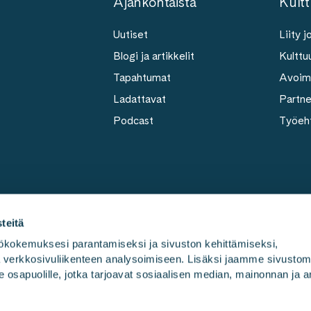
Ajankohtaista
Kultt
Uutiset
Liity 
Blogi ja artikkelit
Kulttuu
Tapahtumat
Avoim
Ladattavat
Partn
Podcast
Työeh
teitä
kokemuksesi parantamiseksi ja sivuston kehittämiseksi, 
ja verkkosivuliikenteen analysoimiseen. Lisäksi jaamme sivusto
Työmme
Kulttuu
e osapuolille, jotka tarjoavat sosiaalisen median, mainonnan ja an