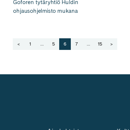
Goforen tytäryhtiö Huldin
ohjausohjelmisto mukana
<
1
…
5
6
7
…
15
>