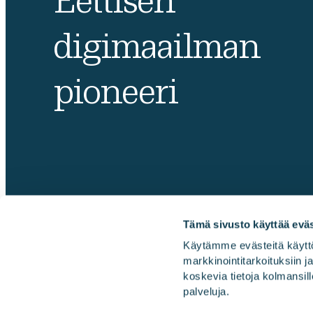
Eettisen
digimaailman
pioneeri
Tämä sivusto käyttää eväs
Käytämme evästeitä käyttö
markkinointitarkoituksiin 
Gofore
koskevia tietoja kolmansill
palveluja.