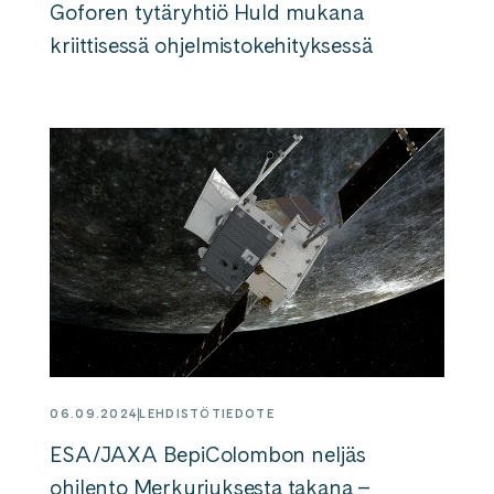
Goforen tytäryhtiö Huld mukana
kriittisessä ohjelmistokehityksessä
06.09.2024
LEHDISTÖTIEDOTE
ESA/JAXA BepiColombon neljäs
ohilento Merkuriuksesta takana –