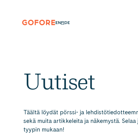
Siirry
suoraan
sisältöön
Gofore
ENGLISH
SUOMI
DEUTSCH
EN
FI
DE
We
offer
expert
knowledge
in
digitalization.
Uutiset
Täältä löydät pörssi- ja lehdistötiedotteem
sekä muita artikkeleita ja näkemystä. Selaa 
tyypin mukaan!