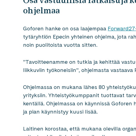
Osa vastuullisia ratkaisuja 
ohjelmaa
Goforen hanke on osa laajempaa
Forward27
tytäryhtiön Epecin yhteinen ohjelma, jota ra
noin puolitoista vuotta sitten.
”Tavoitteenamme on tutkia ja kehittää vastuul
liikkuviin työkoneisiin”, ohjelmasta vastaav
Ohjelmassa on mukana lähes 80 yhteistyökump
yrityksiin. Yhteistyökumppanit tuottavat tarv
kentällä. Ohjelmassa on käynnissä Goforen 
ja pian käynnistyy kuusi lisää.
Laitinen korostaa, että mukana olevilla organ