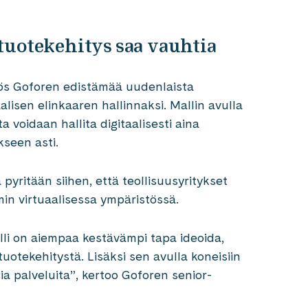
tuotekehitys saa vauhtia
ös Goforen edistämää uudenlaista
alisen elinkaaren hallinnaksi. Mallin avulla
 voidaan hallita digitaalisesti aina
kseen asti.
 pyritään siihen, että teollisuusyritykset
min virtuaalisessa ympäristössä.
lli on aiempaa kestävämpi tapa ideoida,
tuotekehitystä. Lisäksi sen avulla koneisiin
sia palveluita”, kertoo Goforen senior-