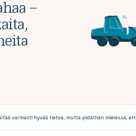
ahaa –
aita,
eita
ältää varmasti hyvää tietoa, mutta pidäthän mielessä, että