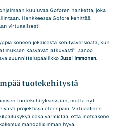
ohjelmaan kuuluvaa Goforen hanketta, joka
allintaan. Hankkeessa Gofore kehittää
aan virtuaalisesti.
yyppiä koneen jokaisesta kehitysversiosta, kun
vaatimuksen kasvavat jatkuvasti”, sanoo
aava suunnittelupäällikkö
Jussi Immonen.
empää tuotekehitystä
tämisen tuotekehityksessään, mutta nyt
elvästi projektissa eteenpäin. Virtuaalinen
ilpailukykyä sekä varmistaa, että metsäkone
jäkokemus mahdollisimman hyvä.