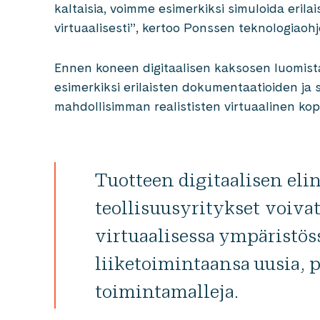
kaltaisia, voimme esimerkiksi simuloida erilais
virtuaalisesti”, kertoo Ponssen teknologiaoh
Ennen koneen digitaalisen kaksosen luomist
esimerkiksi erilaisten dokumentaatioiden ja sa
mahdollisimman realististen virtuaalinen kop
Tuotteen digitaalisen eli
teollisuusyritykset voiva
virtuaalisessa ympäristös
liiketoimintaansa uusia, 
toimintamalleja.