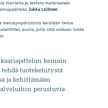
ia tilanteita ja testata materiaaleja
jelmapäällikkö
Jukka Laitinen
.
a metsäympäristöstä kerätään tietoa
telliittien avulla, jotta siitä voidaan luoda
io.
nkaariajattelun keinoin
t tehdä tuotekehitystä
sä ja kehittämään
palveluihin perustuvia