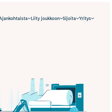
Ajankohtaista
Liity joukkoon
Sijoita
Yritys