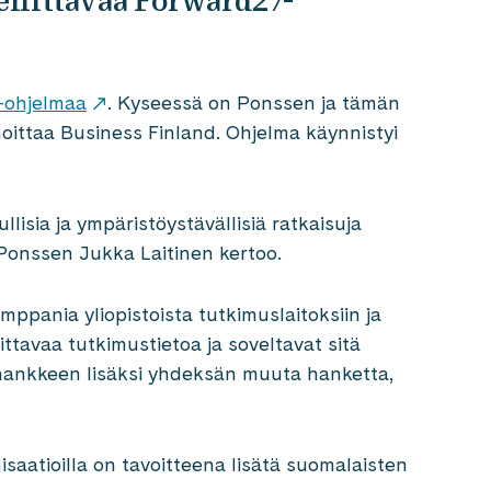
kehittävää Forward27-
-ohjelmaa
. Kyseessä on Ponssen ja tämän
hoittaa Business Finland. Ohjelma käynnistyi
lisia ja ympäristöystävällisiä ratkaisuja
a Ponssen Jukka Laitinen kertoo.
pania yliopistoista tutkimuslaitoksiin ja
ittavaa tutkimustietoa ja soveltavat sitä
hankkeen lisäksi yhdeksän muuta hanketta,
isaatioilla on tavoitteena lisätä suomalaisten