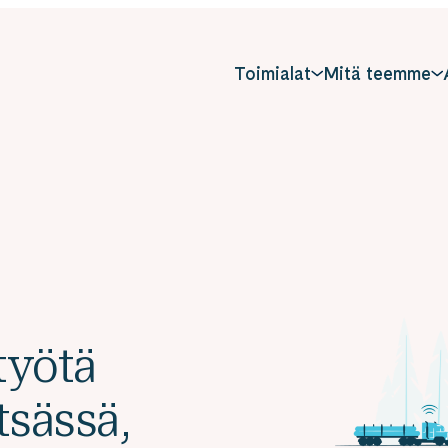
Toimialat
Mitä teemme
työtä
tsässä,