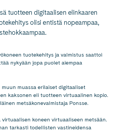
sä tuotteen digitaalisen elinkaaren
uotekehitys olisi entistä nopeampaa,
ustehokkaampaa.
ökoneen tuotekehitys ja valmistus saattoi
ittää nykyään jopa puolet aiempaa
uun muassa erilaiset digitaaliset
inen kaksonen eli tuotteen virtuaalinen kopio.
äläinen metsäkonevalmistaja Ponsse.
 virtuaalisen koneen virtuaaliseen metsään.
n tarkasti todellisten vastineidensa