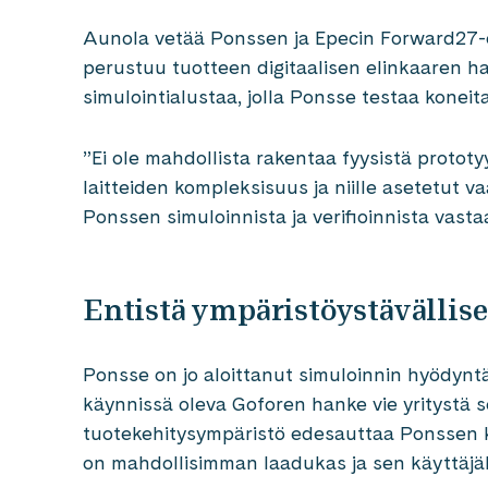
Aunola vetää Ponssen ja Epecin Forward27-
perustuu tuotteen digitaalisen elinkaaren h
simulointialustaa, jolla Ponsse testaa koneit
”Ei ole mahdollista rakentaa fyysistä protot
laitteiden kompleksisuus ja niille asetetut 
Ponssen simuloinnista ja verifioinnista vast
Entistä ympäristöystävällis
Ponsse on jo aloittanut simuloinnin hyödyn
käynnissä oleva Goforen hanke vie yritystä s
tuotekehitysympäristö edesauttaa Ponssen k
on mahdollisimman laadukas ja sen käyttä