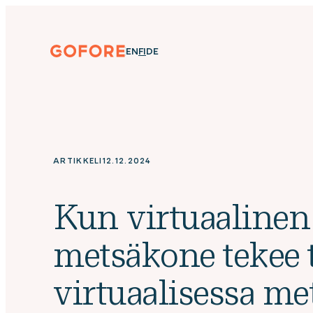
Siirry
suoraan
sisältöön
Gofore
ENGLISH
SUOMI
DEUTSCH
EN
FI
DE
We
offer
expert
knowledge
in
digitalization.
ARTIKKELI
12.12.2024
Kun virtuaalinen
metsäkone tekee 
virtuaalisessa me