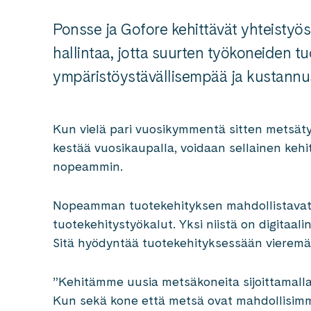
Ponsse ja Gofore kehittävät yhteistyös
hallintaa, jotta suurten työkoneiden t
ympäristöystävällisempää ja kustann
Kun vielä pari vuosikymmentä sitten metsäty
kestää vuosikaupalla, voidaan sellainen keh
nopeammin.
Nopeamman tuotekehityksen mahdollistavat m
tuotekehitystyökalut. Yksi niistä on digitaal
Sitä hyödyntää tuotekehityksessään vierem
”Kehitämme uusia metsäkoneita sijoittamalla
Kun sekä kone että metsä ovat mahdollisimma