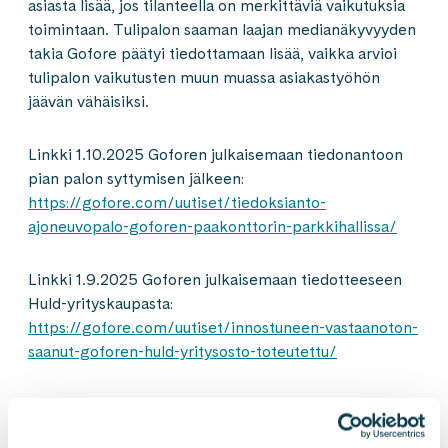
asiasta lisää, jos tilanteella on merkittäviä vaikutuksia
toimintaan. Tulipalon saaman laajan medianäkyvyyden
takia Gofore päätyi tiedottamaan lisää, vaikka arvioi
tulipalon vaikutusten muun muassa asiakastyöhön
jäävän vähäisiksi.
Linkki 1.10.2025 Goforen julkaisemaan tiedonantoon
pian palon syttymisen jälkeen:
https://gofore.com/uutiset/tiedoksianto-
ajoneuvopalo-goforen-paakonttorin-parkkihallissa/
Linkki 1.9.2025 Goforen julkaisemaan tiedotteeseen
Huld-yrityskaupasta:
https://gofore.com/uutiset/innostuneen-vastaanoton-
saanut-goforen-huld-yritysosto-toteutettu/
Lisätietoja: