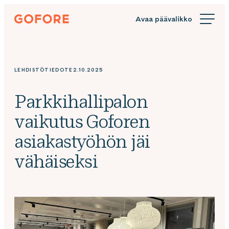
Siirry
Gofore
suoraan
We
sisältöön
offer
expert
knowledge
LEHDISTÖTIEDOTE
2.10.2025
in
digitalization.
Parkkihallipalon
vaikutus Goforen
asiakastyöhön jäi
vähäiseksi