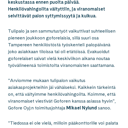
keskustassa ennen puolta päivää.
Henkilövahingoilta vältyttiin, ja viranomaiset
selvittävät palon syttymissyytä ja kulkua.
Tulipalo ja sen sammutustyöt vaikuttivat suhteellisen
pieneen joukkoon goforelaisia, sillä suuri osa
Tampereen henkilöstöstä työskenteli palopäivänä
joko asiakkaan tiloissa tai oli etätöissä. Evakuoidut
goforelaiset saivat vielä keskiviikon aikana noutaa
työvälineensä toimistolta viranomaisten saattamana.
”Arviomme mukaan tulipalon vaikutus
asiakasprojekteihin jäi vähäiseksi. Kaikkein tärkeintä
on, että vältyimme henkilövahingoilta. Koimme, että
viranomaiset viestivät Goforen kanssa asiassa hyvin”,
Gofore Oyj:n toimitusjohtaja
Mikael Nylund
sanoo.
”Tiedossa ei ole vielä, milloin pääkonttorille voi palata