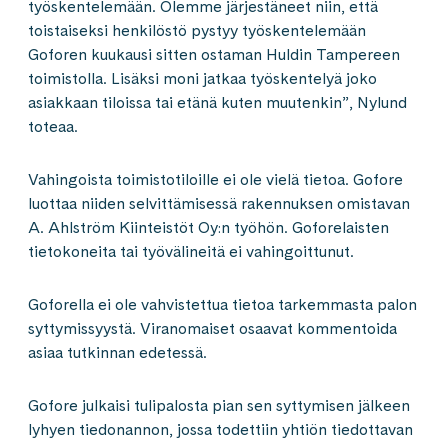
työskentelemään. Olemme järjestäneet niin, että
toistaiseksi henkilöstö pystyy työskentelemään
Goforen kuukausi sitten ostaman Huldin Tampereen
toimistolla. Lisäksi moni jatkaa työskentelyä joko
asiakkaan tiloissa tai etänä kuten muutenkin”, Nylund
toteaa.
Vahingoista toimistotiloille ei ole vielä tietoa. Gofore
luottaa niiden selvittämisessä rakennuksen omistavan
A. Ahlström Kiinteistöt Oy:n työhön. Goforelaisten
tietokoneita tai työvälineitä ei vahingoittunut.
Goforella ei ole vahvistettua tietoa tarkemmasta palon
syttymissyystä. Viranomaiset osaavat kommentoida
asiaa tutkinnan edetessä.
Gofore julkaisi tulipalosta pian sen syttymisen jälkeen
lyhyen tiedonannon, jossa todettiin yhtiön tiedottavan