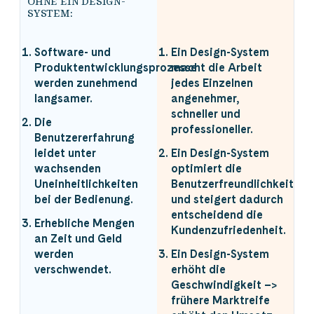
OHNE EIN DESIGN-
SYSTEM:
Software- und
Ein Design-System
Produktentwicklungsprozesse
macht die Arbeit
werden zunehmend
jedes Einzelnen
langsamer.
angenehmer,
schneller und
Die
professioneller.
Benutzererfahrung
leidet unter
Ein Design-System
wachsenden
optimiert die
Uneinheitlichkeiten
Benutzerfreundlichkeit
bei der Bedienung.
und steigert dadurch
entscheidend die
Erhebliche Mengen
Kundenzufriedenheit.
an Zeit und Geld
werden
Ein Design-System
verschwendet.
erhöht die
Geschwindigkeit –>
frühere Marktreife