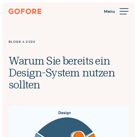
Skip
Gofore
to
We
content
offer
expert
knowledge
BLOG
8.4.2020
in
digitalization.
Warum Sie bereits ein
Design-System nutzen
sollten