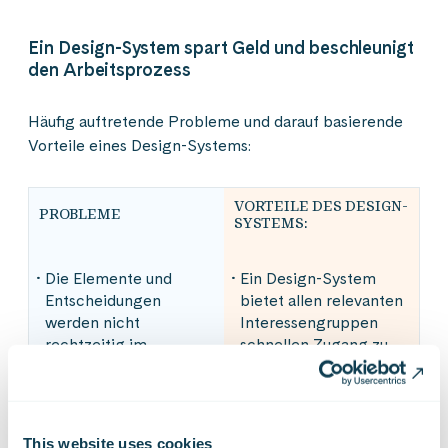
Ein Design-System spart Geld und beschleunigt
den Arbeitsprozess
Häufig auftretende Probleme und darauf basierende
Vorteile eines Design-Systems:
VORTEILE DES DESIGN-
PROBLEME
SYSTEMS:
Die Elemente und
Ein Design-System
Entscheidungen
bietet allen relevanten
werden nicht
Interessengruppen
rechtzeitig im
schnellen Zugang zu
gesamten
den neuesten
Entwicklungsteam
Materialien.
ausgetauscht, was in
Ein Design-System
der Regel dazu führt,
This website uses cookies
ermöglicht die