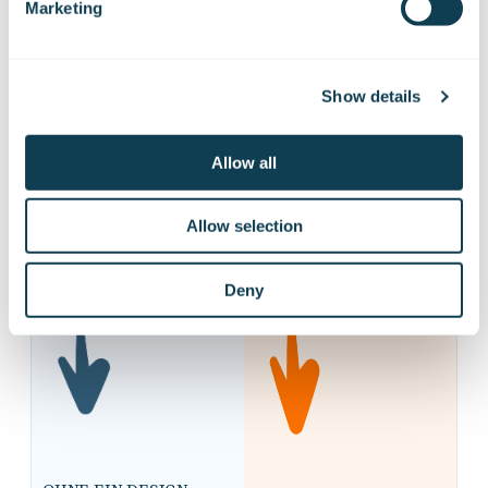
Marketing
da er nicht über
Ein Design-System
Ablageorte von
maximiert die
relevanten und
Konsistenz der
aktuellen Materialien
gesamten
Show details
informiert ist.
Produktpalette.
Jedes Projekt
Allow all
vergrößert das Chaos
in der
Prozessbearbeitung.
Allow selection
Deny