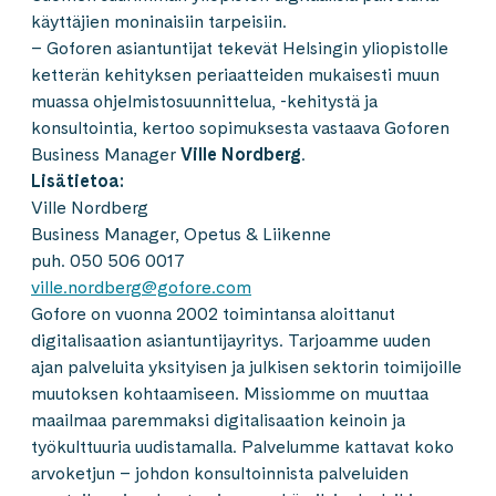
käyttäjien moninaisiin tarpeisiin.
– Goforen asiantuntijat tekevät Helsingin yliopistolle
ketterän kehityksen periaatteiden mukaisesti muun
muassa ohjelmistosuunnittelua, -kehitystä ja
konsultointia, kertoo sopimuksesta vastaava Goforen
Business Manager
Ville Nordberg
.
Lisätietoa:
Ville Nordberg
Business Manager, Opetus & Liikenne
puh. 050 506 0017
ville.nordberg@gofore.com
Gofore on vuonna 2002 toimintansa aloittanut
digitalisaation asiantuntijayritys. Tarjoamme uuden
ajan palveluita yksityisen ja julkisen sektorin toimijoille
muutoksen kohtaamiseen. Missiomme on muuttaa
maailmaa paremmaksi digitalisaation keinoin ja
työkulttuuria uudistamalla. Palvelumme kattavat koko
arvoketjun – johdon konsultoinnista palveluiden