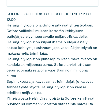
GOFORE OYJ LEHDISTÖTIEDOTE 10.11.2017 KLO
12.00
Helsingin yliopisto ja Gofore jatkavat yhteistyötään.
Gofore valikoitui mukaan ketterän kehityksen
puitejärjestelyyn seuraavalle neljävuotiskaudelle.
Helsingin yliopiston kilpailuttama puitejärjestely
kattaa kehitys- ja asiantuntijapalvelut. Järjestelyssä on
mukana neljä toimittajaa.
Helsingin yliopiston puitesopimuksen maksimiarvo on
kahdeksan miljoonaa euroa. Gofore arvioi, että sen
osuus sopimuksesta olisi vuosittain noin miljoona
euroa.
Sopimuksessa jatkavat samat toimittajat, jotka ovat
tehneet yhteistyötä Helsingin yliopiston kanssa
edelliset neljä vuotta.
Yhteistyössä Helsingin yliopisto ja Gofore kehittävät
Suomen suurimman yliopiston digitaalisia palveluita