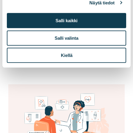
Näytä tiedot
Salli kaikki
Sinua saattaa myös
Salli valinta
kiinnostaa
Kiellä