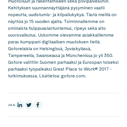
muotoiluun ja rakentamiseen sekä pilvipalveluihin.
Kehityksen suunnannäyttäjänä pysyminen vaatii
nopeutta, uudistumis- ja kilpailukykyä. Tästä meillä on
näyttöä jo 15 vuoden ajalta. Toiminnallemme on
ominaista huippuasiantuntemus, ripeys sekä aito
vuorovaikutus. Uskomme olevamme asiakkaillemme
paras kumppani digitaalisen muutoksen tiellä.
Goforelaisia on Helsingissä, Jyväskylässä,
Tampereella, Swanseassa ja Münchenissa jo yli 350.
Gofore valittiin Suomen parhaaksi ja Euroopan toiseksi
parhaaksi työpaikaksi Great Place to Work® 2017 -
tutkimuksessa. Lisätietoa: gofore.com.
LinkedInissä
X:ssä
Facebookissa
JAA