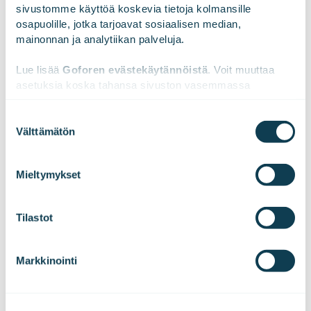
seuraavan sukupolven teollisuusratkaisuista
sivustomme käyttöä koskevia tietoja kolmansille 
kuin huomisen digitaalisesta yhteiskunnasta.
osapuolille, jotka tarjoavat sosiaalisen median, 
mainonnan ja analytiikan palveluja.
Lue lisää 
Goforen evästekäytännöistä
. Voit muuttaa 
asetuksia koska tahansa sivuston vasemmassa 
alareunassa olevasta ikonista.
Suostumuksen
Välttämätön
valinta
We work with
47 third parties
who may receive and
process your information.
Mieltymykset
Tilastot
Markkinointi