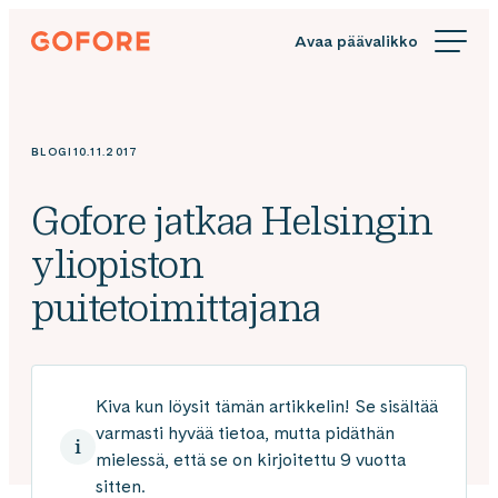
Siirry
Gofore
suoraan
We
sisältöön
offer
expert
knowledge
BLOGI
10.11.2017
in
digitalization.
Gofore jatkaa Helsingin
yliopiston
puitetoimittajana
Kiva kun löysit tämän artikkelin! Se sisältää
varmasti hyvää tietoa, mutta pidäthän
mielessä, että se on kirjoitettu 9 vuotta
sitten.