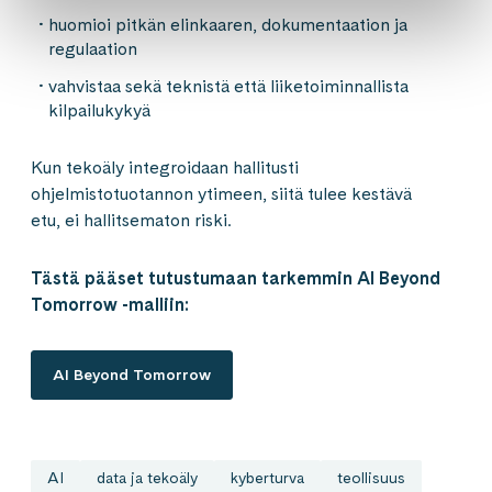
huomioi pitkän elinkaaren, dokumentaation ja
regulaation
vahvistaa sekä teknistä että liiketoiminnallista
kilpailukykyä
Kun tekoäly integroidaan hallitusti
ohjelmistotuotannon ytimeen, siitä tulee kestävä
etu, ei hallitsematon riski.
Tästä pääset tutustumaan tarkemmin AI Beyond
Tomorrow -malliin:
AI Beyond Tomorrow
AI
data ja tekoäly
kyberturva
teollisuus