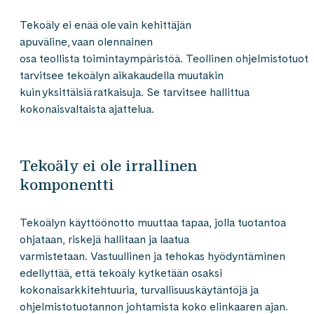
Tekoäly ei enää ole vain kehittäjän
apuväline, vaan olennainen
osa teollista toimintaympäristöä. Teollinen ohjelmistotuot
tarvitsee tekoälyn aikakaudella muutakin
kuin yksittäisiä ratkaisuja. Se tarvitsee hallittua
kokonaisvaltaista ajattelua.
Tekoäly ei ole irrallinen
komponentti
Tekoälyn käyttöönotto muuttaa tapaa, jolla tuotantoa
ohjataan, riskejä hallitaan ja laatua
varmistetaan. Vastuullinen ja tehokas hyödyntäminen
edellyttää, että tekoäly kytketään osaksi
kokonaisarkkitehtuuria, turvallisuuskäytäntöjä ja
ohjelmistotuotannon johtamista koko elinkaaren ajan.