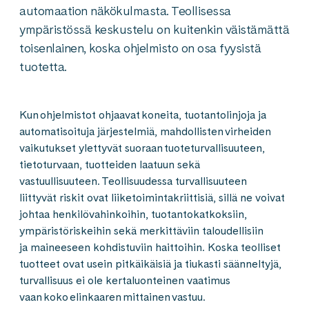
automaation näkökulmasta. Teollisessa
ympäristössä keskustelu on kuitenkin väistämättä
toisenlainen, koska ohjelmisto on osa fyysistä
tuotetta.
Kun ohjelmistot ohjaavat koneita, tuotantolinjoja ja
automatisoituja järjestelmiä, mahdollisten virheiden
vaikutukset ylettyvät suoraan tuoteturvallisuuteen,
tietoturvaan, tuotteiden laatuun sekä
vastuullisuuteen. Teollisuudessa turvallisuuteen
liittyvät riskit ovat liiketoimintakriittisiä, sillä ne voivat
johtaa henkilövahinkoihin, tuotantokatkoksiin,
ympäristöriskeihin sekä merkittäviin taloudellisiin
ja maineeseen kohdistuviin haittoihin. Koska teolliset
tuotteet ovat usein pitkäikäisiä ja tiukasti säänneltyjä,
turvallisuus ei ole kertaluonteinen vaatimus
vaan koko elinkaaren mittainen vastuu.