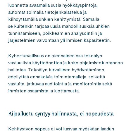
luonnetta avaamalla uusia hyökkäyspintoja,
automatisoimalla tietojenkalastelua ja
kiihdyttämällä uhkien kehittymistä. Samalla
se kuitenkin tarjoaa uusia mahdollisuuksia uhkien
tunnistamiseen, poikkeamien analysointiin ja
järjestelmien valvontaan yli ihmisen kapasiteetin.
Kyberturvallisuus on olennainen osa tekoälyn
vastuullista käyttöönottoa ja koko ohjelmistotuotannon
hallintaa. Tekoälyn turvallinen hyödyntäminen
edellyttää ennakoivia toimintamalleja, selkeitä
vastuita, jatkuvaa auditointia ja monitorointia sekä
ihmisten osaamista ja luottamusta.
Kilpailuetu syntyy hallinnasta, ei nopeudesta
Kehitystyön nopeus ei voi kasvaa myöskään laadun