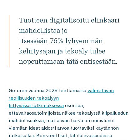
Tuotteen digitalisoitu elinkaari
mahdollistaa jo
itsessään 75% lyhyemmän
kehitysajan ja tekoäly tulee
nopeuttamaan tätä entisestään.
Goforen vuonna 2025 teettämässä
valmistavan
teollisuuden tekoälyyn
liittyvässä tutkimuksessa
osoittaa,
että valtaosa toimijoista näkee tekoälyssä kilpailuedun
mahdollisuuksia, mutta vain harva on onnistunut
viemään ideat aidosti arvoa tuottaviksi käytännön
ratkaisuiksi. Konkreettiset, lähitulevaisuudessa