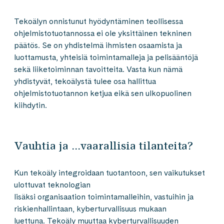
Tekoälyn onnistunut hyödyntäminen teollisessa
ohjelmistotuotannossa ei ole yksittäinen tekninen
päätös. Se on yhdistelmä ihmisten osaamista ja
luottamusta, yhteisiä toimintamalleja ja pelisääntöjä
sekä liiketoiminnan tavoitteita. Vasta kun nämä
yhdistyvät, tekoälystä tulee osa hallittua
ohjelmistotuotannon ketjua eikä sen ulkopuolinen
kiihdytin.
Vauhtia ja …vaarallisia tilanteita?
Kun tekoäly integroidaan tuotantoon, sen vaikutukset
ulottuvat teknologian
lisäksi organisaation toimintamalleihin, vastuihin ja
riskienhallintaan, kyberturvallisuus mukaan
luettuna. Tekoäly muuttaa kyberturvallisuuden