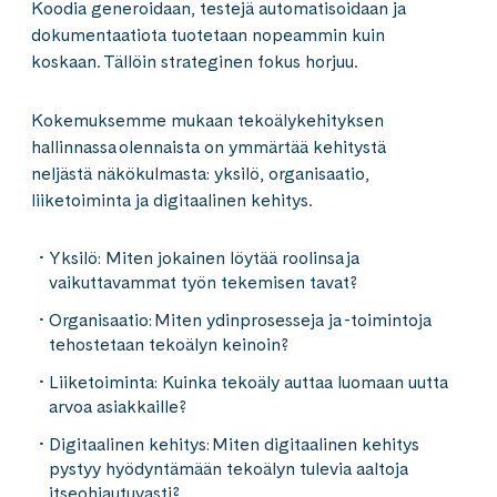
Koodia generoidaan, testejä automatisoidaan ja
dokumentaatiota tuotetaan nopeammin kuin
koskaan. Tällöin strateginen fokus horjuu.
Kokemuksemme mukaan tekoälykehityksen
hallinnassa olennaista on ymmärtää kehitystä
neljästä näkökulmasta: yksilö, organisaatio,
liiketoiminta ja digitaalinen kehitys.
Yksilö: Miten jokainen löytää roolinsa ja
vaikuttavammat työn tekemisen tavat?
Organisaatio: Miten ydinprosesseja ja -toimintoja
tehostetaan tekoälyn keinoin?
Liiketoiminta: Kuinka tekoäly auttaa luomaan uutta
arvoa asiakkaille?
Digitaalinen kehitys: Miten digitaalinen kehitys
pystyy hyödyntämään tekoälyn tulevia aaltoja
itseohjautuvasti?