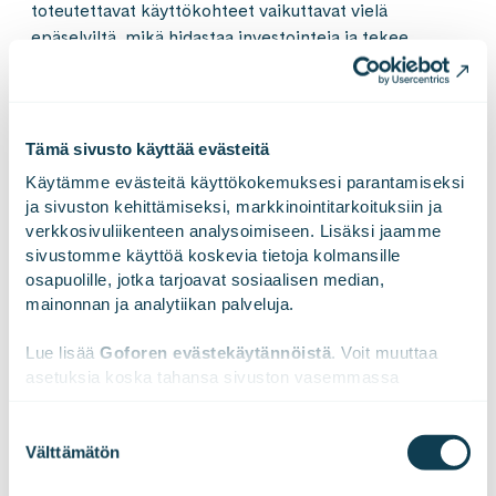
toteutettavat käyttökohteet vaikuttavat vielä
epäselviltä, mikä hidastaa investointeja ja tekee
implementaatiomatkan käynnistämisestä kankeaa.
Tämä sivusto käyttää evästeitä
Ilman elinkaariajattelua
Käytämme evästeitä käyttökokemuksesi parantamiseksi 
tekoälystä tulee nopeasti
ja sivuston kehittämiseksi, markkinointitarkoituksiin ja 
verkkosivuliikenteen analysoimiseen. Lisäksi jaamme 
teknistä velkaa, jonka ylläpito
sivustomme käyttöä koskevia tietoja kolmansille 
syö ne hyödyt, joita sen piti
osapuolille, jotka tarjoavat sosiaalisen median, 
mainonnan ja analytiikan palveluja.
tuoda.
Lue lisää 
Goforen evästekäytännöistä
. Voit muuttaa 
asetuksia koska tahansa sivuston vasemmassa 
alareunassa olevasta ikonista.
Todellinen haaste ei siis olekaan ensimmäinen toimiva
Suostumuksen
versio, vaan se, mitä tapahtuu sen
Välttämätön
valinta
jälkeen. Miten ratkaisuja ylläpidetään ja päivitetään,
We work with
47 third parties
who may receive and