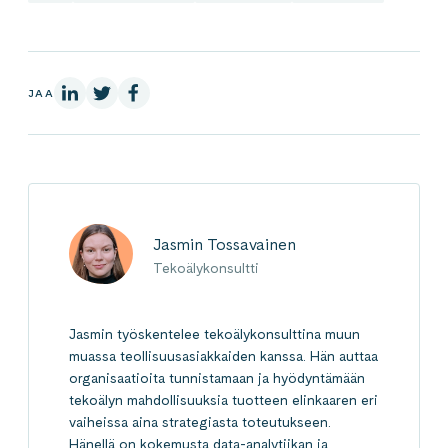
LinkedInissä
X:ssä
Facebookissa
JAA
Jasmin Tossavainen
Tekoälykonsultti
Jasmin työskentelee tekoälykonsulttina muun
muassa teollisuusasiakkaiden kanssa. Hän auttaa
organisaatioita tunnistamaan ja hyödyntämään
tekoälyn mahdollisuuksia tuotteen elinkaaren eri
vaiheissa aina strategiasta toteutukseen.
Hänellä on kokemusta data-analytiikan ja