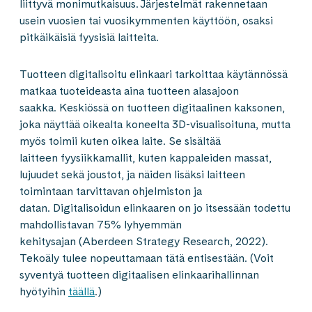
liittyvä monimutkaisuus. Järjestelmät rakennetaan
usein vuosien tai vuosikymmenten käyttöön, osaksi
pitkäikäisiä fyysisiä laitteita.
Tuotteen digitalisoitu elinkaari tarkoittaa käytännössä
matkaa tuoteideasta aina tuotteen alasajoon
saakka. Keskiössä on tuotteen digitaalinen kaksonen,
joka näyttää oikealta koneelta 3D-visualisoituna, mutta
myös toimii kuten oikea laite. Se sisältää
laitteen fyysiikkamallit, kuten kappaleiden massat,
lujuudet sekä joustot, ja näiden lisäksi laitteen
toimintaan tarvittavan ohjelmiston ja
datan. Digitalisoidun elinkaaren on jo itsessään todettu
mahdollistavan 75% lyhyemmän
kehitysajan (Aberdeen Strategy Research, 2022).
Tekoäly tulee nopeuttamaan tätä entisestään. (Voit
syventyä tuotteen digitaalisen elinkaarihallinnan
hyötyihin
täällä
.)