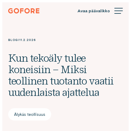
Siirry
Gofore
suoraan
We
sisältöön
offer
expert
knowledge
BLOGI
11.2.2026
in
digitalization.
Kun tekoäly tulee
koneisiin – Miksi
teollinen tuotanto vaatii
uudenlaista ajattelua
Älykäs teollisuus