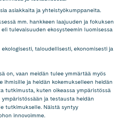
sia asiakkaita ja yhteistyökumppaneita.
tyksessä mm. hankkeen laajuuden ja fokuksen
n eli tulevaisuuden ekosysteemin luomisessa
kologisesti, taloudellisesti, ekonomisesti ja
ssä on, vaan meidän tulee ymmärtää myös
ille ihmisille ja heidän kokemukselleen heidän
sta tutkimusta, kuten oikeassa ympäristössä
n ympäristössään ja testausta heidän
e tutkimukselle. Näistä syntyy
johon innovoimme.