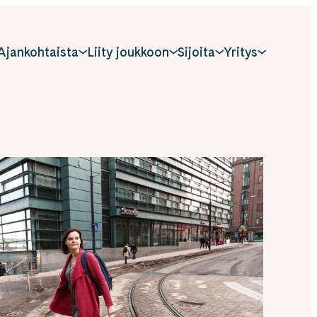
Ajankohtaista
Liity joukkoon
Sijoita
Yritys