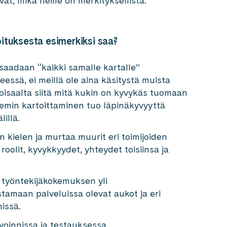
at, mikä heille on merkityksellistä.
ituksesta esimerkiksi saa?
saadaan “kaikki samalle kartalle”
essä, ei meillä ole aina käsitystä muista
a toisaalta siitä mitä kukin on kyvykäs tuomaan
eemin kartoittaminen tuo läpinäkyvyyttä
lillä.
an kielen ja murtaa muurit eri toimijoiden
roolit, kyvykkyydet, yhteydet toisiinsa ja
 työntekijäkokemuksen yli
stamaan palveluissa olevat aukot ja eri
issä.
voinnissa ja testauksessa.