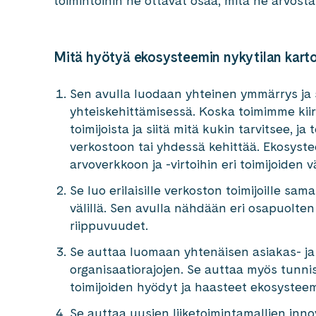
toimintoihin he ottavat osaa, mitä he arvostav
Mitä hyötyä ekosysteemin nykytilan karto
Sen avulla luodaan yhteinen ymmärrys ja 
yhteiskehittämisessä. Koska toimimme kiire
toimijoista ja siitä mitä kukin tarvitsee, j
verkostoon tai yhdessä kehittää. Ekosyst
arvoverkkoon ja -virtoihin eri toimijoiden vä
Se luo erilaisille verkoston toimijoille sam
välillä. Sen avulla nähdään eri osapuolten 
riippuvuudet.
Se auttaa luomaan yhtenäisen asiakas- ja
organisaatiorajojen. Se auttaa myös tunni
toimijoiden hyödyt ja haasteet ekosysteem
Se auttaa uusien liiketoimintamallien inno