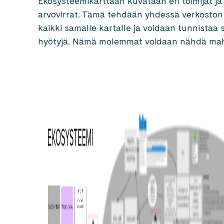
Ekosysteemikarttaan kuvataan eri toimijat ja j
arvovirrat. Tämä tehdään yhdessä verkoston
kaikki samalle kartalle ja voidaan tunnistaa 
hyötyjä. Nämä molemmat voidaan nähdä mah