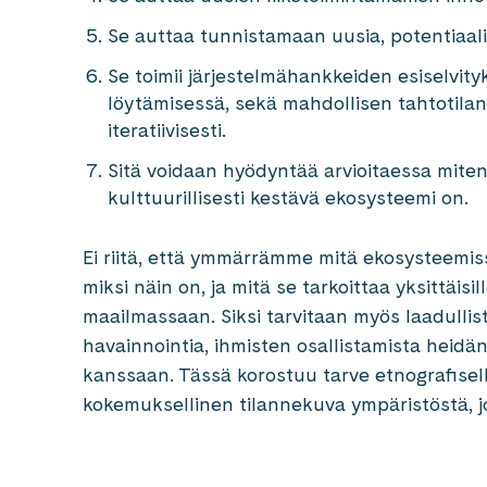
Se auttaa tunnistamaan uusia, potentiaali
Se toimii järjestelmähankkeiden esiselvi
löytämisessä, sekä mahdollisen tahtotila
iteratiivisesti.
Sitä voidaan hyödyntää arvioitaessa miten e
kulttuurillisesti kestävä ekosysteemi on.
Ei riitä, että ymmärrämme mitä ekosysteemi
miksi näin on, ja mitä se tarkoittaa yksittäis
maailmassaan. Siksi tarvitaan myös laadulli
havainnointia, ihmisten osallistamista heidä
kanssaan. Tässä korostuu tarve etnografisell
kokemuksellinen tilannekuva ympäristöstä, 