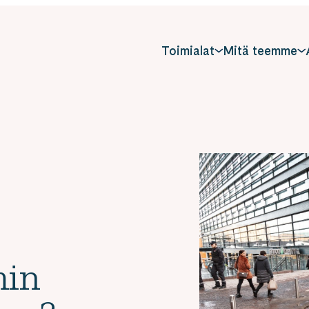
Toimialat
Mitä teemme
min