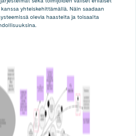
ärjestelmät sekä toimijoiden väliset erilaiset
 kanssa yhteiskehittämällä. Näin saadaan
systeemissä olevia haasteita ja toisaalta
dollisuuksina.