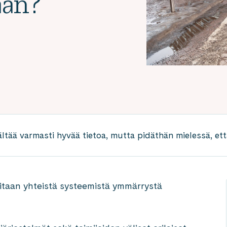
aan?
ältää varmasti hyvää tietoa, mutta pidäthän mielessä, että
vitaan yhteistä systeemistä ymmärrystä