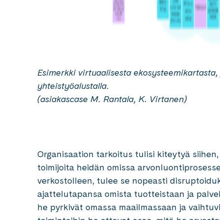
Esimerkki virtuaalisesta ekosysteemikartasta, j
yhteistyöalustalla.
(asiakascase M. Rantala, K. Virtanen)
Organisaation tarkoitus tulisi kiteytyä siih
toimijoita heidän omissa arvonluontiprosesse
verkostolleen, tulee se nopeasti disruptoiduk
ajattelutapansa omista tuotteistaan ja palv
he pyrkivät omassa maailmassaan ja vaihtuv