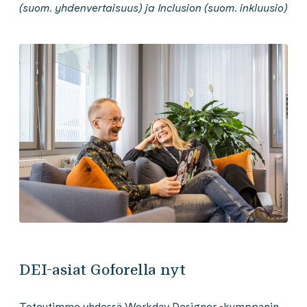
(suom. yhdenvertaisuus) ja Inclusion (suom. inkluusio)
DEI-asiat Goforella nyt
Toteutimme yhdessä Workday Designer -kumppanin