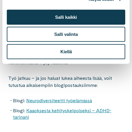
paremmin. Olemme jo päässeet hyvään vauhtiin
aiheen ympärillä: esihenkilöiden ja työntekijöiden
Salli kaikki
koulutukset etenevät sekä käymme tiivistä
keskustelua esimerkiksi työterveyshuoltomme kanssa
siitä, miten voisimme kaikki tukea neuroepätyypillisiä
Salli valinta
kollegoitamme paremmin. Lisäksi rekrytointitiimimme
on tutustunut aiheeseen paremmin ja auditoinut
Kiellä
rekrytointiprosessimme neurodiversiteetin
näkökulmasta. Pysy kuulolla!
Työ jatkuu – ja jos haluat lukea aiheesta lisää, voit
tutustua aikaisempiin blogipostauksiimme:
Blogi:
Neurodiversiteetti työelämässä
Blogi:
Kaaoksesta kehityskelpoiseksi – ADHD-
tarinani