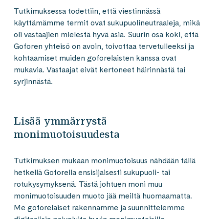
Tutkimuksessa todettiin, että viestinnässä
käyttämämme termit ovat sukupuolineutraaleja, mikä
oli vastaajien mielestä hyvä asia. Suurin osa koki, että
Goforen yhteisö on avoin, toivottaa tervetulleeksi ja
kohtaamiset muiden goforelaisten kanssa ovat
mukavia. Vastaajat eivät kertoneet häirinnästä tai
syrjinnästä.
Lisää ymmärrystä
monimuotoisuudesta
Tutkimuksen mukaan monimuotoisuus nähdään tällä
hetkellä Goforella ensisijaisesti sukupuoli- tai
rotukysymyksenä. Tästä johtuen moni muu
monimuotoisuuden muoto jää meiltä huomaamatta.
Me goforelaiset rakennamme ja suunnittelemme