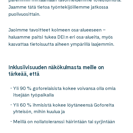
Jaamme tätä tietoa työntekijöillemme jatkossa
puolivuosittain.
Jaoimme tavoitteet kolmeen osa-alueeseen –
haluamme paitsi tukea DEI:n eri osa-alueita, myös
kasvattaa tietoisuutta aiheen ympärillä laajemmin.
Inklusiivisuuden näkökulmasta meille on
tärkeää, että
Yli 90 % goforelaisista kokee voivansa olla omia
itsejään työpaikalla
Yli 60 % ihmisistä kokee löytäneensä Goforelta
yhteisön, mihin kuulua ja
Meillä on nollatoleranssi häirintään tai syrjintään