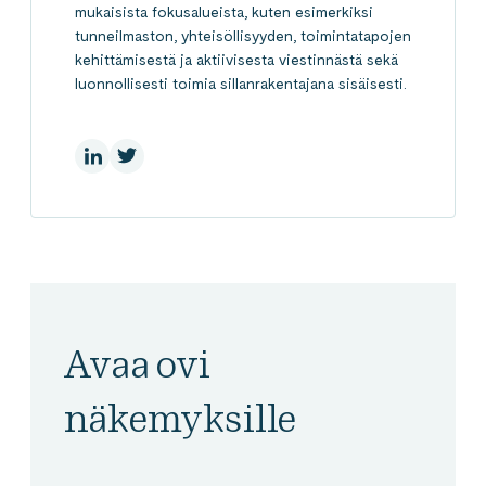
mukaisista fokusalueista, kuten esimerkiksi
tunneilmaston, yhteisöllisyyden, toimintatapojen
kehittämisestä ja aktiivisesta viestinnästä sekä
luonnollisesti toimia sillanrakentajana sisäisesti.
LinkedInissä
Share: On Twitter
Avaa ovi
näkemyksille