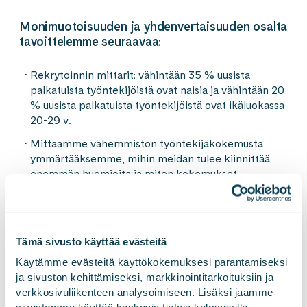
Monimuotoisuuden ja yhdenvertaisuuden osalta
tavoittelemme seuraavaa:
Rekrytoinnin mittarit: vähintään 35 % uusista
palkatuista työntekijöistä ovat naisia ja vähintään 20
% uusista palkatuista työntekijöistä ovat ikäluokassa
20-29 v.
Mittaamme vähemmistön työntekijäkokemusta
ymmärtääksemme, mihin meidän tulee kiinnittää
enemmän huomioita ja miten kokemukset
mahdollisesti eroavat verrattuna enemmistön
kokemuksiin.
Ymmärrämme, että ihmiset elävät erilaisia
Tämä sivusto käyttää evästeitä
elämänvaiheita, ja siksi myös arvostavat erilaisia
asioita. Jotta voimme olla varmoja tukevamme
Käytämme evästeitä käyttökokemuksesi parantamiseksi 
ihmisiä yksilöllisesti tavoilla, joita he kulloinkin
ja sivuston kehittämiseksi, markkinointitarkoituksiin ja 
tarvitsevat, mittaamme myös omien
verkkosivuliikenteen analysoimiseen. Lisäksi jaamme 
tukipalveluidemme toimivuutta ja tärkeyttä.