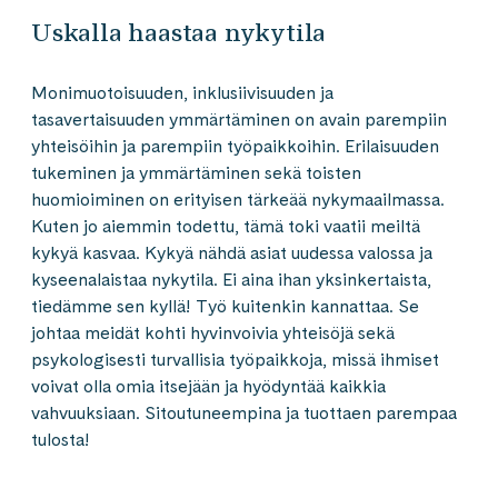
Uskalla haastaa nykytila
Monimuotoisuuden, inklusiivisuuden ja
tasavertaisuuden ymmärtäminen on avain parempiin
yhteisöihin ja parempiin työpaikkoihin. Erilaisuuden
tukeminen ja ymmärtäminen sekä toisten
huomioiminen on erityisen tärkeää nykymaailmassa.
Kuten jo aiemmin todettu, tämä toki vaatii meiltä
kykyä kasvaa. Kykyä nähdä asiat uudessa valossa ja
kyseenalaistaa nykytila. Ei aina ihan yksinkertaista,
tiedämme sen kyllä! Työ kuitenkin kannattaa. Se
johtaa meidät kohti hyvinvoivia yhteisöjä sekä
psykologisesti turvallisia työpaikkoja, missä ihmiset
voivat olla omia itsejään ja hyödyntää kaikkia
vahvuuksiaan. Sitoutuneempina ja tuottaen parempaa
tulosta!