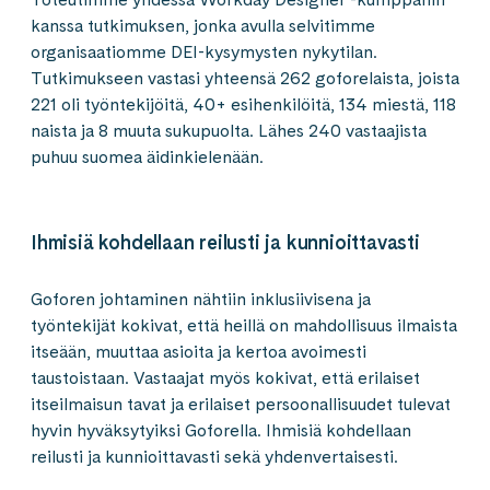
kanssa tutkimuksen, jonka avulla selvitimme
organisaatiomme DEI-kysymysten nykytilan.
Tutkimukseen vastasi yhteensä 262 goforelaista, joista
221 oli työntekijöitä, 40+ esihenkilöitä, 134 miestä, 118
naista ja 8 muuta sukupuolta. Lähes 240 vastaajista
puhuu suomea äidinkielenään.
Ihmisiä kohdellaan reilusti ja kunnioittavasti
Goforen johtaminen nähtiin inklusiivisena ja
työntekijät kokivat, että heillä on mahdollisuus ilmaista
itseään, muuttaa asioita ja kertoa avoimesti
taustoistaan. Vastaajat myös kokivat, että erilaiset
itseilmaisun tavat ja erilaiset persoonallisuudet tulevat
hyvin hyväksytyiksi Goforella. Ihmisiä kohdellaan
reilusti ja kunnioittavasti sekä yhdenvertaisesti.