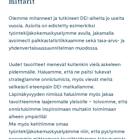
mittarit
Olemme mitanneet ja tutkineet DEI-aiheita jo useita
vuosia. Asioita on edistetty esimerkiksi
työntekijäkokemuskyselymme avulla, jakamalla
avoimesti palkkastatistiikkaamme sekä tasa-arvo- ja
yhdenvertaisuussuunnitelman muodossa.
Uudet tavoitteet menevät kuitenkin vielä askeleen
pidemmälle. Haluamme, että ne paitsi tukevat
strategiamme onnistumista, myös vievät meitä
selkeästi eteenpäin DEI-matkallamme.
Läpinäkyvyyden nimissä halusimme myös jakaa
tavoitteemme laajemmalle yleisölle – toivomme, että
onnistuisimme inspiroimaan muitakin toimimaan
aiheen ympärillä!
Me myös kehitimme omaa
työntekijäkokemuskyselyämme niin, että pystymme
paremmin mittaamaan tavoitteidemme toteutumista.