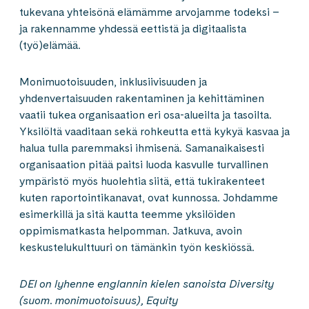
tukevana yhteisönä elämämme arvojamme todeksi –
ja rakennamme yhdessä eettistä ja digitaalista
(työ)elämää.
Monimuotoisuuden, inklusiivisuuden ja
yhdenvertaisuuden rakentaminen ja kehittäminen
vaatii tukea organisaation eri osa-alueilta ja tasoilta.
Yksilöltä vaaditaan sekä rohkeutta että kykyä kasvaa ja
halua tulla paremmaksi ihmisenä. Samanaikaisesti
organisaation pitää paitsi luoda kasvulle turvallinen
ympäristö myös huolehtia siitä, että tukirakenteet
kuten raportointikanavat, ovat kunnossa. Johdamme
esimerkillä ja sitä kautta teemme yksilöiden
oppimismatkasta helpomman. Jatkuva, avoin
keskustelukulttuuri on tämänkin työn keskiössä.
DEI on lyhenne englannin kielen sanoista Diversity
(suom. monimuotoisuus), Equity