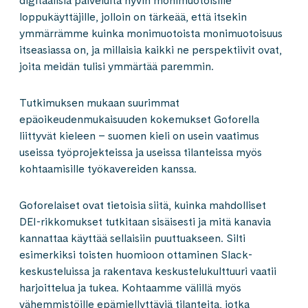
digitaalisia palveluita hyvin monimuotoisille
loppukäyttäjille, jolloin on tärkeää, että itsekin
ymmärrämme kuinka monimuotoista monimuotoisuus
itseasiassa on, ja millaisia kaikki ne perspektiivit ovat,
joita meidän tulisi ymmärtää paremmin.
Tutkimuksen mukaan suurimmat
epäoikeudenmukaisuuden kokemukset Goforella
liittyvät kieleen – suomen kieli on usein vaatimus
useissa työprojekteissa ja useissa tilanteissa myös
kohtaamisille työkavereiden kanssa.
Goforelaiset ovat tietoisia siitä, kuinka mahdolliset
DEI-rikkomukset tutkitaan sisäisesti ja mitä kanavia
kannattaa käyttää sellaisiin puuttuakseen. Silti
esimerkiksi toisten huomioon ottaminen Slack-
keskusteluissa ja rakentava keskustelukulttuuri vaatii
harjoittelua ja tukea. Kohtaamme välillä myös
vähemmistöille epämiellyttäviä tilanteita, jotka