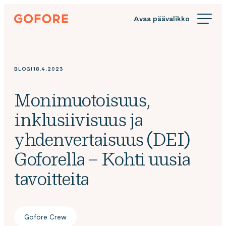
Siirry
Gofore
suoraan
We
sisältöön
offer
expert
knowledge
BLOGI
18.4.2023
in
digitalization.
Monimuotoisuus,
inklusiivisuus ja
yhdenvertaisuus (DEI)
Goforella – Kohti uusia
tavoitteita
Gofore Crew