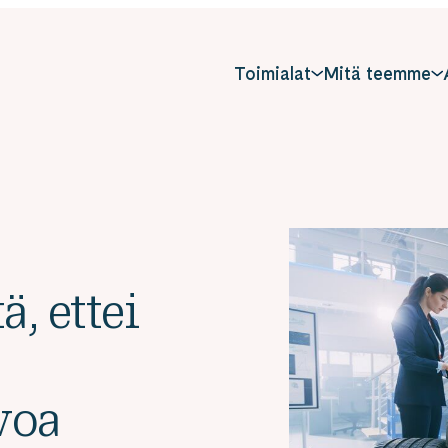
Toimialat
Mitä teemme
ä, ettei
voa