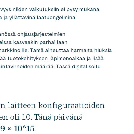
yys niiden vaikutuksiin ei pysy mukana.
ja yllättävinä laatuongelmina.
nnössä ohjausjärjestelmien
issa kasvaakin parhaillaan
markkinoille. Tämä aiheuttaa harmaita hiuksia
ttää tuotekehityksen läpimenoaikaa ja lisää
mintavirheiden määrää. Tässä digitalisoitu
en laitteen konfiguraatioiden
en oli 10. Tänä päivänä
09 × 10^15
.