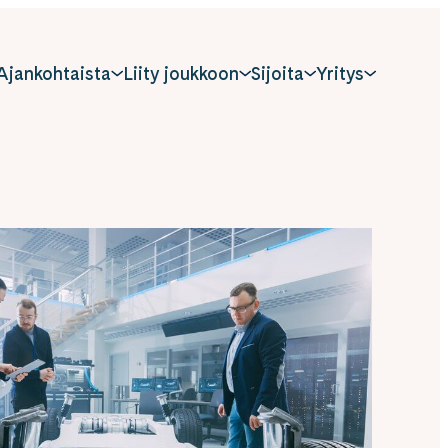
Ajankohtaista
Liity joukkoon
Sijoita
Yritys