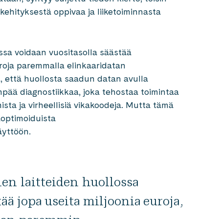
kehityksestä oppivaa ja liiketoiminnasta
ossa voidaan vuositasolla säästää
uroja paremmalla elinkaaridatan
ä, että huollosta saadun datan avulla
ää diagnostiikkaa, joka tehostaa toimintaa
ta ja virheellisiä vikakoodeja. Mutta tämä
aoptimoiduista
äyttöön.
ien laitteiden huollossa
ää jopa useita miljoonia euroja,