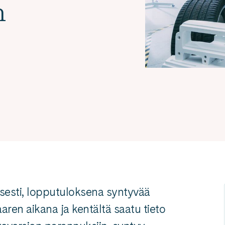
n
isesti, lopputuloksena syntyvää
aren aikana ja kentältä saatu tieto