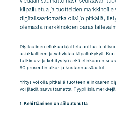
viedään saumattomasti seuraavan tuot
kilpailuetua ja tuotteiden markkinoille
digitalisaatiomatka olisi jo pitkällä, tie
olemasta markkinoiden paras laitevalm
Digitaalinen elinkaariajattelu auttaa teollis
asiakkailleen ja vahvistaa kilpailukykyä. Kun
tutkimus- ja kehitystyö sekä elinkaaren seu
90 prosentin aika- ja kustannussäästöt.
Yritys voi olla pitkällä tuotteen elinkaaren di
voi jäädä saavuttamatta. Tyypillisiä merkkejä
1. Kehittäminen on siiloutunutta