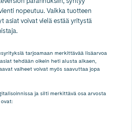
eversion parannuksiin, syntyy
 vienti nopeutuu. Vaikka tuotteen
tyt asiat voivat vielä estää yritystä
istaja.
uusyrityksiä tarjoamaan merkittävää lisäarvoa
 asiat tehdään oikein heti alusta alkaen,
raavat vaiheet voivat myös saavuttaa jopa
gitalisoinnissa ja silti merkittävä osa arvosta
 ovat: