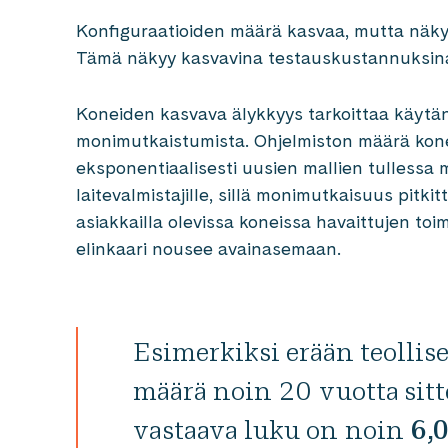
Konfiguraatioiden määrä kasvaa, mutta näkyv
Tämä näkyy kasvavina testauskustannuksina 
Koneiden kasvava älykkyys tarkoittaa käytä
monimutkaistumista. Ohjelmiston määrä kone
eksponentiaalisesti uusien mallien tullessa 
laitevalmistajille, sillä monimutkaisuus pitki
asiakkailla olevissa koneissa havaittujen toi
elinkaari nousee avainasemaan.
Esimerkiksi erään teollis
määrä noin 20 vuotta sitt
vastaava luku on noin
6,