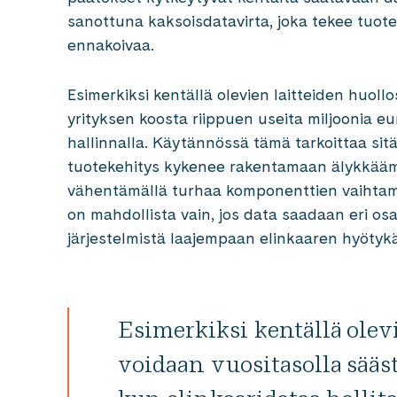
sanottuna kaksoisdatavirta, joka tekee tuote
ennakoivaa.
Esimerkiksi kentällä olevien laitteiden huoll
yrityksen koosta riippuen useita miljoonia e
hallinnalla. Käytännössä tämä tarkoittaa sit
tuotekehitys kykenee rakentamaan älykkäämp
vähentämällä turhaa komponenttien vaihtamis
on mahdollista vain, jos data saadaan eri os
järjestelmistä laajempaan elinkaaren hyötyk
Esimerkiksi kentällä olev
voidaan vuositasolla sääst