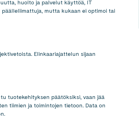
utta, huolto ja palvelut käyttöä, IT
t päälleliimattuja, mutta kukaan ei optimoi tai
ktivetoista. Elinkaariajattelun sijaan
utu tuotekehityksen päätöksiksi, vaan jää
isten tiimien ja toimintojen tietoon. Data on
on.