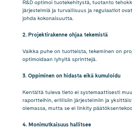
R&D optimoi tuotekehitystä, tuotanto tehokku
järjestelmiä ja turvallisuus ja regulaatiot ova
johda kokonaisuutta.
2. Projektirakenne ohjaa tekemistä
Vaikka puhe on tuotteista, tekeminen on proje
optimoidaan lyhyitä sprinttejä.
3. Oppiminen on hidasta eikä kumuloidu
Kentältä tuleva tieto ei systemaattisesti mu
raportteihin, erillisiin järjestelmiin ja yksittä
olemassa, mutta se ei linkity päätöksenteko
4. Monimutkaisuus hallitsee