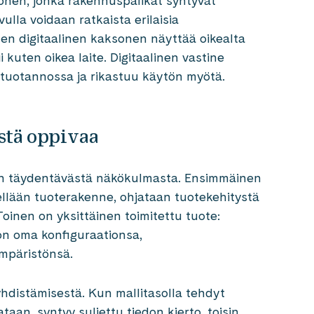
sonen, jonka rakennuspalikat syntyvät
lla voidaan ratkaista erilaisia
nen digitaalinen kaksonen näyttää oikealta
 kuten oikea laite. Digitaalinen vastine
 tuotannossa ja rikastuu käytön myötä.
stä oppivaa
aan täydentävästä näkökulmasta. Ensimmäinen
tellään tuoterakenne, ohjataan tuotekehitystä
Toinen on yksittäinen toimitettu tuote:
a on oma konfiguraationsa,
ympäristönsä.
hdistämisestä. Kun mallitasolla tehdyt
aan, syntyy suljettu tiedon kierto, toisin