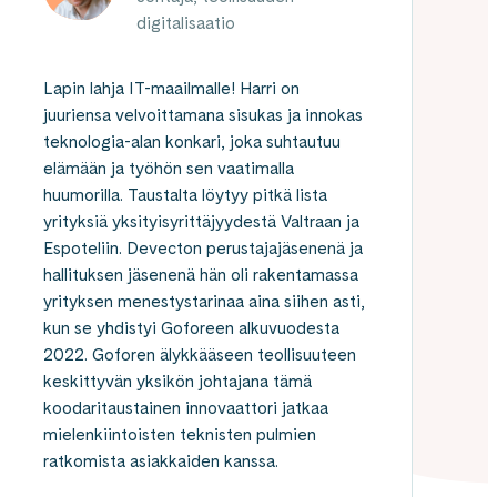
digitalisaatio
Lapin lahja IT-maailmalle! Harri on
juuriensa velvoittamana sisukas ja innokas
teknologia-alan konkari, joka suhtautuu
elämään ja työhön sen vaatimalla
huumorilla. Taustalta löytyy pitkä lista
yrityksiä yksityisyrittäjyydestä Valtraan ja
Espoteliin. Devecton perustajajäsenenä ja
hallituksen jäsenenä hän oli rakentamassa
yrityksen menestystarinaa aina siihen asti,
kun se yhdistyi Goforeen alkuvuodesta
2022. Goforen älykkääseen teollisuuteen
keskittyvän yksikön johtajana tämä
koodaritaustainen innovaattori jatkaa
mielenkiintoisten teknisten pulmien
ratkomista asiakkaiden kanssa.