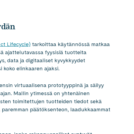
ydän
ct Lifecycle)
tarkoittaa käytännössä matkaa
 ajattelutavassa fyysisiä tuotteita
ys, data ja digitaaliset kyvykkyydet
 koko elinkaaren ajaksi.
ensin virtuaalisena prototyyppinä ja säilyy
 ajan. Mallin ytimessä on yhtenäinen
äisten toimitettujen tuotteiden tiedot sekä
aa paremman päätöksenteon, laadukkaammat