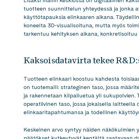
Lisäksi mallin keskiössä on digitaalinen kak
tuotteen suunnittelun yhteydessä ja jonka avu
käyttötapauksia elinkaaren aikana. Täydelli
koneelta 3D-visualisoituna, mutta myös toimii
tarkentuu kehityksen aikana, konkretisoituu
Kaksoisdatavirta tekee R&D:
Tuotteen elinkaari koostuu kahdesta toisi
on tuotemalli: strateginen taso, jossa määri
ja rakennetaan kilpailuetua yli sukupolvien. 
operatiivinen taso, jossa jokaisella laitteell
elinkaaritapahtumansa ja todellinen käyttö
Keskeinen arvo syntyy näiden näkökulmien y
päätökset kytkeytyvät kentältä saatavaan dat