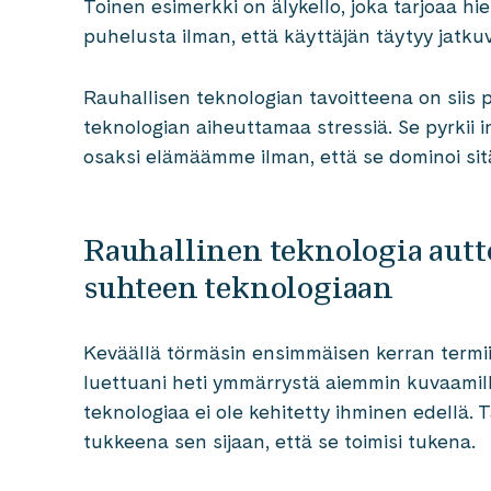
Toinen esimerkki on älykello, joka tarjoaa hi
puhelusta ilman, että käyttäjän täytyy jatkuv
Rauhallisen teknologian tavoitteena on siis
teknologian aiheuttamaa stressiä. Se pyrkii
osaksi elämäämme ilman, että se dominoi sit
Rauhallinen teknologia aut
suhteen teknologiaan
Keväällä törmäsin ensimmäisen kerran termii
luettuani heti ymmärrystä aiemmin kuvaamillen
teknologiaa ei ole kehitetty ihminen edellä. 
tukkeena sen sijaan, että se toimisi tukena.