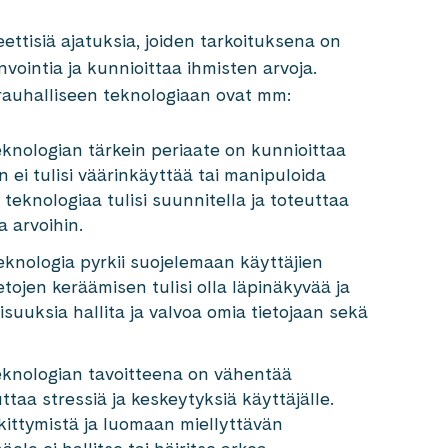
ettisiä ajatuksia, joiden tarkoituksena on
invointia ja kunnioittaa ihmisten arvoja.
ät rauhalliseen teknologiaan ovat mm:
knologian tärkein periaate on kunnioittaa
n ei tulisi väärinkäyttää tai manipuloida
n teknologiaa tulisi suunnitella ja toteuttaa
a arvoihin.
knologia pyrkii suojelemaan käyttäjien
ietojen keräämisen tulisi olla läpinäkyvää ja
lisuuksia hallita ja valvoa omia tietojaan sekä
teknologian tavoitteena on vähentää
uttaa stressiä ja keskeytyksiä käyttäjälle.
kittymistä ja luomaan miellyttävän