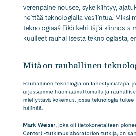
verenpaine nousee, syke kiihtyy, ajatuks
heittää teknologialla vesilintua. Miksi m
teknologiaa? Eikö kehittäjiä kiinnosta 
kuulleet rauhallisesta teknologiasta, 
Mitä on rauhallinen teknol
Rauhallinen teknologia on lähestymistapa, j
arjessamme huomaamattomalla ja rauhallisell
miellyttävä kokemus, jossa teknologia tukee 
hälinää.
Mark Weiser
, joka oli tietokonetaiteen pion
Center) -tutkimuslaboratorion tutkija, on sa