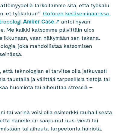
ttömyydellä tarkoitamme sitä, että työkalu
än, et työkaluun”.
Goforen kesäseminaarissa
ntropologi
Amber Case
antoi hyvän
me. Me kaikki katsomme päivittäin ulos
se ikkunaan, vaan näkymään sen takana.
logia, joka mahdollistaa katsomisen
seinässä.
ttä teknologian ei tarvitse olla jatkuvasti
 taustalla ja välittää tarpeellisia tietoja tai
iikaa huomiota tai aiheuttaa stressiä –
i tai värinä voisi olla esimerkki rauhallisesta
 että hänelle on saapunut uusi viesti tai
ymistään tai aiheuta tarpeetonta häiriötä.