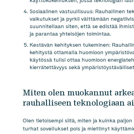
käyttökokemuksen, jossa teknologian läsnäo
Sosiaalinen vastuullisuus: Rauhallinen te
vaikutukset ja pyrkii välttämään negatiivi
suunnitellaan siten, että se edistää ihmis
ja parantaa yhteisöjen toimintaa.
Kestävän kehityksen tukeminen: Rauhallin
kehitystä ottamalla huomioon ympäristöva
käytössä tulisi ottaa huomioon energiateh
kierrätettävyys sekä ympäristöystävälliset
Miten olen muokannut arkea
rauhalliseen teknologiaan a
Olen tietoisempi siitä, miten ja kuinka paljon
turhat sovellukset pois ja miettinyt käyttämi