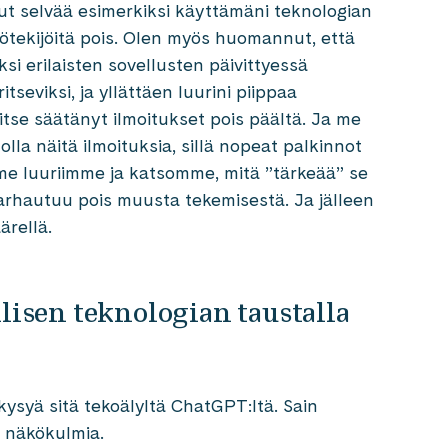
nut selvää esimerkiksi käyttämäni teknologian
iriötekijöitä pois. Olen myös huomannut, että
ksi erilaisten sovellusten päivittyessä
seviksi, ja yllättäen luurini piippaa
 itse säätänyt ilmoitukset pois päältä. Ja me
la näitä ilmoituksia, sillä nopeat palkinnot
mme luuriimme ja katsomme, mitä ”tärkeää” se
arhautuu pois muusta tekemisestä. Ja jälleen
ärellä.
llisen teknologian taustalla
 kysyä sitä tekoälyltä ChatGPT:ltä. Sain
ia näkökulmia.