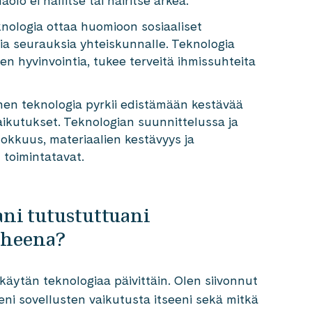
lo ei hallitse tai häiritse arkea.
knologia ottaa huomioon sosiaaliset
sia seurauksia yhteiskunnalle. Teknologia
ten hyvinvointia, tukee terveitä ihmissuhteita
en teknologia pyrkii edistämään kestävää
ikutukset. Teknologian suunnittelussa ja
okkuus, materiaalien kestävyys ja
 toimintatavat.
ni tutustuttuani
iheena?
 käytän teknologiaa päivittäin. Olen siivonnut
eni sovellusten vaikutusta itseeni sekä mitkä