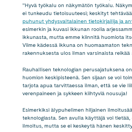
”Hyvä työkalu on näkymätön työkalu. Näkymä
ei tunkeudu tietoisuuteesi; keskityt tehtävä
puhunut yhdysvaltalainen tietokirjailija ja a
esimerkin ja kuvasi ikkunan roolia arjessam
ikkunasta, mutta emme kiinnitä huomiota it
Viime kädessä ikkuna on huomaamaton tekno
rakennuksesta ulos ilman varsinaista reikää 
Rauhallisen teknologian perusajatuksena on, e
huomion keskipisteenä. Sen sijaan se voi toimia
tarjota apua tarvittaessa ilman, että se vie l
verenpaineen ja sykkeen kiihtyviä nousuja!
Esimerkiksi älypuhelimen hiljainen ilmoitusään
teknologiasta. Sen avulla käyttäjä voi tietää,
ilmoitus, mutta se ei keskeytä hänen keskitt