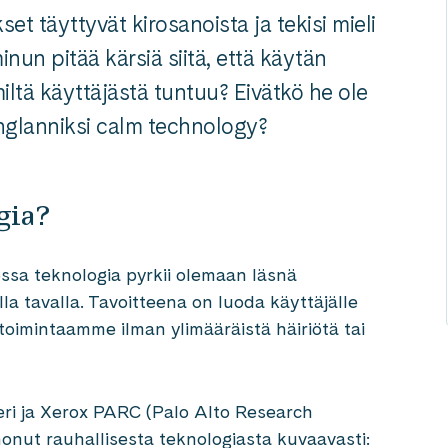
et täyttyvät kirosanoista ja tekisi mieli
inun pitää kärsiä siitä, että käytän
miltä käyttäjästä tuntuu? Eivätkö he ole
englanniksi calm technology?
ogia?
ossa teknologia pyrkii olemaan läsnä
a tavalla. Tavoitteena on luoda käyttäjälle
toimintaamme ilman ylimääräistä häiriötä tai
eeri ja Xerox PARC (Palo Alto Research
nonut rauhallisesta teknologiasta kuvaavasti: