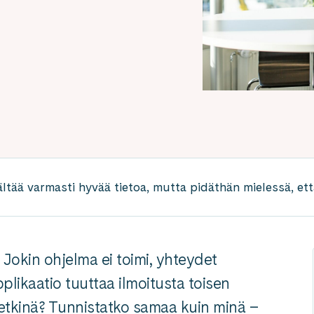
ältää varmasti hyvää tietoa, mutta pidäthän mielessä, että
 Jokin ohjelma ei toimi, yhteydet
pplikaatio tuuttaa ilmoitusta toisen
hetkinä? Tunnistatko samaa kuin minä –