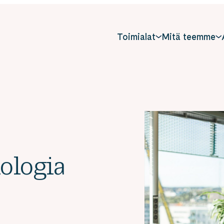
Toimialat
Mitä teemme
ologia