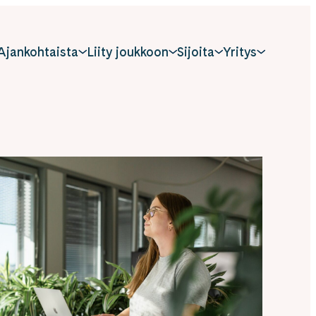
Ajankohtaista
Liity joukkoon
Sijoita
Yritys