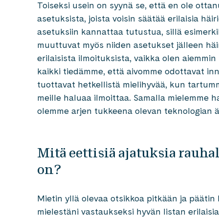
Toiseksi usein on syynä se, että en ole otta
asetuksista, joista voisin säätää erilaisia hä
asetuksiin kannattaa tutustua, sillä esimerki
muuttuvat myös niiden asetukset jälleen häirit
erilaisista ilmoituksista, vaikka olen aiemmin
kaikki tiedämme, että aivomme odottavat innol
tuottavat hetkellistä mielihyvää, kun tartu
meille haluaa ilmoittaa. Samalla mielemme h
olemme arjen tukkeena olevan teknologian ä
Mitä eettisiä ajatuksia rauha
on?
Mietin yllä olevaa otsikkoa pitkään ja päätin
mielestäni vastaukseksi hyvän listan erilais