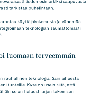
enovaraisesti tiedon esimerkiksi saapuvasta
asti tarkistaa puhelintaan.
 parantaa käyttäjäkokemusta ja vähentää
 integroimaan teknologian saumattomasti
ä.
toi luomaan terveemmän
n rauhallinen teknologia. Sain aiheesta
i tunteille. Kyse on usein siitä, että
Tällöin se on helposti arjen tekemisen