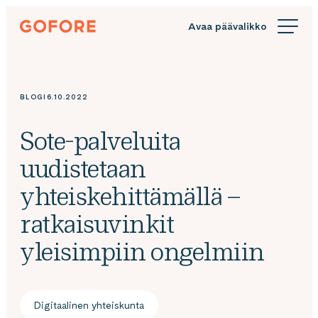
Siirry
Gofore
suoraan
We
sisältöön
offer
expert
knowledge
BLOGI
6.10.2022
in
digitalization.
Sote-palveluita
uudistetaan
yhteiskehittämällä –
ratkaisuvinkit
yleisimpiin ongelmiin
Digitaalinen yhteiskunta