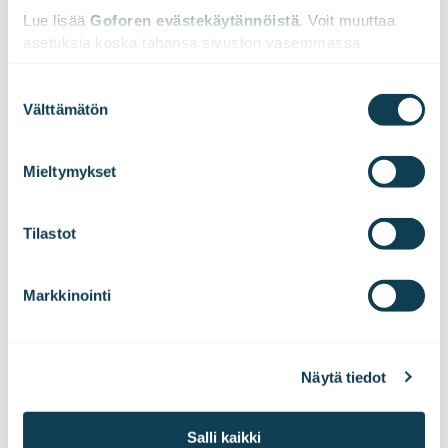
Lue lisää 
Goforen evästekäytännöistä
. Voit muuttaa 
asetuksia koska tahansa sivuston vasemmassa 
alareunassa olevasta ikonista.
Suostumuksen
Maiju toimii Goforella organisaatiomuotoilun ja
Välttämätön
valinta
palvelumuotoilun asiantuntijana. Hänen
We work with
47 third parties
who may receive and
intohimonaan on organisaatioiden
muutosjoustavuuden tukeminen ja
process your information.
Mieltymykset
kokeilukulttuurin juurruttaminen. Maiju on
työskennellyt designerina isoissa
järjestelmäkehityshankkeissa, sekä
Tilastot
muutosjohtamisen ja strategisen kehittämisen
tukena organisaatiojohdolle. Maiju haluaa
rakentaa empaattista ja suvaitsevaista
Markkinointi
digimaailmaa, joka tukee hyvinvointia ja
helpottaa arkisten asioiden hoitamista.
Näytä tiedot
LinkedInissä
Salli kaikki