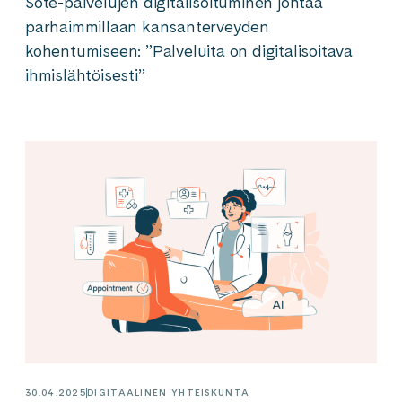
Sote-palvelujen digitalisoituminen johtaa
parhaimmillaan kansanterveyden
kohentumiseen: ”Palveluita on digitalisoitava
ihmislähtöisesti”
30.04.2025
DIGITAALINEN YHTEISKUNTA