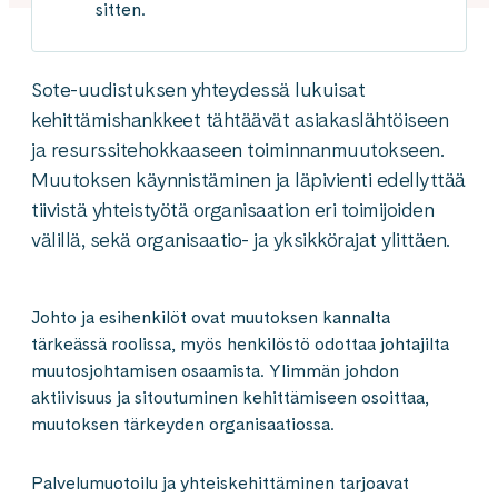
sitten.
Sote-uudistuksen yhteydessä lukuisat
kehittämishankkeet tähtäävät asiakaslähtöiseen
ja resurssitehokkaaseen toiminnanmuutokseen.
Muutoksen käynnistäminen ja läpivienti edellyttää
tiivistä yhteistyötä organisaation eri toimijoiden
välillä, sekä organisaatio- ja yksikkörajat ylittäen.
Johto ja esihenkilöt ovat muutoksen kannalta
tärkeässä roolissa, myös henkilöstö odottaa johtajilta
muutosjohtamisen osaamista. Ylimm
ä
n johdon
aktiivisuus ja sitoutuminen kehittämiseen osoittaa,
muutoksen tärkeyden organisaatiossa.
Palvelumuotoilu ja yhteiskehittäminen tarjoavat