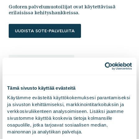
Goforen palvelumuotoilijat ovat käytettävissä
erilaisissa kehityshankkeissa.
UUDISTA SOTE-PALVELUITA
sote
yhteiskehittäminen
Tämä sivusto käyttää evästeitä
LinkedInissä
X:ssä
Facebookissa
JAA
Käytämme evästeitä käyttökokemuksesi parantamiseksi 
ja sivuston kehittämiseksi, markkinointitarkoituksiin ja 
verkkosivuliikenteen analysoimiseen. Lisäksi jaamme 
sivustomme käyttöä koskevia tietoja kolmansille 
osapuolille, jotka tarjoavat sosiaalisen median, 
mainonnan ja analytiikan palveluja.
Maiju Kinnunen