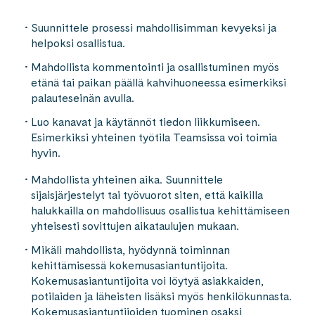
Suunnittele prosessi mahdollisimman kevyeksi ja
helpoksi osallistua.
Mahdollista kommentointi ja osallistuminen myös
etänä tai paikan päällä kahvihuoneessa esimerkiksi
palauteseinän avulla.
Luo kanavat ja käytännöt tiedon liikkumiseen.
Esimerkiksi yhteinen työtila Teamsissa voi toimia
hyvin.
Mahdollista yhteinen aika. Suunnittele
sijaisjärjestelyt tai työvuorot siten, että kaikilla
halukkailla on mahdollisuus osallistua kehittämiseen
yhteisesti sovittujen aikataulujen mukaan.
Mikäli mahdollista, hyödynnä toiminnan
kehittämisessä kokemusasiantuntijoita.
Kokemusasiantuntijoita voi löytyä asiakkaiden,
potilaiden ja läheisten lisäksi myös henkilökunnasta.
Kokemusasiantuntijoiden tuominen osaksi