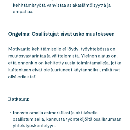
kehittämistyötä vahvistaa asiakaslähtöisyyttä ja
empatiaa.
Ongelma
:
Osallistujat eivät usko muutokseen
Motivaatio kehittämiselle ei löydy, työyhteisössä on
muutosvastarintaa ja välttelemistä. Yleinen ajatus on,
että ennenkin on kehitetty uusia toimintamalleja, jotka
kuitenkaan eivät ole juurtuneet käytännöiksi, mikä nyt
olisi erilaista?
Ratkaisu:
Innosta omalla esimerkilläsi ja aktiivisella
osallistumisella, kannusta työntekijöitä osallistumaan
yhteistyöskentelyyn.