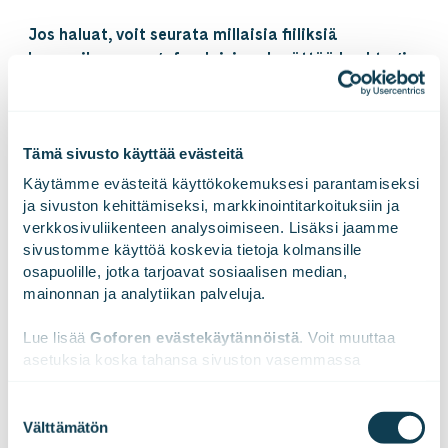
Jos haluat, voit seurata millaisia fiiliksiä
kamppiksemme goforelaisissa herättää hashtagin
#GoforeCulture takaa
Aurinkoa päivääsi!
Tämä sivusto käyttää evästeitä
Käytämme evästeitä käyttökokemuksesi parantamiseksi 
Goforen Communality Crew & People Operations
ja sivuston kehittämiseksi, markkinointitarkoituksiin ja 
verkkosivuliikenteen analysoimiseen. Lisäksi jaamme 
sivustomme käyttöä koskevia tietoja kolmansille 
osapuolille, jotka tarjoavat sosiaalisen median, 
mainonnan ja analytiikan palveluja.
Lue lisää 
Goforen evästekäytännöistä
. Voit muuttaa 
asetuksia koska tahansa sivuston vasemmassa 
alareunassa olevasta ikonista.
Suostumuksen
Välttämätön
valinta