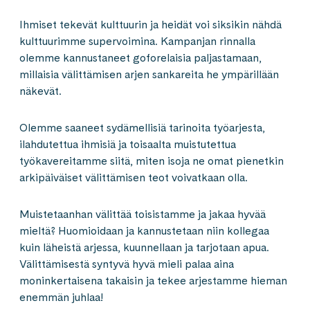
Ihmiset tekevät kulttuurin ja heidät voi siksikin nähdä
kulttuurimme supervoimina. Kampanjan rinnalla
olemme kannustaneet goforelaisia paljastamaan,
millaisia välittämisen arjen sankareita he ympärillään
näkevät.
Olemme saaneet sydämellisiä tarinoita työarjesta,
ilahdutettua ihmisiä ja toisaalta muistutettua
työkavereitamme siitä, miten isoja ne omat pienetkin
arkipäiväiset välittämisen teot voivatkaan olla.
Muistetaanhan välittää toisistamme ja jakaa hyvää
mieltä? Huomioidaan ja kannustetaan niin kollegaa
kuin läheistä arjessa, kuunnellaan ja tarjotaan apua.
Välittämisestä syntyvä hyvä mieli palaa aina
moninkertaisena takaisin ja tekee arjestamme hieman
enemmän juhlaa!