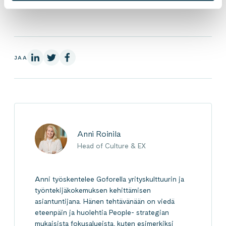
LinkedInissä
X:ssä
Facebookissa
JAA
Anni Roinila
Head of Culture & EX
Anni työskentelee Goforella yrityskulttuurin ja
työntekijäkokemuksen kehittämisen
asiantuntijana. Hänen tehtävänään on viedä
eteenpäin ja huolehtia People- strategian
mukaisista fokusalueista, kuten esimerkiksi