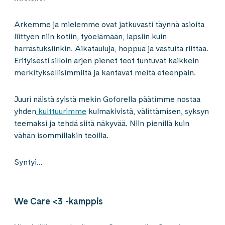
Arkemme ja mielemme ovat jatkuvasti täynnä asioita
liittyen niin kotiin, työelämään, lapsiin kuin
harrastuksiinkin. Aikatauluja, hoppua ja vastuita riittää.
Erityisesti silloin arjen pienet teot tuntuvat kaikkein
merkityksellisimmiltä ja kantavat meitä eteenpäin.
Juuri näistä syistä mekin Goforella päätimme nostaa
yhden
kulttuurimme
kulmakivistä, välittämisen, syksyn
teemaksi ja tehdä siitä näkyvää. Niin pienillä kuin
vähän isommillakin teoilla.
Syntyi…
We Care <3 -kamppis