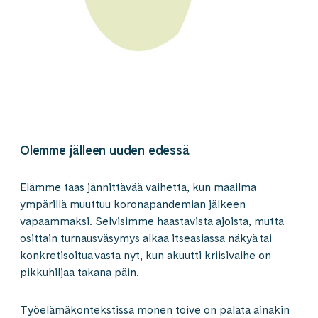
Olemme jälleen uuden edessä
Elämme taas jännittävää vaihetta, kun maailma
ympärillä muuttuu koronapandemian jälkeen
vapaammaksi. Selvisimme haastavista ajoista, mutta
osittain turnausväsymys alkaa itseasiassa näkyä tai
konkretisoitua vasta nyt, kun akuutti kriisivaihe on
pikkuhiljaa takana päin.
Työelämäkontekstissa monen toive on palata ainakin