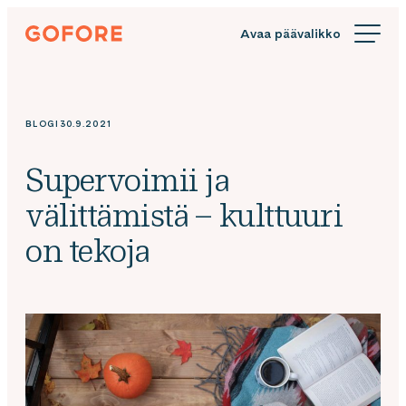
Siirry
Gofore
suoraan
We
sisältöön
offer
expert
knowledge
BLOGI
30.9.2021
in
digitalization.
Supervoimii ja
välittämistä – kulttuuri
on tekoja