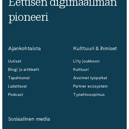
Eettisen digimaailman
pioneeri
Ajankohtaista
Kulttuuri & ihmiset
Uutiset
Liity joukkoon
Blogi ja artikkelit
Kulttuuri
Tapahtumat
Avoimet työpaikat
Ladattavat
Partner ecosystem
Podcast
Työehtosopimus
Sosiaalinen media