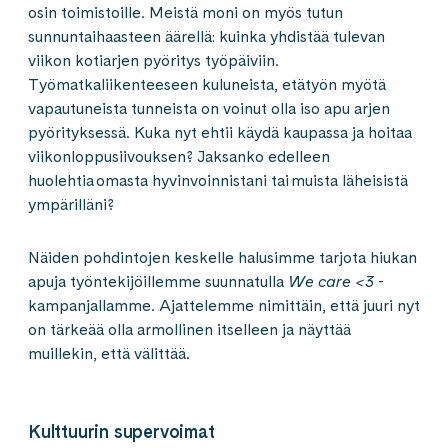
osin toimistoille. Meistä moni on myös tutun
sunnuntaihaasteen äärellä: kuinka yhdistää tulevan
viikon kotiarjen pyöritys työpäiviin.
Työmatkaliikenteeseen kuluneista, etätyön myötä
vapautuneista tunneista on voinut olla iso apu arjen
pyörityksessä. Kuka nyt ehtii käydä kaupassa ja hoitaa
viikonloppusiivouksen? Jaksanko edelleen
huolehtia omasta hyvinvoinnistani tai muista läheisistä
ympärilläni?
Näiden pohdintojen keskelle halusimme tarjota hiukan
apuja työntekijöillemme suunnatulla
We care <3
-
kampanjallamme. Ajattelemme nimittäin, että juuri nyt
on tärkeää olla armollinen itselleen ja näyttää
muillekin, että välittää.
Kulttuurin supervoimat