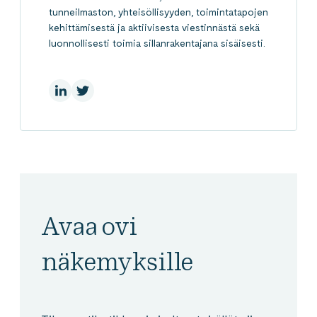
tunneilmaston, yhteisöllisyyden, toimintatapojen
kehittämisestä ja aktiivisesta viestinnästä sekä
luonnollisesti toimia sillanrakentajana sisäisesti.
LinkedInissä
X:ssä
Avaa ovi
näkemyksille