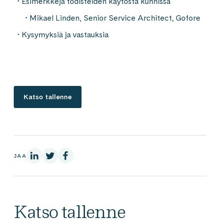
Esimerkkejä todisteiden käytöstä kunnissa
Mikael Linden, Senior Service Architect, Gofore
Kysymyksiä ja vastauksia
Katso tallenne
LinkedInissä
X:ssä
Facebookissa
JAA
Katso tallenne