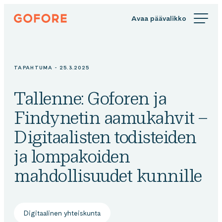
Siirry
Gofore
suoraan
We
sisältöön
offer
expert
knowledge
TAPAHTUMA - 25.3.2025
in
digitalization.
Tallenne: Goforen ja
Findynetin aamukahvit –
Digitaalisten todisteiden
ja lompakoiden
mahdollisuudet kunnille
Digitaalinen yhteiskunta