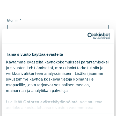
Etunimi
*
Sukunimi
*
Tämä sivusto käyttää evästeitä
Käytämme evästeitä käyttökokemuksesi parantamiseksi 
ja sivuston kehittämiseksi, markkinointitarkoituksiin ja 
Sähköposti
*
verkkosivuliikenteen analysoimiseen. Lisäksi jaamme 
sivustomme käyttöä koskevia tietoja kolmansille 
osapuolille, jotka tarjoavat sosiaalisen median, 
Puhelinnumero
*
mainonnan ja analytiikan palveluja.
Lue lisää 
Goforen evästekäytännöistä
. Voit muuttaa 
asetuksia koska tahansa sivuston vasemmassa 
alareunassa olevasta ikonista.
Yritys / Organisaatio
*