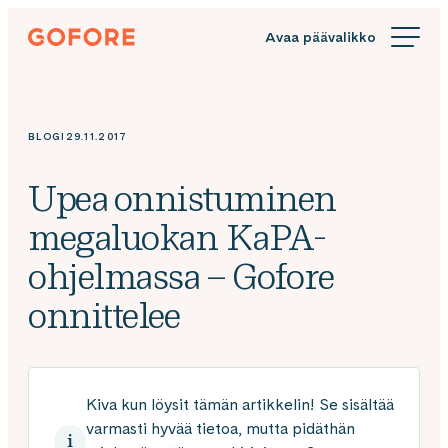
Siirry
Gofore
suoraan
We
sisältöön
offer
expert
knowledge
BLOGI
29.11.2017
in
digitalization.
Upea onnistuminen
megaluokan KaPA-
ohjelmassa – Gofore
onnittelee
Kiva kun löysit tämän artikkelin! Se sisältää
varmasti hyvää tietoa, mutta pidäthän