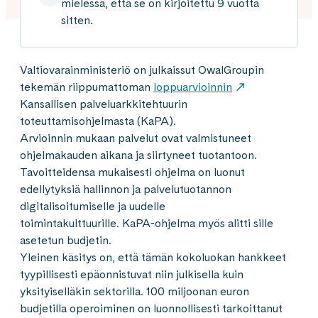
mielessä, että se on kirjoitettu 9 vuotta
sitten.
Valtiovarainministeriö on julkaissut OwalGroupin
tekemän riippumattoman
loppuarvioinnin
Kansallisen palveluarkkitehtuurin
toteuttamisohjelmasta (KaPA).
Arvioinnin mukaan palvelut ovat valmistuneet
ohjelmakauden aikana ja siirtyneet tuotantoon.
Tavoitteidensa mukaisesti ohjelma on luonut
edellytyksiä hallinnon ja palvelutuotannon
digitalisoitumiselle ja uudelle
toimintakulttuurille. KaPA-ohjelma myös alitti sille
asetetun budjetin.
Yleinen käsitys on, että tämän kokoluokan hankkeet
tyypillisesti epäonnistuvat niin julkisella kuin
yksityiselläkin sektorilla. 100 miljoonan euron
budjetilla operoiminen on luonnollisesti tarkoittanut