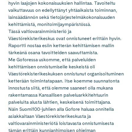
hyvin laajojen kokonaisuuksien hallintaa. Tavoiteltu
vaikuttavuus on edellyttänyt yhtäaikaista toiminnan,
lainsäädännön sekä tietojärjestelmäkokonaisuuden
kehittämistä, monitoimijaympäristössä.
Tässä valtiovarainministeriö ja
Väestörekisterikeskus ovat onnistuneet erittäin hyvin.
Raportti nostaa esiin ketterän kehittämisen mallin
tärkeänä osana tavoitteiden saavuttamista.
Me Goforessa uskomme, että palveluiden
kehittämisen onnistumiselle keskeistä oli
Väestörekisterikeskuksen onnistunut organisoituminen
ketterään toimintatapaan. Itse koemme suunnatonta
innostusta siitä, että olemme saaneet olla mukana
rakentamassa Kansallisen palveluarkkitehtuurin
palveluita alusta lähtien, keskeisenä toimittajana.
Näin Suomi100-juhlien alla Gofore haluaa onnitella
asiakkaitaan Väestörekisterikeskusta ja
valtiovarainministeriötä loistavasta onnistumisesta
tämän erittäin kunnianhimoisen ohjelman