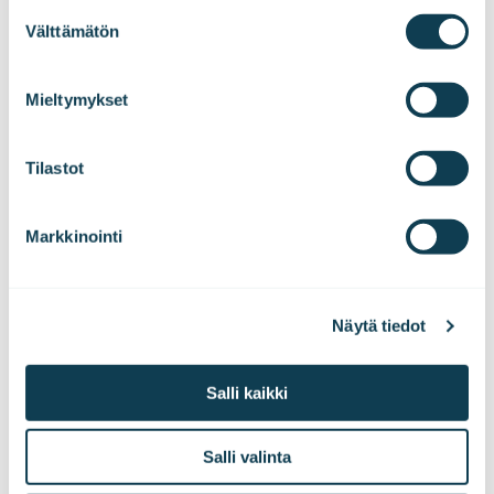
Suostumuksen
Välttämätön
valinta
We work with
47 third parties
who may receive and
process your information.
Mieltymykset
Tilastot
Markkinointi
Sinua saattaa myös
kiinnostaa
Näytä tiedot
Salli kaikki
Salli valinta