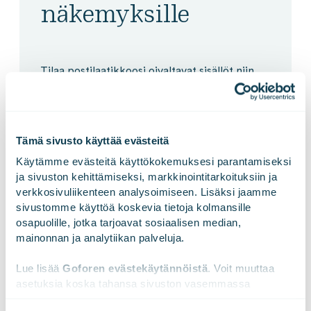
näkemyksille
Tilaa postilaatikkoosi oivaltavat sisällöt niin
seuraavan sukupolven teollisuusratkaisuista
kuin huomisen digitaalisesta yhteiskunnasta.
Tämä sivusto käyttää evästeitä
Käytämme evästeitä käyttökokemuksesi parantamiseksi 
ja sivuston kehittämiseksi, markkinointitarkoituksiin ja 
verkkosivuliikenteen analysoimiseen. Lisäksi jaamme 
sivustomme käyttöä koskevia tietoja kolmansille 
osapuolille, jotka tarjoavat sosiaalisen median, 
mainonnan ja analytiikan palveluja.
Lue lisää 
Goforen evästekäytännöistä
. Voit muuttaa 
asetuksia koska tahansa sivuston vasemmassa 
alareunassa olevasta ikonista.