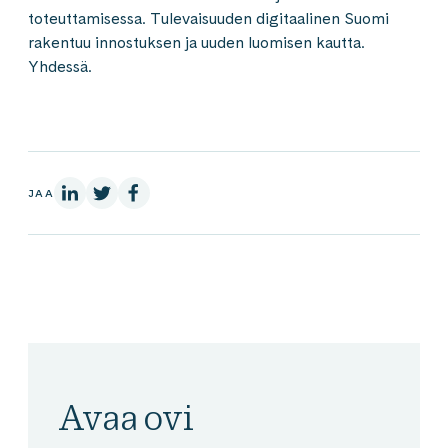
toteuttamisessa. Tulevaisuuden digitaalinen Suomi
rakentuu innostuksen ja uuden luomisen kautta.
Yhdessä.
LinkedInissä
X:ssä
Facebookissa
JAA
Avaa ovi