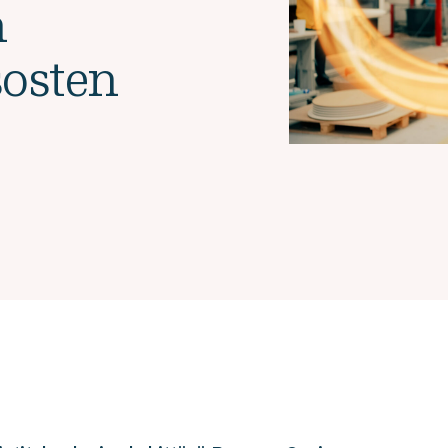
n
sosten