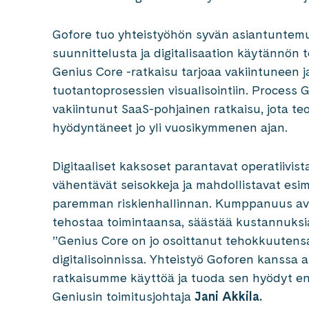
Gofore tuo yhteistyöhön syvän asiantuntemu
suunnittelusta ja digitalisaation käytännön
Genius Core -ratkaisu tarjoaa vakiintuneen j
tuotantoprosessien visualisointiin. Process 
vakiintunut SaaS-pohjainen ratkaisu, jota teol
hyödyntäneet jo yli vuosikymmenen ajan.
Digitaaliset kaksoset parantavat operatiivist
vähentävät seisokkeja ja mahdollistavat esi
paremman riskienhallinnan. Kumppanuus ava
tehostaa toimintaansa, säästää kustannuksi
”Genius Core on jo osoittanut tehokkuutensa 
digitalisoinnissa. Yhteistyö Goforen kanssa 
ratkaisumme käyttöä ja tuoda sen hyödyt ent
Geniusin toimitusjohtaja
Jani Akkila.