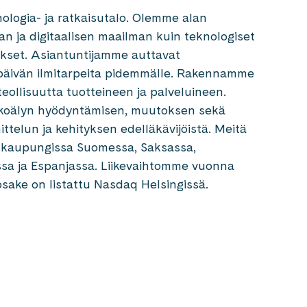
ologia- ja ratkaisutalo. Olemme alan
van ja digitaalisen maailman kuin teknologiset
kset. Asiantuntijamme auttavat
äivän ilmitarpeita pidemmälle. Rakennamme
teollisuutta tuotteineen ja palveluineen.
ekoälyn hyödyntämisen, muutoksen sekä
ittelun ja kehityksen edelläkävijöistä. Meitä
26 kaupungissa Suomessa, Saksassa,
rossa ja Espanjassa. Liikevaihtomme vuonna
osake on listattu Nasdaq Helsingissä.