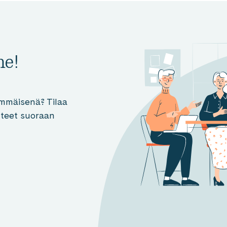
me!
mmäisenä? Tilaa
otteet suoraan