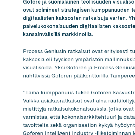
Gofore ja suomalainen teollisuuden visualis
ovat solmineet strategisen kumppanuuden teol
digitaalisten kaksosten ratkaisuja varten. 
palvelukokonaisuuden digitaalisten kaksost
kansainvälisillä markkinoilla.
Process Geniusin ratkaisut ovat erityisesti tuo
kaksosia eli fyysisen ympäristön mallinnuksia,
visualisoida. Yksi Goforen ja Process Genius
nähtävissä Goforen pääkonttorilla Tampereel
”Tämä kumppanuus tukee Goforen kasvustrat
Vaikka asiakasratkaisut ovat aina räätälöity
mietittyjä ratkaisukokonaisuuksia, jotka o
varmistaa, että kokonaisarkkitehtuuri ja dat
tavoitteita sekä organisaation kykyä hyödynt
Goforen Intelligent Industry -liiketoiminnan 