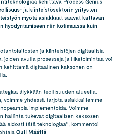
ointiteknologiaa kehittävä Process Genius
lisuus- ja kiinteistösektorin yritysten
Yhteistyön myötä asiakkaat saavat kattavan
en hyödyntämiseen niin kotimaassa kuin
tantolaitosten ja kiinteistöjen digitaalisia
 joiden avulla prosesseja ja liiketoimintaa voi
in kehittämä digitaalinen kaksonen on
la.
egiaa älykkään teollisuuden alueella.
jä, voimme yhdessä tarjota asiakkaillemme
vat nopeampia implementoida. Voimme
an hallinta tukevat digitaalisen kaksosen
ää aidosti tätä teknologiaa”, kommentoi
johtaja
Outi Määttä
.