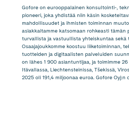
Gofore on eurooppalainen konsultointi-, tekn
pioneeri, joka yhdistää niin käsin kosketelta
mahdollisuudet ja ihmisten toiminnan muuto
asiakkaitamme katsomaan rohkeasti tämän p
turvallista ja vastuullista yhteiskuntaa sekä 
Osaajajoukkomme koostuu liiketoiminnan, t
tuotteiden ja digitaalisten palveluiden suunn
on lähes 1 900 asiantuntijaa, ja toimimme 
Itävallassa, Liechtensteinissa, Tšekissä, Vi
2025 oli 191,4 miljoonaa euroa. Gofore Oyj:n 