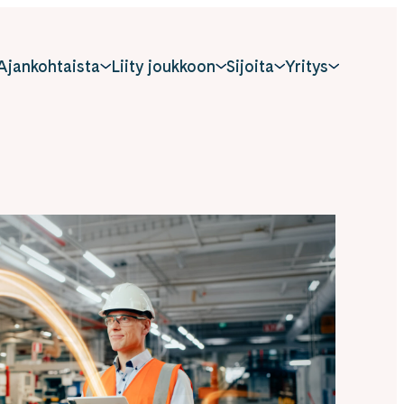
Ajankohtaista
Liity joukkoon
Sijoita
Yritys