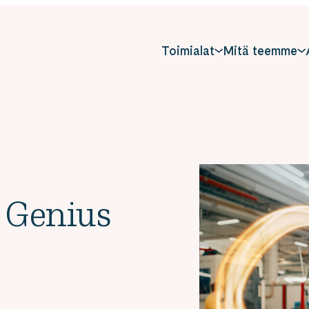
Toimialat
Mitä teemme
s Genius