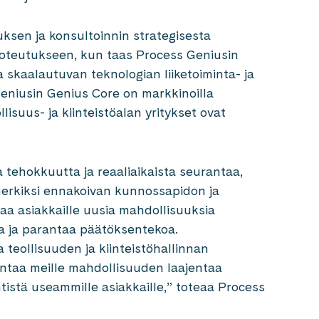
ksen ja konsultoinnin strategisesta
 toteutukseen, kun taas Process Geniusin
a skaalautuvan teknologian liiketoiminta- ja
Geniusin Genius Core on markkinoilla
lisuus- ja kiinteistöalan yritykset ovat
a tehokkuutta ja reaaliaikaista seurantaa,
merkiksi ennakoivan kunnossapidon ja
a asiakkaille uusia mahdollisuuksia
a ja parantaa päätöksentekoa.
teollisuuden ja kiinteistöhallinnan
antaa meille mahdollisuuden laajentaa
istä useammille asiakkaille,” toteaa Process