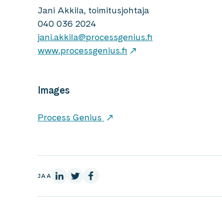
Jani Akkila, toimitusjohtaja
040 036 2024
jani.akkila@processgenius.fi
www.processgenius.fi
Images
Process Genius
LinkedInissä
X:ssä
Facebookissa
JAA