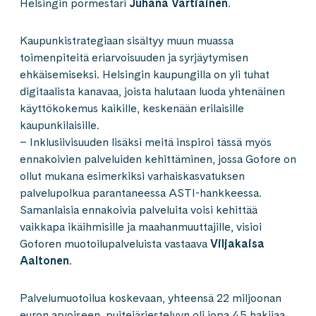
Helsingin pormestari
Juhana Vartiainen
.
Kaupunkistrategiaan sisältyy muun muassa
toimenpiteitä eriarvoisuuden ja syrjäytymisen
ehkäisemiseksi. Helsingin kaupungilla on yli tuhat
digitaalista kanavaa, joista halutaan luoda yhtenäinen
käyttökokemus kaikille, keskenään erilaisille
kaupunkilaisille.
– Inklusiivisuuden lisäksi meitä inspiroi tässä myös
ennakoivien palveluiden kehittäminen, jossa Gofore on
ollut mukana esimerkiksi varhaiskasvatuksen
palvelupolkua parantaneessa ASTI-hankkeessa.
Samanlaisia ennakoivia palveluita voisi kehittää
vaikkapa ikäihmisille ja maahanmuuttajille, visioi
Goforen muotoilupalveluista vastaava
Viljakaisa
Aaltonen
.
Palvelumuotoilua koskevaan, yhteensä 22 miljoonan
euron arvoiseen, puitejärjestelyyn oli jopa 45 hakijaa.