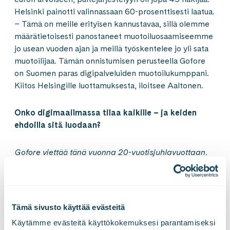
Helsinki painotti valinnassaan 60-prosenttisesti laatua.
– Tämä on meille erityisen kannustavaa, sillä olemme
määrätietoisesti panostaneet muotoiluosaamiseemme
jo usean vuoden ajan ja meillä työskentelee jo yli sata
muotoilijaa. Tämän onnistumisen perusteella Gofore
on Suomen paras digipalveluiden muotoilukumppani.
Kiitos Helsingille luottamuksesta, iloitsee Aaltonen.
Onko digimaailmassa tilaa kaikille – ja keiden
ehdoilla sitä luodaan?
Gofore viettää tänä vuonna 20-vuotisjuhlavuottaan.
Yhdenvertaisen, inklusiivisen digimaailman
edistäminen on yksi yhtiön juhlavuoden teemoista.
Goforen toimitusjohtaja
Mikael Nylund
osallistuu
13.7.2022 klo 14.00 Porin Suomi Areenan BEPOP-
Tämä sivusto käyttää evästeitä
lavalla keskusteluun aiheesta yhdessä Plan
Käytämme evästeitä käyttökokemuksesi parantamiseksi 
International Suomen vaikuttamistyön asiantuntija