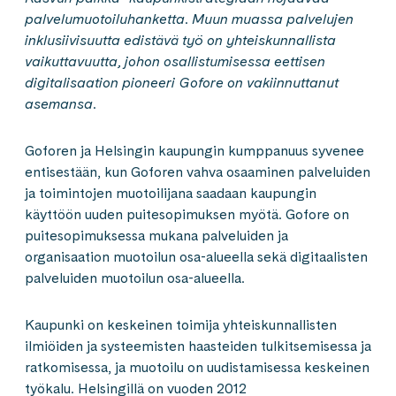
palvelumuotoiluhanketta. Muun muassa palvelujen
inklusiivisuutta edistävä työ on yhteiskunnallista
vaikuttavuutta, johon osallistumisessa eettisen
digitalisaation pioneeri Gofore on vakiinnuttanut
asemansa.
Goforen ja Helsingin kaupungin kumppanuus syvenee
entisestään, kun Goforen vahva osaaminen palveluiden
ja toimintojen muotoilijana saadaan kaupungin
käyttöön uuden puitesopimuksen myötä. Gofore on
puitesopimuksessa mukana palveluiden ja
organisaation muotoilun osa-alueella sekä digitaalisten
palveluiden muotoilun osa-alueella.
Kaupunki on keskeinen toimija yhteiskunnallisten
ilmiöiden ja systeemisten haasteiden tulkitsemisessa ja
ratkomisessa, ja muotoilu on uudistamisessa keskeinen
työkalu. Helsingillä on vuoden 2012