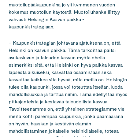
muotoilupääkaupunkina jo yli kymmenen vuoden
kokemus muotoilun käytöstä. Muotoiluhanke liittyy
vahvasti Helsingin Kasvun paikka -
kaupunkistrategiaan.
– Kaupunkistrategian johtavana ajatuksena on, että
Helsinki on kasvun paikka. Tämä tarkoittaa paitsi
asukasluvun ja talouden kasvun myötä ohella
esimerkiksi sitä, että Helsinki on hyvä paikka kasvaa
lapsesta aikuiseksi, kasvattaa osaamistaan sekä
kasvattaa kaikkea sitä hyvää, mitä meillä on. Helsingin
tulee olla kaupunki, jossa voi toteuttaa itseään, luoda
mahdollisuuksia ja tarttua niihin. Tämä edellyttää myös
pitkäjänteistä ja kestävää taloudellista kasvua.
Tavoitteenamme on, että yhteinen strategiamme vie
meitä kohti parempaa kaupunkia, jonka päämääränä
on hyvän, hauskan ja kestävän elämän
mahdollistaminen jokaiselle helsinkiläiselle, toteaa