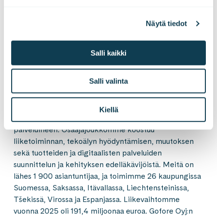
Näytä tiedot
Gofore on eurooppalainen konsultointi-, teknologia- ja
ratkaisutalo. Olemme alan pioneeri, joka yhdistää niin
Salli kaikki
käsin kosketeltavan ja digitaalisen maailman kuin
teknologiset mahdollisuudet ja ihmisten toiminnan
Salli valinta
muutokset. Asiantuntijamme auttavat asiakkaitamme
katsomaan rohkeasti tämän päivän ilmitarpeita
pidemmälle. Rakennamme turvallista ja vastuullista
Kiellä
yhteiskuntaa sekä teollisuutta tuotteineen ja
palveluineen. Osaajajoukkomme koostuu
liiketoiminnan, tekoälyn hyödyntämisen, muutoksen
sekä tuotteiden ja digitaalisten palveluiden
suunnittelun ja kehityksen edelläkävijöistä. Meitä on
lähes 1 900 asiantuntijaa, ja toimimme 26 kaupungissa
Suomessa, Saksassa, Itävallassa, Liechtensteinissa,
Tšekissä, Virossa ja Espanjassa. Liikevaihtomme
vuonna 2025 oli 191,4 miljoonaa euroa. Gofore Oyj:n