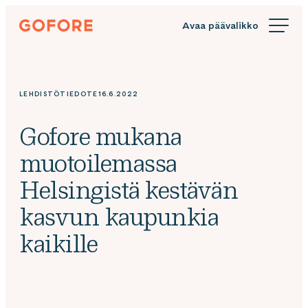
Siirry
Gofore
suoraan
We
sisältöön
offer
expert
knowledge
LEHDISTÖTIEDOTE
16.6.2022
in
digitalization.
Gofore mukana
muotoilemassa
Helsingistä kestävän
kasvun kaupunkia
kaikille