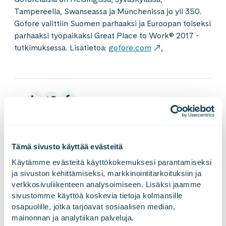
Tampereella, Swanseassa ja Münchenissa jo yli 350.
Gofore valittiin Suomen parhaaksi ja Euroopan toiseksi
parhaaksi työpaikaksi Great Place to Work® 2017 -
tutkimuksessa. Lisätietoa:
gofore.com
.
LinkedInissä
X:ssä
Facebookissa
JAA
Tämä sivusto käyttää evästeitä
Gofore on eurooppalainen konsultointi-, teknologia- ja
Käytämme evästeitä käyttökokemuksesi parantamiseksi 
ratkaisutalo. Olemme alan pioneeri, joka yhdistää niin
ja sivuston kehittämiseksi, markkinointitarkoituksiin ja 
käsin kosketeltavan ja digitaalisen maailman kuin
verkkosivuliikenteen analysoimiseen. Lisäksi jaamme 
teknologiset mahdollisuudet ja ihmisten toiminnan
sivustomme käyttöä koskevia tietoja kolmansille 
muutokset. Asiantuntijamme auttavat asiakkaitamme
osapuolille, jotka tarjoavat sosiaalisen median, 
katsomaan rohkeasti tämän päivän ilmitarpeita
mainonnan ja analytiikan palveluja.
pidemmälle. Rakennamme turvallista ja vastuullista