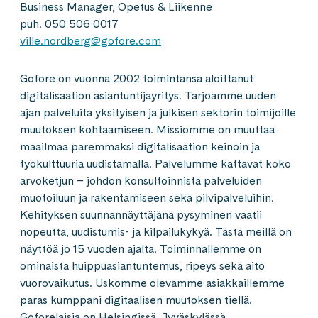
Business Manager, Opetus & Liikenne
puh. 050 506 0017
ville.nordberg@gofore.com
Gofore on vuonna 2002 toimintansa aloittanut
digitalisaation asiantuntijayritys. Tarjoamme uuden
ajan palveluita yksityisen ja julkisen sektorin toimijoille
muutoksen kohtaamiseen. Missiomme on muuttaa
maailmaa paremmaksi digitalisaation keinoin ja
työkulttuuria uudistamalla. Palvelumme kattavat koko
arvoketjun – johdon konsultoinnista palveluiden
muotoiluun ja rakentamiseen sekä pilvipalveluihin.
Kehityksen suunnannäyttäjänä pysyminen vaatii
nopeutta, uudistumis- ja kilpailukykyä. Tästä meillä on
näyttöä jo 15 vuoden ajalta. Toiminnallemme on
ominaista huippuasiantuntemus, ripeys sekä aito
vuorovaikutus. Uskomme olevamme asiakkaillemme
paras kumppani digitaalisen muutoksen tiellä.
Goforelaisia on Helsingissä, Jyväskylässä,