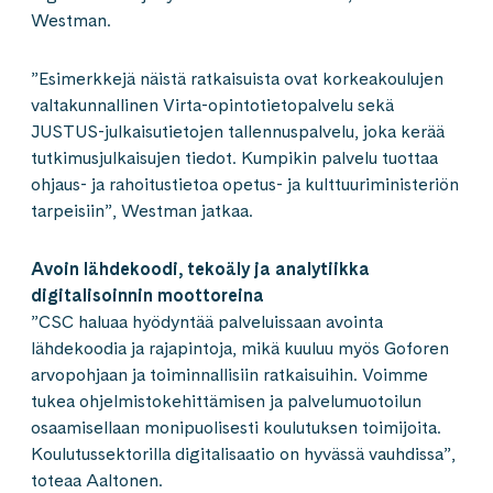
Westman.
”Esimerkkejä näistä ratkaisuista ovat korkeakoulujen
valtakunnallinen Virta-opintotietopalvelu sekä
JUSTUS-julkaisutietojen tallennuspalvelu, joka kerää
tutkimusjulkaisujen tiedot. Kumpikin palvelu tuottaa
ohjaus- ja rahoitustietoa opetus- ja kulttuuriministeriön
tarpeisiin”, Westman jatkaa.
Avoin lähdekoodi, tekoäly ja analytiikka
digitalisoinnin moottoreina
”CSC haluaa hyödyntää palveluissaan avointa
lähdekoodia ja rajapintoja, mikä kuuluu myös Goforen
arvopohjaan ja toiminnallisiin ratkaisuihin. Voimme
tukea ohjelmistokehittämisen ja palvelumuotoilun
osaamisellaan monipuolisesti koulutuksen toimijoita.
Koulutussektorilla digitalisaatio on hyvässä vauhdissa”,
toteaa Aaltonen.