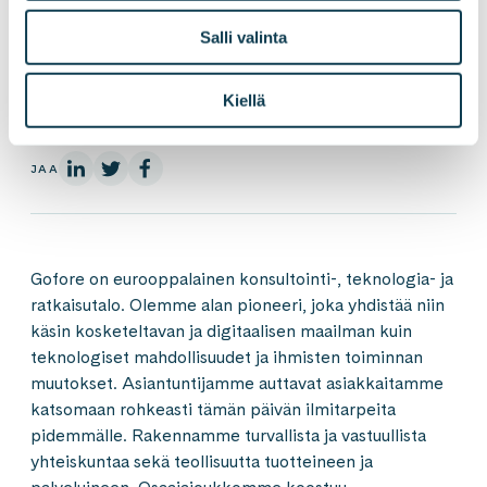
parhaaksi ja Euroopan toiseksi parhaaksi
työpaikaksi Great Place to Work® 2017 -
Salli valinta
tutkimuksessa. Lisätietoa: gofore.com.
Kiellä
LinkedInissä
X:ssä
Facebookissa
JAA
Gofore on eurooppalainen konsultointi-, teknologia- ja
ratkaisutalo. Olemme alan pioneeri, joka yhdistää niin
käsin kosketeltavan ja digitaalisen maailman kuin
teknologiset mahdollisuudet ja ihmisten toiminnan
muutokset. Asiantuntijamme auttavat asiakkaitamme
katsomaan rohkeasti tämän päivän ilmitarpeita
pidemmälle. Rakennamme turvallista ja vastuullista
yhteiskuntaa sekä teollisuutta tuotteineen ja