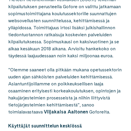
kilpailutuksen perusteella Gofore on valittu jatkamaan
sopimustoimittajana koulutussektorille suunnattujen
websovellusten suunnittelussa, kehittämisessä ja
ylläpidossa. Toimittajuus irtosi lisäksi julkishallinnon
tiedontuotannon ratkaisuja koskevien palveluiden
kilpailutuksessa. Sopimuskausi on kaksivuotinen ja se
alkaa kesäkuun 2018 aikana. Arvioitu hankekoko on
täydessä laajuudessaan noin kaksi miljoonaa euroa.
”Olemme saaneet olla pitkään mukana opetussektorin
uuden ajan sähköisten palveluiden kehittämisessä.
Asiantuntijoillamme on poikkeuksellisen laaja
osaaminen erityisesti korkeakoulutuksen, opintojen ja
hakujärjestelmien prosesseista ja niihin liittyvistä
tietojärjestelmien kehittämisestä”, sanoo
toimialavastaava
Viljakaisa Aaltonen
Goforelta.
Käyttäjät suunnittelun keskiössä