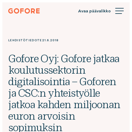
Siirry
Gofore
suoraan
We
sisältöön
offer
expert
knowledge
LEHDISTÖTIEDOTE
21.6.2018
in
digitalization.
Gofore Oyj: Gofore jatkaa
koulutussektorin
digitalisointia – Goforen
ja CSC:n yhteistyölle
jatkoa kahden miljoonan
euron arvoisin
sopimuksin