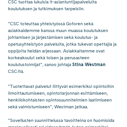
CSC tuottaa lukuisia it-asiantuntijapalveluita
koulutuksen ja tutkimuksen tarpeisiin.
”CSC toteuttaa yhteistyössä Goforen sekä
asiakkaidemme kanssa muun muassa koulutuksen
johtamisen ja järjestämisen sekä koulutus- ja
opetusyhteistyön palveluita, jotka tukevat opettajia ja
oppijoita heidän arjessaan. Asiakkaitamme ovat
korkeakoulut sekä toisen ja perusasteen
koulutustoimijat”, sanoo johtaja
Stina Westman
CSC:ltä.
”Tuotettavat palvelut liittyvät esimerkiksi opintoihin
ilmoittautumiseen, opintotarjonnan esittämiseen,
henkilökohtaisten opintosuunnitelmien laatimiseen
sekä valmistumiseen”, Westman jatkaa.
”Sovellusten suunnittelussa tavoitteina on huomioida