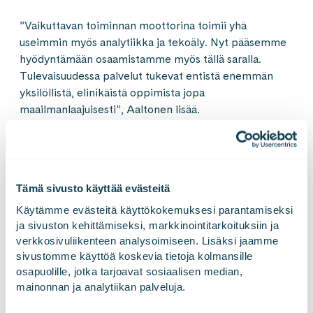
”Vaikuttavan toiminnan moottorina toimii yhä
useimmin myös analytiikka ja tekoäly. Nyt pääsemme
hyödyntämään osaamistamme myös tällä saralla.
Tulevaisuudessa palvelut tukevat entistä enemmän
yksilöllistä, elinikäistä oppimista jopa
maailmanlaajuisesti”, Aaltonen lisää.
Lisätietoja
:
Viljakaisa Aaltonen, toimialavastaava, Opetus, Gofore
Oyj
Tämä sivusto käyttää evästeitä
Puh. 050 483 5663
viljakaisa.aaltonen@gofore.com
Käytämme evästeitä käyttökokemuksesi parantamiseksi 
ja sivuston kehittämiseksi, markkinointitarkoituksiin ja 
verkkosivuliikenteen analysoimiseen. Lisäksi jaamme 
Timur Kärki, toimitusjohtaja, Gofore Oyj
sivustomme käyttöä koskevia tietoja kolmansille 
p. 040 828 5886
osapuolille, jotka tarjoavat sosiaalisen median, 
timur.karki@gofore.com
mainonnan ja analytiikan palveluja.