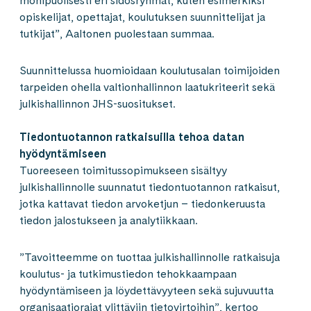
monipuolisesti eri sidosryhmät, kuten esimerkiksi
opiskelijat, opettajat, koulutuksen suunnittelijat ja
tutkijat”, Aaltonen puolestaan summaa.
Suunnittelussa huomioidaan koulutusalan toimijoiden
tarpeiden ohella valtionhallinnon laatukriteerit sekä
julkishallinnon JHS-suositukset.
Tiedontuotannon ratkaisuilla tehoa datan
hyödyntämiseen
Tuoreeseen toimitussopimukseen sisältyy
julkishallinnolle suunnatut tiedontuotannon ratkaisut,
jotka kattavat tiedon arvoketjun – tiedonkeruusta
tiedon jalostukseen ja analytiikkaan.
”Tavoitteemme on tuottaa julkishallinnolle ratkaisuja
koulutus- ja tutkimustiedon tehokkaampaan
hyödyntämiseen ja löydettävyyteen sekä sujuvuutta
organisaatiorajat ylittäviin tietovirtoihin”, kertoo