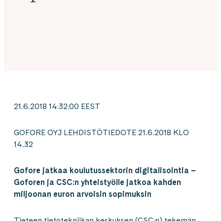
21.6.2018 14:32:00 EEST
GOFORE OYJ LEHDISTÖTIEDOTE 21.6.2018 KLO
14.32
Gofore jatkaa koulutussektorin digitalisointia –
Goforen ja CSC:n yhteistyölle jatkoa kahden
miljoonan euron arvoisin sopimuksin
Tieteen tietotekniikan ke­­­­skuksen (CSC:n) tekemän