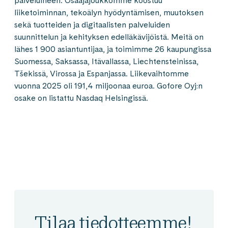
palveluineen. Osaajajoukkomme koostuu
liiketoiminnan, tekoälyn hyödyntämisen, muutoksen
sekä tuotteiden ja digitaalisten palveluiden
suunnittelun ja kehityksen edelläkävijöistä. Meitä on
lähes 1 900 asiantuntijaa, ja toimimme 26 kaupungissa
Suomessa, Saksassa, Itävallassa, Liechtensteinissa,
Tšekissä, Virossa ja Espanjassa. Liikevaihtomme
vuonna 2025 oli 191,4 miljoonaa euroa. Gofore Oyj:n
osake on listattu Nasdaq Helsingissä.
Tilaa tiedotteemme!