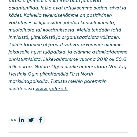
Virossa yhteensä noin 560 alan johtavaa
asiantuntijaa, jotka ovat yrityksemme sydän, aivot ja
kädet. Kaikella tekemisellämme on positiivinen
vaikutus – oli kyse sitten johdon konsultoinnista,
muotoilusta tai koodauksesta. Meillä tehdään töitä
ihmisistä, yhteisöistä ja organisaatioista välittäen.
Toimintaamme ohjaavat vahvat arvomme: olemme
jokaiselle hyvä työpaikka, ja elämme asiakkaidemme
onnistumisista. Liikevaihtomme vuonna 2018 oli 50,6
milj. euroa. Gofore Oyj:n osake noteerataan Nasdaq
Helsinki Oy:n ylläpitämällä First North -
markkinapaikalla. Tutustu meihin paremmin
osoitteessa
www.gofore.fi
.
LinkedInissä
X:ssä
Facebookissa
JAA