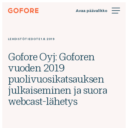
Siirry
Gofore
suoraan
We
sisältöön
offer
expert
knowledge
LEHDISTÖTIEDOTE
1.8.2019
in
digitalization.
Gofore Oyj: Goforen
vuoden 2019
puolivuosikatsauksen
julkaiseminen ja suora
webcast-lähetys