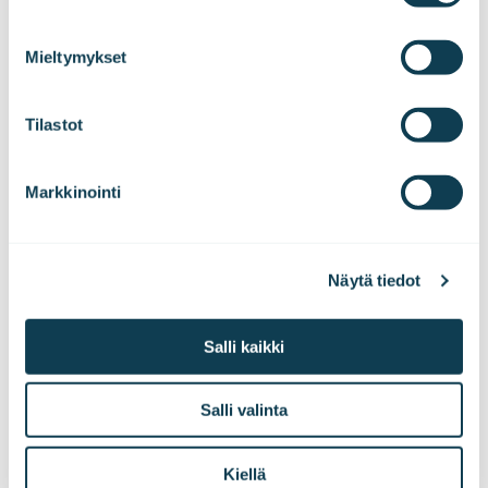
We work with
47 third parties
who may receive and
process your information.
Mieltymykset
Tilastot
Markkinointi
Tilaa tiedotteemme!
Näytä tiedot
Haluatko kuulla uutisemme ensimmäisenä?
Salli kaikki
Tilaa pörssitiedotteet ja lehdistötiedotteet
suoraan sähköpostiisi!
Salli valinta
Tilaa tiedotteet
Kiellä