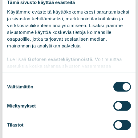
Tämä sivusto käyttää evästeitä
Käytämme evästeitä käyttökokemuksesi parantamiseksi 
ja sivuston kehittämiseksi, markkinointitarkoituksiin ja 
verkkosivuliikenteen analysoimiseen. Lisäksi jaamme 
LinkedInissä
X:ssä
Facebookissa
JAA
sivustomme käyttöä koskevia tietoja kolmansille 
osapuolille, jotka tarjoavat sosiaalisen median, 
mainonnan ja analytiikan palveluja.
Lue lisää 
Goforen evästekäytännöistä
. Voit muuttaa 
asetuksia koska tahansa sivuston vasemmassa 
alareunassa olevasta ikonista.
Suostumuksen
Välttämätön
valinta
We work with
47 third parties
who may receive and
process your information.
Mieltymykset
Tilaa tiedotteemme!
Tilastot
Haluatko kuulla uutisemme ensimmäisenä?