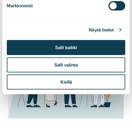
Tilaa pörssitiedotteet ja lehdistötiedotteet
Markkinointi
suoraan sähköpostiisi!
Näytä tiedot
Tilaa tiedotteet
Salli kaikki
Salli valinta
Kiellä