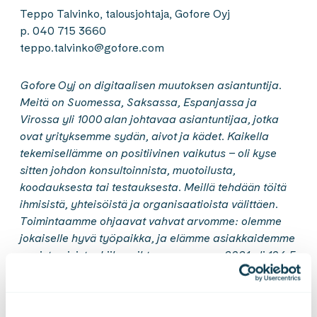
Teppo Talvinko, talousjohtaja, Gofore Oyj
p. 040 715 3660
teppo.talvinko@gofore.com
Gofore Oyj on digitaalisen muutoksen asiantuntija.
Meitä on Suomessa, Saksassa, Espanjassa ja
Virossa yli
1000 alan johtavaa asiantuntijaa, jotka
ovat yrityksemme sydän, aivot ja kädet. Kaikella
tekemisellämme on positiivinen vaikutus – oli kyse
sitten johdon konsultoinnista, muotoilusta,
koodauksesta tai testauksesta. Meillä tehdään töitä
ihmisistä, yhteisöistä ja organisaatioista välittäen.
Toimintaamme ohjaavat vahvat arvomme: olemme
jokaiselle hyvä työpaikka, ja elämme asiakkaidemme
onnistumisista. Liikevaihtomme vuonna 2021 oli 104,5
miljoonaa euroa. Gofore Oyj:n osake on
listattu Nasdaq Helsinki Oy:ssä. Tutustu
meihin
paremmin
osoitteessa www.gofore.fi.