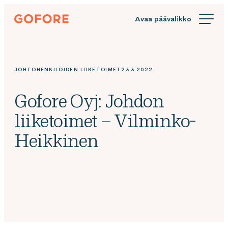
Siirry
Gofore
suoraan
We
sisältöön
offer
expert
knowledge
JOHTOHENKILÖIDEN LIIKETOIMET
23.3.2022
in
digitalization.
Gofore Oyj: Johdon
liiketoimet – Vilminko-
Heikkinen