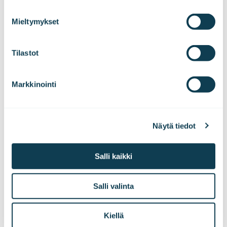
We work with
47 third parties
who may receive and
process your information.
Mieltymykset
Tilastot
Markkinointi
Tilaa tiedotteemme!
Näytä tiedot
Haluatko kuulla uutisemme ensimmäisenä?
Tilaa pörssitiedotteet ja lehdistötiedotteet
Salli kaikki
suoraan sähköpostiisi!
Salli valinta
Tilaa tiedotteet
Kiellä