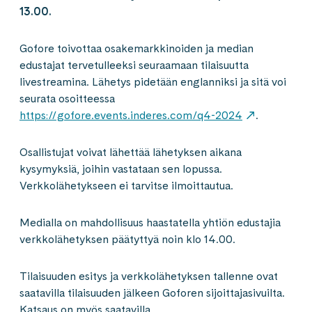
13.00.
Gofore toivottaa osakemarkkinoiden ja median
edustajat tervetulleeksi seuraamaan tilaisuutta
livestreamina. Lähetys pidetään englanniksi ja sitä voi
seurata osoitteessa
https://gofore.events.inderes.com/q4-2024
.
Osallistujat voivat lähettää lähetyksen aikana
kysymyksiä, joihin vastataan sen lopussa.
Verkkolähetykseen ei tarvitse ilmoittautua.
Medialla on mahdollisuus haastatella yhtiön edustajia
verkkolähetyksen päätyttyä noin klo 14.00.
Tilaisuuden esitys ja verkkolähetyksen tallenne ovat
saatavilla tilaisuuden jälkeen Goforen sijoittajasivuilta.
Katsaus on myös saatavilla