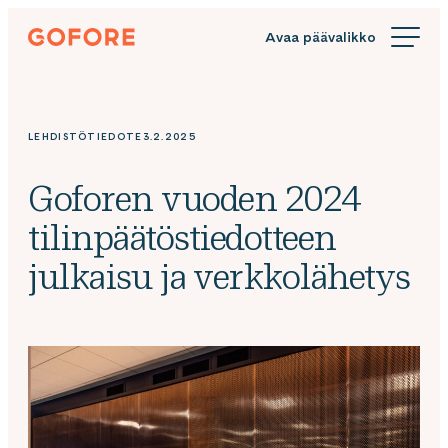
Siirry
Gofore
suoraan
We
sisältöön
offer
expert
knowledge
LEHDISTÖTIEDOTE
3.2.2025
in
digitalization.
Goforen vuoden 2024
tilinpäätöstiedotteen
julkaisu ja verkkolähetys