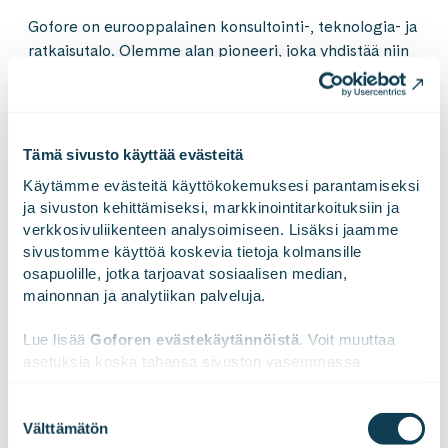
Gofore on eurooppalainen konsultointi-, teknologia- ja
ratkaisutalo. Olemme alan pioneeri, joka yhdistää niin
käsin kosketeltavan ja digitaalisen maailman kuin
teknologiset mahdollisuudet ja ihmisten toiminnan
muutokset. Asiantuntijamme auttavat asiakkaitamme
katsomaan rohkeasti tämän päivän ilmitarpeita
Tämä sivusto käyttää evästeitä
pidemmälle. Rakennamme turvallista ja vastuullista
Käytämme evästeitä käyttökokemuksesi parantamiseksi 
yhteiskuntaa sekä teollisuutta tuotteineen ja
ja sivuston kehittämiseksi, markkinointitarkoituksiin ja 
palveluineen. Osaajajoukkomme koostuu
verkkosivuliikenteen analysoimiseen. Lisäksi jaamme 
liiketoiminnan, tekoälyn hyödyntämisen, muutoksen
sivustomme käyttöä koskevia tietoja kolmansille 
sekä tuotteiden ja digitaalisten palveluiden
osapuolille, jotka tarjoavat sosiaalisen median, 
suunnittelun ja kehityksen edelläkävijöistä. Meitä on
mainonnan ja analytiikan palveluja.
lähes 1 900 asiantuntijaa, ja toimimme 26 kaupungissa
Suomessa, Saksassa, Itävallassa, Liechtensteinissa,
Lue lisää 
Goforen evästekäytännöistä
. Voit muuttaa 
asetuksia koska tahansa sivuston vasemmassa 
Tšekissä, Virossa ja Espanjassa. Liikevaihtomme
alareunassa olevasta ikonista.
vuonna 2025 oli 191,4 miljoonaa euroa. Gofore Oyj:n
Suostumuksen
osake on listattu Nasdaq Helsingissä.
Välttämätön
valinta