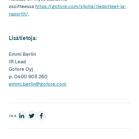
osoitteessa
https://gofore.com/sijoita/tiedotteet-ja-
raportit/
.
Lisätietoja:
Emmi Berlin
IR Lead
Gofore Oyj
p. 0400 903 260
emmi.berlin@gofore.com
LinkedInissä
X:ssä
Facebookissa
JAA