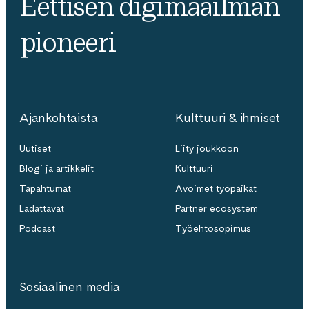
Eettisen digimaailman
pioneeri
Ajankohtaista
Kulttuuri & ihmiset
Uutiset
Liity joukkoon
Blogi ja artikkelit
Kulttuuri
Tapahtumat
Avoimet työpaikat
Ladattavat
Partner ecosystem
Podcast
Työehtosopimus
Sosiaalinen media