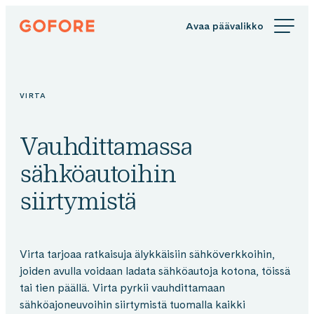
Siirry
Gofore
suoraan
We
sisältöön
offer
expert
knowledge
VIRTA
in
digitalization.
Vauhdittamassa
sähköautoihin
siirtymistä
Virta tarjoaa ratkaisuja älykkäisiin sähköverkkoihin,
joiden avulla voidaan ladata sähköautoja kotona, töissä
tai tien päällä. Virta pyrkii vauhdittamaan
sähköajoneuvoihin siirtymistä tuomalla kaikki