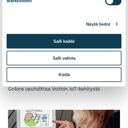
Markkinointi
Näytä tiedot
Salli kaikki
Salli valinta
Kiellä
VOITH
Gofore vauhdittaa Voithin IoT-kehitystä