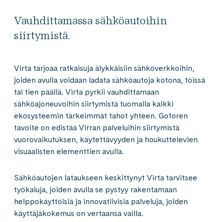
Vauhdittamassa sähköautoihin
siirtymistä.
Virta tarjoaa ratkaisuja älykkäisiin sähköverkkoihin,
joiden avulla voidaan ladata sähköautoja kotona, töissä
tai tien päällä. Virta pyrkii vauhdittamaan
sähköajoneuvoihin siirtymistä tuomalla kaikki
ekosysteemin tärkeimmät tahot yhteen. Goforen
tavoite on edistää Virran palveluihin siirtymistä
vuorovaikutuksen, käytettävyyden ja houkuttelevien
visuaalisten elementtien avulla.
Sähköautojen lataukseen keskittynyt Virta tarvitsee
työkaluja, joiden avulla se pystyy rakentamaan
helppokäyttöisiä ja innovatiivisia palveluja, joiden
käyttäjäkokemus on vertaansa vailla.