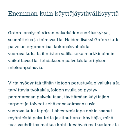
Enemmän kuin käyttäjäystävällisyyttä
Gofore analysoi Virran palveluiden suorituskykyä,
suunnittelua ja toimivuutta. Näiden lisäksi Gofore tutki
palvelun ergonomiaa, kokonaisvaltaista
vuorovaikutusta ihmisten välillä sekä markkinoinnin
vaikuttavuutta, tehdäkseen palveluista erityisen
mieleenpainuvia.
Virta hyödyntää tähän tietoon perustuvia oivalluksia ja
tarvittavia työkaluja, joiden avulla se pystyy
parantamaan palveluitaan, täyttämään käyttäjien
tarpeet ja toiveet sekä ennakoimaan uusia
vuorovaikutustapoja. Lähestymistapa onkin saanut
myönteistä palautetta ja sitouttanut käyttäjiä, mikä
taas vauhdittaa matkaa kohti kestävää matkustamista.