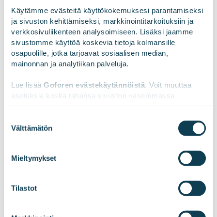
Käytämme evästeitä käyttökokemuksesi parantamiseksi 
ja sivuston kehittämiseksi, markkinointitarkoituksiin ja 
verkkosivuliikenteen analysoimiseen. Lisäksi jaamme 
sivustomme käyttöä koskevia tietoja kolmansille 
osapuolille, jotka tarjoavat sosiaalisen median, 
mainonnan ja analytiikan palveluja.
Lue lisää 
Goforen evästekäytännöistä
. Voit muuttaa 
asetuksia koska tahansa sivuston vasemmassa 
alareunassa olevasta ikonista.
Suostumuksen
Välttämätön
valinta
We work with
47 third parties
who may receive and
HITACHI ENERGY
process your information.
Mieltymykset
Sähkönjakelun hallinta intuitiiviseksi käyttäjien
ehdoilla
Tilastot